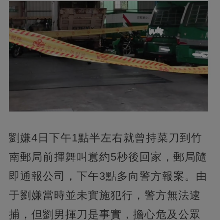
劉嫌4日下午1點半左右就曾持菜刀到竹
南郵局前揮舞叫囂約5秒後回家，郵局隨
即通報公司，下午3點多向警方報案。由
于劉嫌當時並未實施犯行，警方無法逮
捕，但劉男揮刀是事實，擔心危及公眾