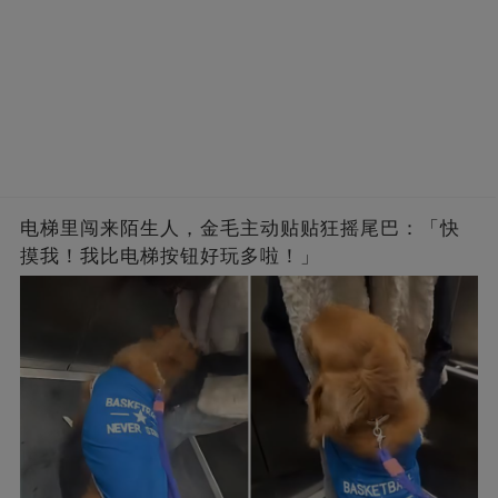
电梯里闯来陌生人，金毛主动贴贴狂摇尾巴：「快
摸我！我比电梯按钮好玩多啦！」