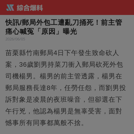
快訊/郵局外包工遭亂刀捅死！前主管
痛心喊冤「原因」曝光
2026/06/05
苗栗縣竹南郵局4日下午發生致命砍人
案，36歲劉男持菜刀衝入郵局砍死外包
司機楊男。楊男的前主管透露，楊男在
郵局服務長達8年，任勞任怨，而劉男投
訴對象是凌晨的夜班噪音，但卻選在下
午行兇，他認為楊男是無辜受害，面對
憾事所有同事都萬般不捨。