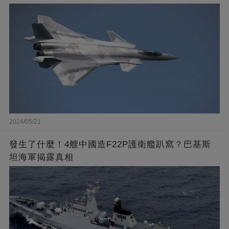
2024/05/21
發生了什麼！4艘中國造F22P護衛艦趴窩？巴基斯
坦海軍揭露真相