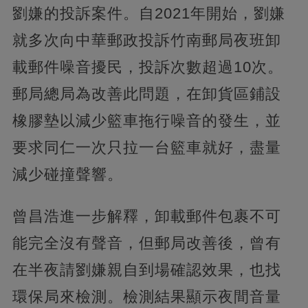
劉嫌的投訴案件。自2021年開始，劉嫌
就多次向中華郵政投訴竹南郵局夜班卸
載郵件噪音擾民，投訴次數超過10次。
郵局總局為改善此問題，在卸貨區鋪設
橡膠墊以減少籃車拖行噪音的發生，並
要求同仁一次只拉一台籃車就好，盡量
減少碰撞聲響。
曾昌浩進一步解釋，卸載郵件包裹不可
能完全沒有聲音，但郵局改善後，曾有
在半夜請劉嫌親自到場確認效果，也找
環保局來檢測。檢測結果顯示夜間音量