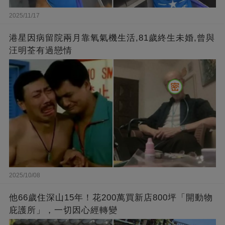
2025/11/17
港星因病留院兩月靠氧氣機生活,81歲終生未婚,曾與
汪明荃有過戀情
2025/10/08
他66歲住深山15年！花200萬買新店800坪「開動物
庇護所」，一切因心經轉變