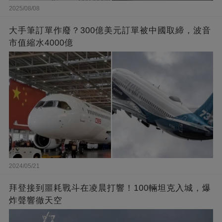
2025/08/08
大手筆訂單作廢？300億美元訂單被中國取締，波音
市值縮水4000億
2024/05/21
拜登接到噩耗戰斗在凌晨打響！100輛坦克入城，爆
炸聲響徹天空