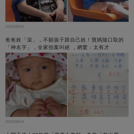
2025/09/14
爸爸姓「滾」，不願孩子跟自己姓！寶媽隨口取的
「神名字」，全家拍案叫絕 ，網驚：太有才
2025/09/14