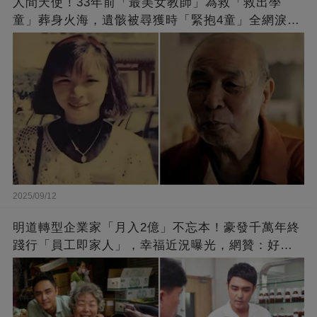
人間天使！33年前「最美女教師」為救「救出學
童」葬身火海，遺骸被尋獲時「緊抱4童」全網淚
崩：真正的英雄不該被遺忘
2025/09/12
明道轉型企業家「月入2億」不忘本！豪發千萬年終
踐行「員工即家人」，幸福近況曝光，網贊：好老
闆的福報