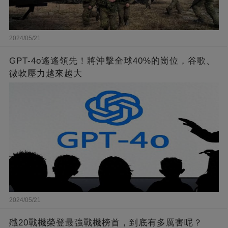
2024/05/21
GPT-4o遙遙領先！將沖擊全球40%的崗位，谷歌、
微軟壓力越來越大
2024/05/21
殲20戰機榮登最強戰機榜首，到底有多厲害呢？