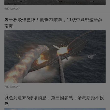
2024/05/21
幾千枚飛彈壓陣！鷹擊21瞄準，11艘中國戰艦坐鎮
南海
2024/05/21
以色列迎來3條壞消息，第三國參戰，哈馬斯拒不投
降