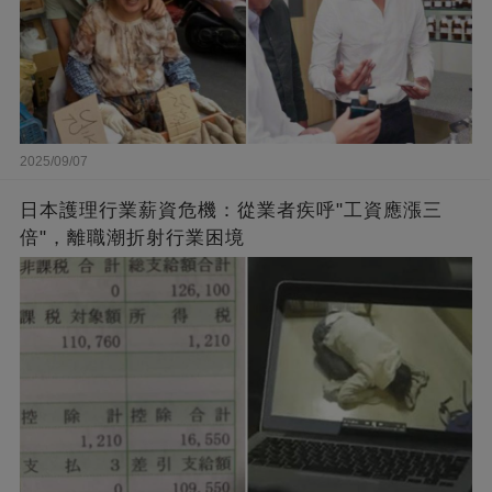
2025/09/07
日本護理行業薪資危機：從業者疾呼"工資應漲三
倍"，離職潮折射行業困境