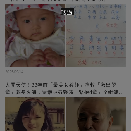
略過
2025/09/14
人間天使！33年前「最美女教師」為救「救出學
童」葬身火海，遺骸被尋獲時「緊抱4童」全網淚
崩：真正的英雄不該被遺忘