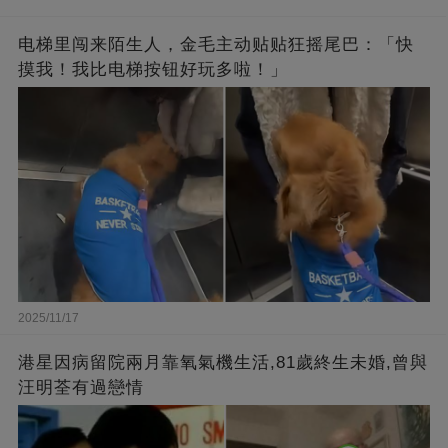
电梯里闯来陌生人，金毛主动贴贴狂摇尾巴：「快
摸我！我比电梯按钮好玩多啦！」
2025/11/17
港星因病留院兩月靠氧氣機生活,81歲終生未婚,曾與
汪明荃有過戀情