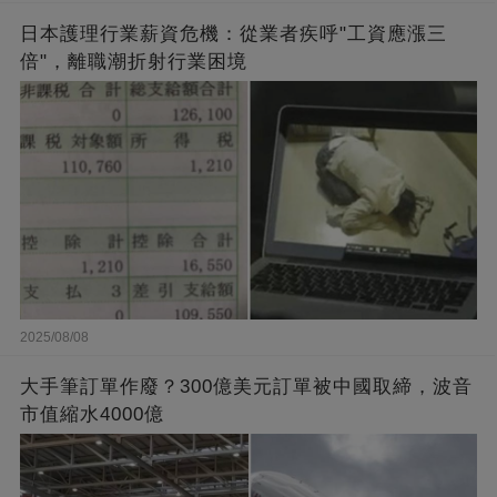
日本護理行業薪資危機：從業者疾呼"工資應漲三
倍"，離職潮折射行業困境
2025/08/08
大手筆訂單作廢？300億美元訂單被中國取締，波音
市值縮水4000億