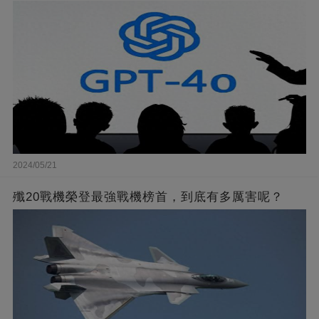
2024/05/21
殲20戰機榮登最強戰機榜首，到底有多厲害呢？