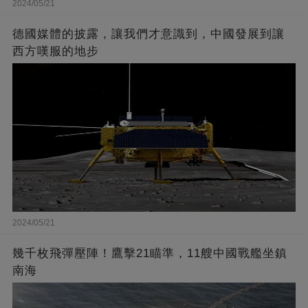
2024/05/21
德國媒體的披露，讓我們才意識到，中國發展到讓
西方嘆服的地步
2024/05/21
幾千枚飛彈壓陣！鷹擊21瞄準，11艘中國戰艦坐鎮
南海