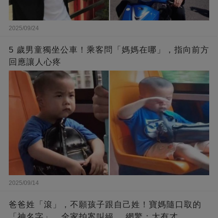
2025/09/24
5 歲男童獨坐公車！乘客問「媽媽在哪」，指向前方
回應讓人心疼
2025/09/14
爸爸姓「滾」，不願孩子跟自己姓！寶媽隨口取的
「神名字」，全家拍案叫絕 ，網驚：太有才