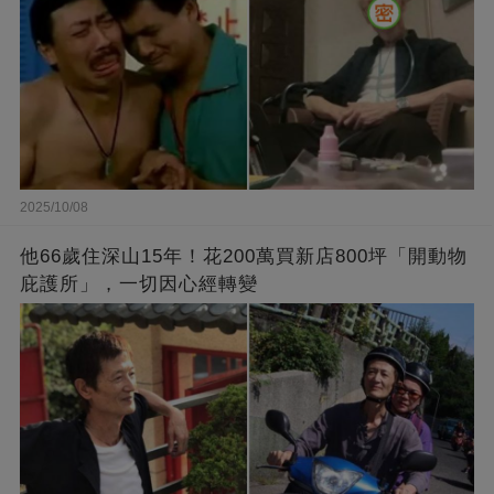
2025/10/08
他66歲住深山15年！花200萬買新店800坪「開動物
庇護所」，一切因心經轉變