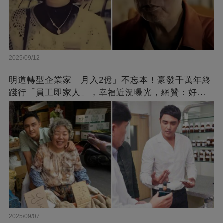
2025/09/12
明道轉型企業家「月入2億」不忘本！豪發千萬年終
踐行「員工即家人」，幸福近況曝光，網贊：好老
闆的福報
2025/09/07