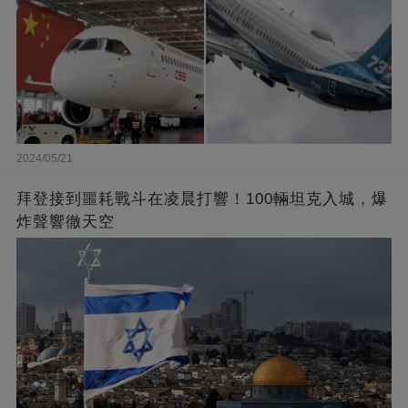
2024/05/21
拜登接到噩耗戰斗在凌晨打響！100輛坦克入城，爆
炸聲響徹天空