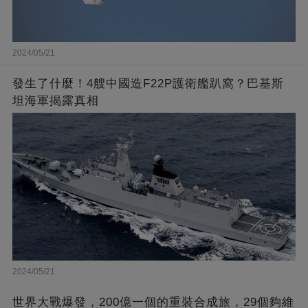
2024/05/21
發生了什麼！4艘中國造F22P護衛艦趴窩？巴基斯
坦海軍揭露真相
2024/05/21
世界大戰爆發，200億一個的重裝合成旅，29個夠維