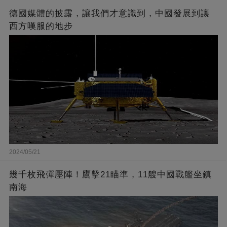
德國媒體的披露，讓我們才意識到，中國發展到讓
西方嘆服的地步
2024/05/21
幾千枚飛彈壓陣！鷹擊21瞄準，11艘中國戰艦坐鎮
南海