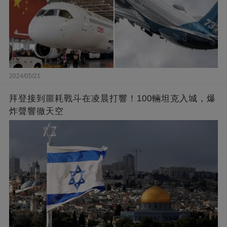
2024/05/21
拜登接到噩耗戰斗在凌晨打響！100輛坦克入城，爆
炸聲響徹天空