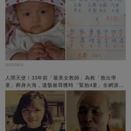
2025/09/14
人間天使！33年前「最美女教師」為救「救出學
童」葬身火海，遺骸被尋獲時「緊抱4童」全網淚
崩：真正的英雄不該被遺忘