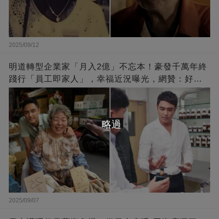
2025/09/12
明道轉型企業家「月入2億」不忘本！豪發千萬年終
踐行「員工即家人」，幸福近況曝光，網贊：好老
闆的福報
略過
2025/09/07