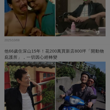
2025/10/08
他66歲住深山15年！花200萬買新店800坪「開動物
庇護所」，一切因心經轉變