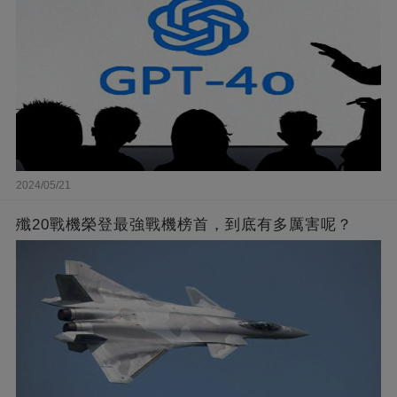
2024/05/21
殲20戰機榮登最強戰機榜首，到底有多厲害呢？