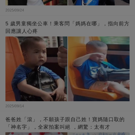
2025/09/24
5 歲男童獨坐公車！乘客問「媽媽在哪」，指向前方
回應讓人心疼
2025/09/14
爸爸姓「滾」，不願孩子跟自己姓！寶媽隨口取的
「神名字」，全家拍案叫絕 ，網驚：太有才