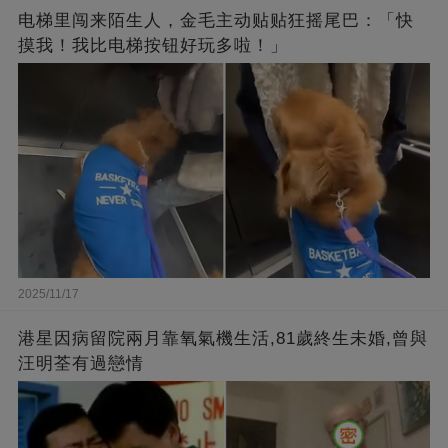
电梯里闯来陌生人，金毛主动贴贴狂摇尾巴：「快
摸我！我比电梯按钮好玩多啦！」
2025/11/17
港星因病留院兩月靠氧氣機生活,81歲終生未婚,曾與
汪明荃有過戀情