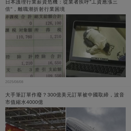
日本護理行業薪資危機：從業者疾呼"工資應漲三
倍"，離職潮折射行業困境
2025/08/08
大手筆訂單作廢？300億美元訂單被中國取締，波音
市值縮水4000億