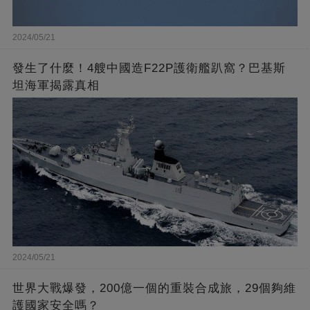
2024/05/21
發生了什麼！4艘中國造F22P護衛艦趴窩？巴基斯
坦海軍揭露真相
2024/05/21
世界大戰爆發，200億一個的重裝合成旅，29個夠維
護國家安全嗎？