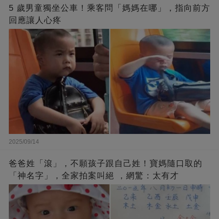
5 歲男童獨坐公車！乘客問「媽媽在哪」，指向前方
回應讓人心疼
2025/09/14
爸爸姓「滾」，不願孩子跟自己姓！寶媽隨口取的
「神名字」，全家拍案叫絕 ，網驚：太有才