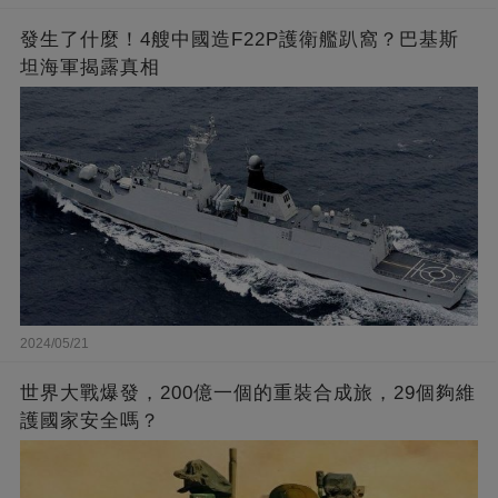
發生了什麼！4艘中國造F22P護衛艦趴窩？巴基斯
坦海軍揭露真相
2024/05/21
世界大戰爆發，200億一個的重裝合成旅，29個夠維
護國家安全嗎？