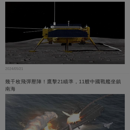
2024/05/21
幾千枚飛彈壓陣！鷹擊21瞄準，11艘中國戰艦坐鎮
南海