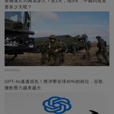
各國運兵10萬需多久？美1天，俄3天，中國到底需
要多少天呢？
2024/05/21
GPT-4o遙遙領先！將沖擊全球40%的崗位，谷歌、
微軟壓力越來越大