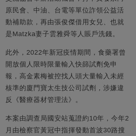
原民會、中油、台電等單位詐領公益活
動補助款，再由張俊傑借用女兒、也就
是Matzka妻子雲雅舜等人賬戶洗錢。
此外，2022年新冠疫情期間，食藥署曾
開放個人限時限量輸入快篩試劑免申
報，高金素梅被控找人頭大量輸入未經
核準的廈門寶太生技公司試劑，涉嫌違
反《醫療器材管理法》。
本案由調查局國安站蒐證約10年，今年2
月由檢察官黃冠中指揮發動首波30路搜