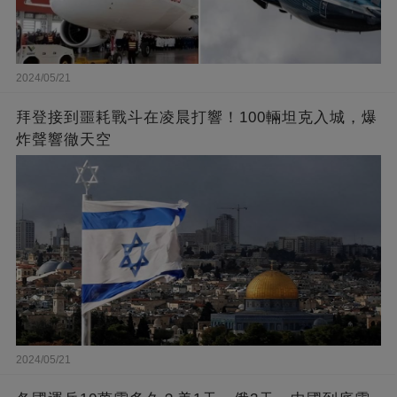
2024/05/21
拜登接到噩耗戰斗在凌晨打響！100輛坦克入城，爆
炸聲響徹天空
2024/05/21