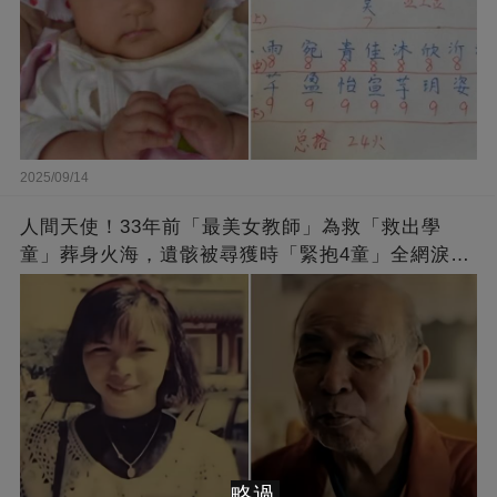
2025/09/14
人間天使！33年前「最美女教師」為救「救出學
童」葬身火海，遺骸被尋獲時「緊抱4童」全網淚
崩：真正的英雄不該被遺忘
略過