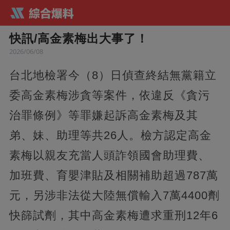
快訊/高金素梅出大事了！
2026/06/08
台北地檢署今（8）日偵查終結無黨籍立
委高金素梅涉貪等案件，依違反《貪污
治罪條例》等罪嫌起訴高金素梅及其
弟、妹、助理等共26人。檢方認定高金
素梅以親友充當人頭詐領國會助理費、
加班費、育嬰津貼及相關補助超過787萬
元，另涉非法從大陸無償輸入7萬4400劑
快篩試劑，其中高金素梅遭求重刑12年6