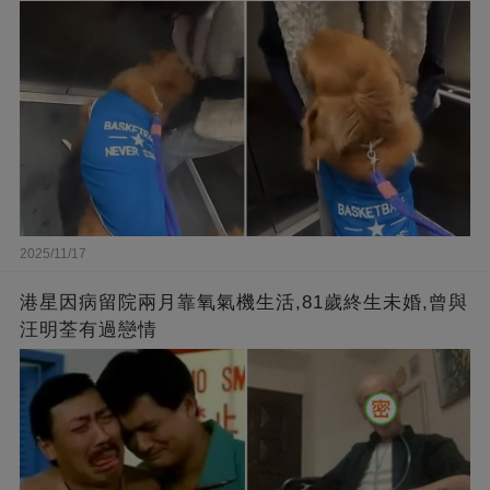
2025/11/17
港星因病留院兩月靠氧氣機生活,81歲終生未婚,曾與
汪明荃有過戀情