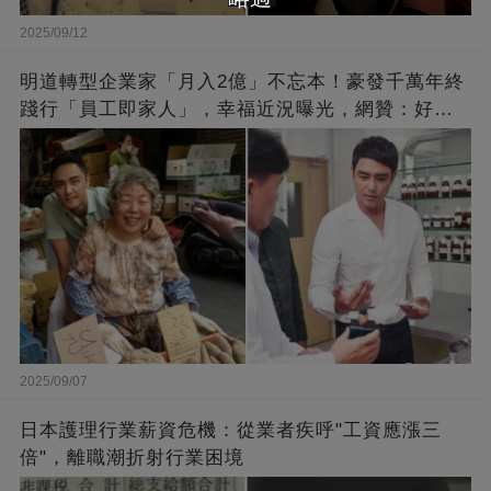
2025/09/12
明道轉型企業家「月入2億」不忘本！豪發千萬年終
踐行「員工即家人」，幸福近況曝光，網贊：好老
闆的福報
2025/09/07
日本護理行業薪資危機：從業者疾呼"工資應漲三
倍"，離職潮折射行業困境