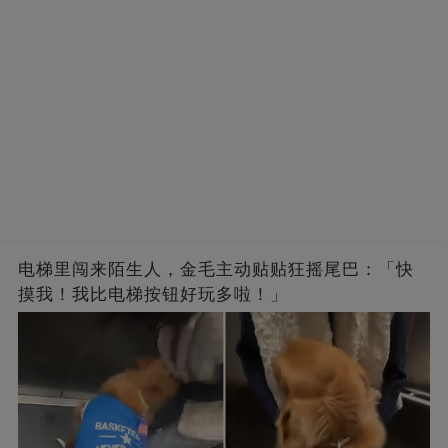
电梯里闯来陌生人，金毛主动贴贴狂摇尾巴：「快
摸我！我比电梯按钮好玩多啦！」