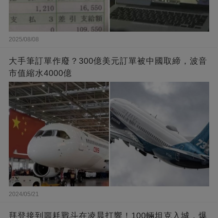
2025/08/08
大手筆訂單作廢？300億美元訂單被中國取締，波音
市值縮水4000億
2024/05/21
拜登接到噩耗戰斗在凌晨打響！100輛坦克入城，爆