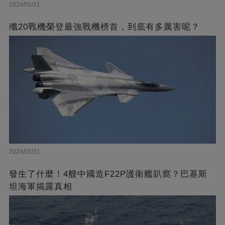
2024/05/21
殲20戰機榮登最強戰機榜首，到底有多厲害呢？
2024/05/21
發生了什麼！4艘中國造F22P護衛艦趴窩？巴基斯
坦海軍揭露真相