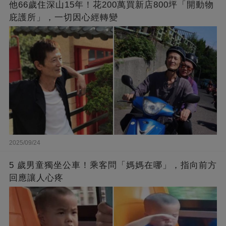
他66歲住深山15年！花200萬買新店800坪「開動物
庇護所」，一切因心經轉變
2025/09/24
5 歲男童獨坐公車！乘客問「媽媽在哪」，指向前方
回應讓人心疼