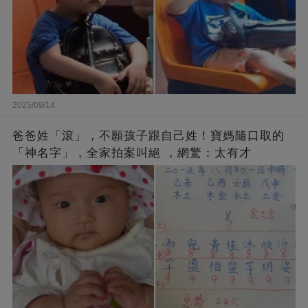
2025/09/14
爸爸姓「滾」，不願孩子跟自己姓！寶媽隨口取的
「神名字」，全家拍案叫絕 ，網驚：太有才