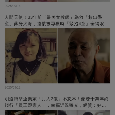
2025/09/14
人間天使！33年前「最美女教師」為救「救出學
童」葬身火海，遺骸被尋獲時「緊抱4童」全網淚
崩：真正的英雄不該被遺忘
2025/09/12
明道轉型企業家「月入2億」不忘本！豪發千萬年終
踐行「員工即家人」，幸福近況曝光，網贊：好老
闆的福報