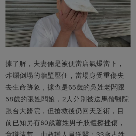
據了解，夫妻倆是被便當店氣爆當下，
炸爛倒塌的牆壁壓住，當場身受重傷失
去生命跡象，據查是65歲的吳姓老闆跟
58歲的張姓闆娘，2人分別被送馬偕醫院
跟台大醫院，但搶救後仍回天乏術，目
前已知另有60歲蕭姓男子肢體擦挫傷，
意識清楚，由救護人員送醫；33歲古姓