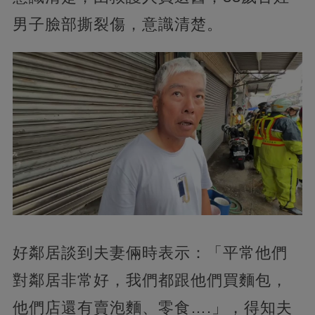
男子臉部撕裂傷，意識清楚。
好鄰居談到夫妻倆時表示：「平常他們
對鄰居非常好，我們都跟他們買麵包，
他們店還有賣泡麵、零食….」，得知夫