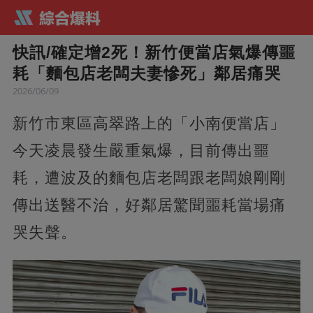
快訊/確定增2死！新竹便當店氣爆傳噩
耗「麵包店老闆夫妻慘死」鄰居痛哭
2026/06/09
新竹市東區高翠路上的「小南便當店」
今天凌晨發生嚴重氣爆，目前傳出噩
耗，遭波及的麵包店老闆跟老闆娘剛剛
傳出送醫不治，好鄰居驚聞噩耗當場痛
哭失聲。