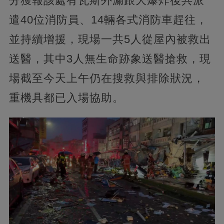
分獲報該處有瓦斯外漏跟大爆炸後共派
遣40位消防員、14輛各式消防車趕往，
並持續增援，現場一共5人從屋內被救出
送醫，其中3人無生命跡象送醫搶救，現
場截至今天上午仍在搜救與排除狀況，
重機具都已入場協助。