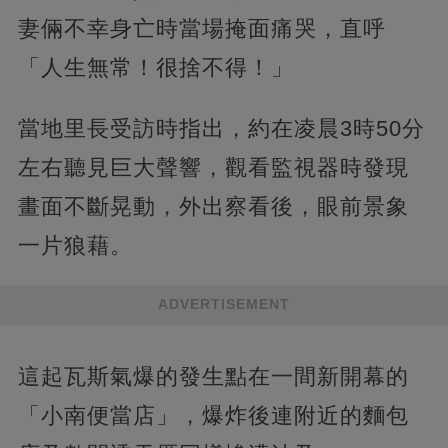
妻倆不幸身亡時當場掩面痛哭，直呼
「人生無常！很捨不得！」
當地里長受訪時指出，約在凌晨3時50分
左右聽見巨大聲響，觀看監視器時發現
畫面不斷晃動，外出察看後，眼前景象
一片狼藉。
ADVERTISEMENT
這起瓦斯氣爆的發生點在一間新開幕的
「小南便當店」，爆炸後連附近的麵包