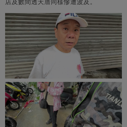
店及數間透天厝同樣慘遭波及。