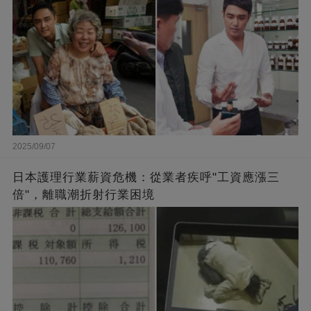
2025/09/07
日本護理行業薪資危機：從業者疾呼"工資應漲三
倍"，離職潮折射行業困境