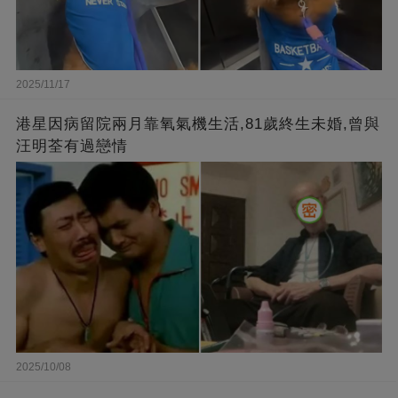
2025/11/17
港星因病留院兩月靠氧氣機生活,81歲終生未婚,曾與
汪明荃有過戀情
2025/10/08