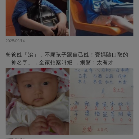
2025/09/14
爸爸姓「滾」，不願孩子跟自己姓！寶媽隨口取的
「神名字」，全家拍案叫絕 ，網驚：太有才