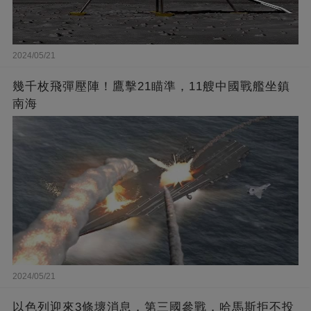
2024/05/21
幾千枚飛彈壓陣！鷹擊21瞄準，11艘中國戰艦坐鎮
南海
2024/05/21
以色列迎來3條壞消息，第三國參戰，哈馬斯拒不投