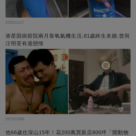
2025/11/17
港星因病留院兩月靠氧氣機生活,81歲終生未婚,曾與
汪明荃有過戀情
2025/10/08
他66歲住深山15年！花200萬買新店800坪「開動物