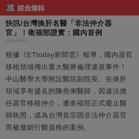
快訊/台灣換肝名醫「非法仲介器
官」！衛福部證實：國內首例
2026/06/03
根據《ETtoday新聞雲》報導，國內器官
移植領域傳出重大醫療倫理違規事件！
中山醫學大學附設醫院副院長、在換肝
領域享有盛名的陳堯俐醫師，因違法擔
任器官移植仲介，遭衛福部正式廢止醫
師執照，成為台灣首宗因非法仲介器官
而被撤銷行醫資格的案例。