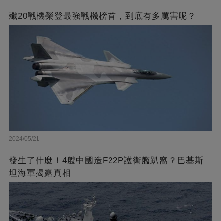
殲20戰機榮登最強戰機榜首，到底有多厲害呢？
2024/05/21
發生了什麼！4艘中國造F22P護衛艦趴窩？巴基斯
坦海軍揭露真相