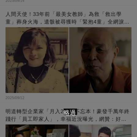
2025/09/14
人間天使！33年前「最美女教師」為救「救出學
童」葬身火海，遺骸被尋獲時「緊抱4童」全網淚
崩：真正的英雄不該被遺忘
2025/09/12
明道轉型企業家「月入2億」不忘本！豪發千萬年終
略過
踐行「員工即家人」，幸福近況曝光，網贊：好老
闆的福報