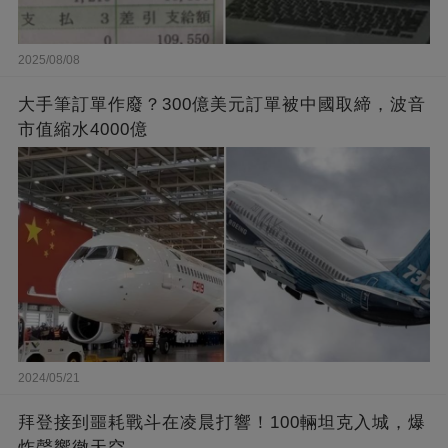
2025/08/08
大手筆訂單作廢？300億美元訂單被中國取締，波音
市值縮水4000億
2024/05/21
拜登接到噩耗戰斗在凌晨打響！100輛坦克入城，爆
炸聲響徹天空