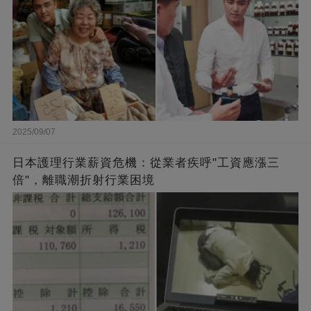
2025/09/07
日本護理行業薪資危機：從業者疾呼"工資應漲三
倍"，離職潮折射行業困境