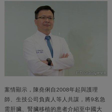
案情顯示，陳堯俐自2008年起與護理
師、生技公司負責人等人共謀，將9名急
需肝臟、腎臟移植的患者介紹至中國大