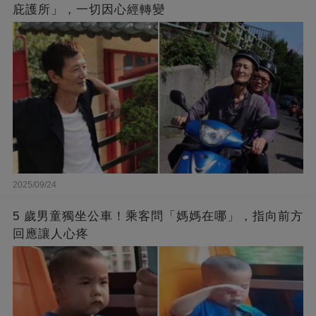
庇護所」，一切因心經轉變
2025/09/24
5 歲男童獨坐公車！乘客問「媽媽在哪」，指向前方
回應讓人心疼