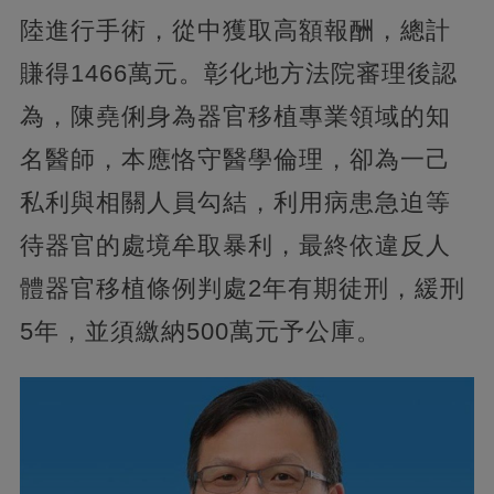
陸進行手術，從中獲取高額報酬，總計
賺得1466萬元。彰化地方法院審理後認
為，陳堯俐身為器官移植專業領域的知
名醫師，本應恪守醫學倫理，卻為一己
私利與相關人員勾結，利用病患急迫等
待器官的處境牟取暴利，最終依違反人
體器官移植條例判處2年有期徒刑，緩刑
5年，並須繳納500萬元予公庫。