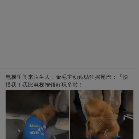
电梯里闯来陌生人，金毛主动贴贴狂摇尾巴：「快
摸我！我比电梯按钮好玩多啦！」