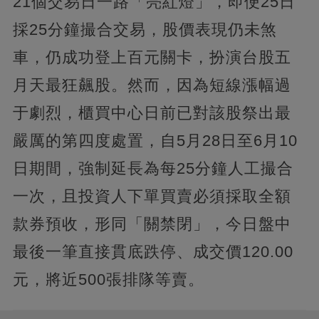
21個交易日一路「亮紅燈」，即便25日
採25分鐘撮合交易，股價表現仍未煞
車，仍成功登上百元關卡，扮演台股五
月天最狂飆股。然而，因為短線漲幅過
于劇烈，櫃買中心日前已對該股祭出最
嚴厲的第四度處置，自5月28日至6月10
日期間，強制延長為每25分鐘人工撮合
一次，且投資人下單買賣必須採取全額
款券預收，形同「關禁閉」，今日盤中
最後一筆直接貫底跌停、成交價120.00
元，將近500張排隊等賣。