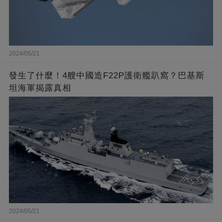
2024/05/21
發生了什麼！4艘中國造F22P護衛艦趴窩？巴基斯
坦海軍揭露真相
2024/05/21