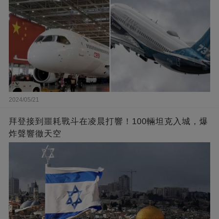
2024/05/21
拜登接到噩耗戰斗在凌晨打響！100輛坦克入城，爆
炸聲響徹天空