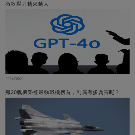
微軟壓力越來越大
2024/05/21
殲20戰機榮登最強戰機榜首，到底有多厲害呢？