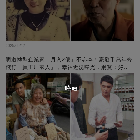
2025/09/12
明道轉型企業家「月入2億」不忘本！豪發千萬年終
踐行「員工即家人」，幸福近況曝光，網贊：好老
闆的福報
略過