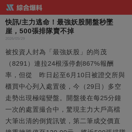
快訊/主力逃命！最強妖股開盤秒墜
崖，500張排隊賣不掉
2026/05/29
被投資人封為「最強妖股」的尚茂
（8291）連拉24根漲停創867%報酬
率，但從 昨日起至6月10日被證交所與
櫃買中心列入處置後，今（29日）多空
走勢出現極端變盤。開盤後在每25分鐘
一次的處置撮合中，驚現主力大戶高檔
大筆出清的倒貨訊號，第二筆成交價直