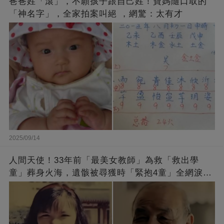
爸爸姓「滾」，不願孩子跟自己姓！寶媽隨口取的
「神名字」，全家拍案叫絕 ，網驚：太有才
2025/09/14
人間天使！33年前「最美女教師」為救「救出學
童」葬身火海，遺骸被尋獲時「緊抱4童」全網淚
崩：真正的英雄不該被遺忘