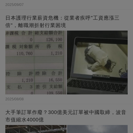
2025/09/07
日本護理行業薪資危機：從業者疾呼"工資應漲三
倍"，離職潮折射行業困境
2025/08/08
大手筆訂單作廢？300億美元訂單被中國取締，波音
市值縮水4000億