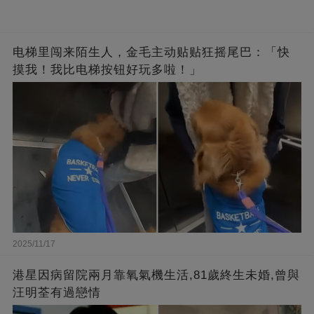
电梯里闯来陌生人，金毛主动贴贴狂摇尾巴：「快
摸我！我比电梯按钮好玩多啦！」
2025/11/17
港星因病留院兩月靠氧氣機生活,81歲終生未婚,曾與
汪明荃有過戀情