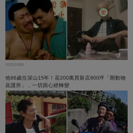
2025/10/08
他66歲住深山15年！花200萬買新店800坪「開動物
庇護所」，一切因心經轉變