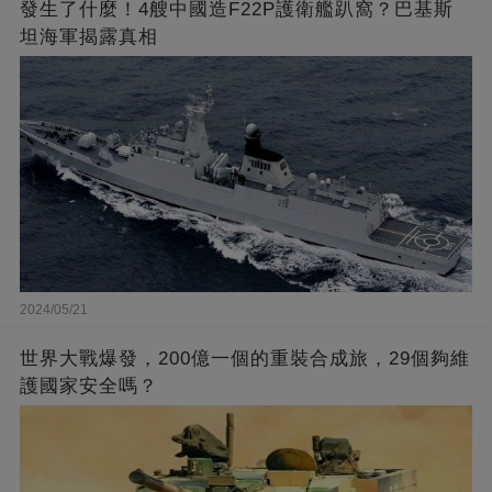
發生了什麼！4艘中國造F22P護衛艦趴窩？巴基斯
坦海軍揭露真相
2024/05/21
世界大戰爆發，200億一個的重裝合成旅，29個夠維
護國家安全嗎？