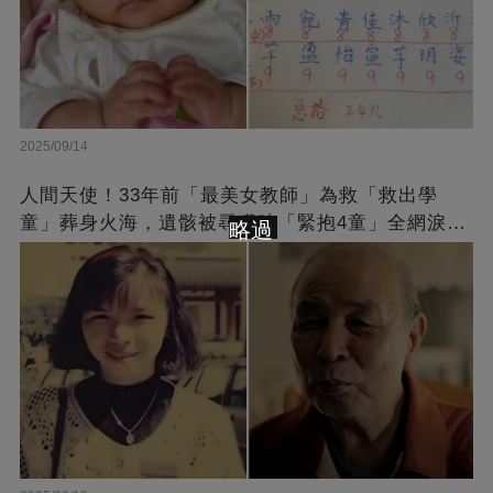
2025/09/14
人間天使！33年前「最美女教師」為救「救出學
童」葬身火海，遺骸被尋獲時「緊抱4童」全網淚
略過
崩：真正的英雄不該被遺忘