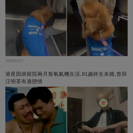
2025/11/17
港星因病留院兩月靠氧氣機生活,81歲終生未婚,曾與
汪明荃有過戀情