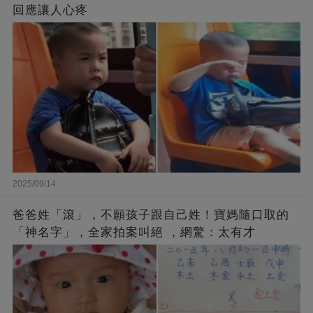
回應讓人心疼
2025/09/14
爸爸姓「滾」，不願孩子跟自己姓！寶媽隨口取的
「神名字」，全家拍案叫絕 ，網驚：太有才