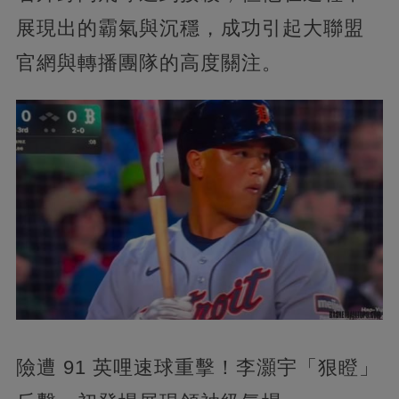
展現出的霸氣與沉穩，成功引起大聯盟
官網與轉播團隊的高度關注。
險遭 91 英哩速球重擊！李灝宇「狠瞪」