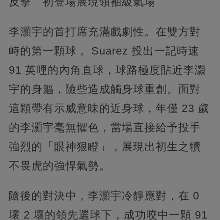
反擊 初登場展現領袖級氣場
李灝宇的首打席充滿戲劇性。在雙方對
峙的第一顆球， Suarez 投出一記時速
91 英哩的內角直球，球路極度貼近李灝
宇的身軀，險些造成觸身球重創。面對
這顆帶有示威意味的近身球，年僅 23 歲
的李灝宇毫無懼色，當場直接給予投手
強烈的「眼神狠瞪」，展現出初生之犢
不畏虎的強悍氣勢。
隨後的對決中，李灝宇冷靜應對，在 0
壞 2 壞的領先選球下，成功咬中一顆 91