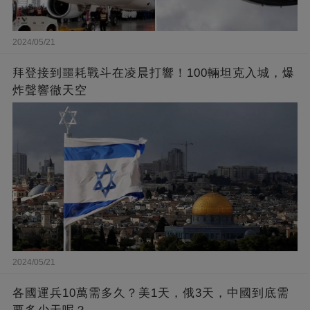
2024/05/21
拜登接到噩耗戰斗在凌晨打響！100輛坦克入城，爆
炸聲響徹天空
2024/05/21
各國運兵10萬需多久？美1天，俄3天，中國到底需