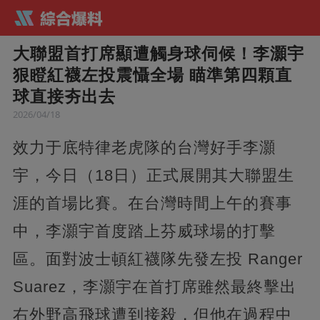
大聯盟首打席顯遭觸身球伺候！李灝宇
狠瞪紅襪左投震懾全場 瞄準第四顆直
球直接夯出去
2026/04/18
效力于底特律老虎隊的台灣好手李灝
宇，今日（18日）正式展開其大聯盟生
涯的首場比賽。在台灣時間上午的賽事
中，李灝宇首度踏上芬威球場的打擊
區。面對波士頓紅襪隊先發左投 Ranger
Suarez，李灝宇在首打席雖然最終擊出
右外野高飛球遭到接殺，但他在過程中