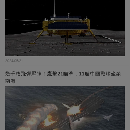
2024/05/21
幾千枚飛彈壓陣！鷹擊21瞄準，11艘中國戰艦坐鎮
南海