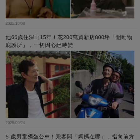
2025/10/08
他66歲住深山15年！花200萬買新店800坪「開動物
庇護所」，一切因心經轉變
2025/09/24
5 歲男童獨坐公車！乘客問「媽媽在哪」，指向前方