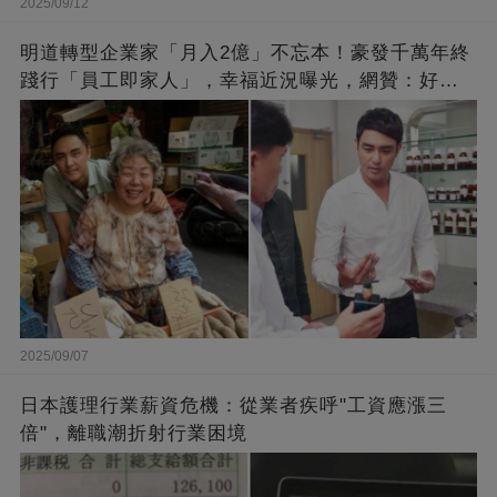
2025/09/12
明道轉型企業家「月入2億」不忘本！豪發千萬年終
踐行「員工即家人」，幸福近況曝光，網贊：好老
闆的福報
2025/09/07
日本護理行業薪資危機：從業者疾呼"工資應漲三
倍"，離職潮折射行業困境