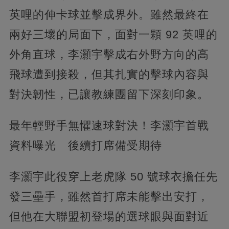
英哩的伸卡球並擊成界外。雖然最終在
兩好三壞的局面下，面對一顆 92 英哩的
外角直球，李灝宇擊成右外野方向的高
飛球遭到接殺，但其扎實的擊球內容與
對決韌性，已讓教練團留下深刻印象。
最年輕野手無懼速球對決！李灝宇首戰
資料曝光 後續打席備受期待
李灝宇此役穿上老虎隊 50 號球衣擔任先
發三壘手，雖然首打席未能擊出安打，
但他在大聯盟初登場的選球眼與面對近