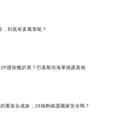
首，到底有多厲害呢？
22P護衛艦趴窩？巴基斯坦海軍揭露真相
個的重裝合成旅，29個夠維護國家安全嗎？