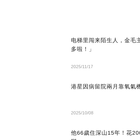
电梯里闯来陌生人，金毛
多啦！」
2025/11/17
港星因病留院兩月靠氧氣機
2025/10/08
他66歲住深山15年！花2