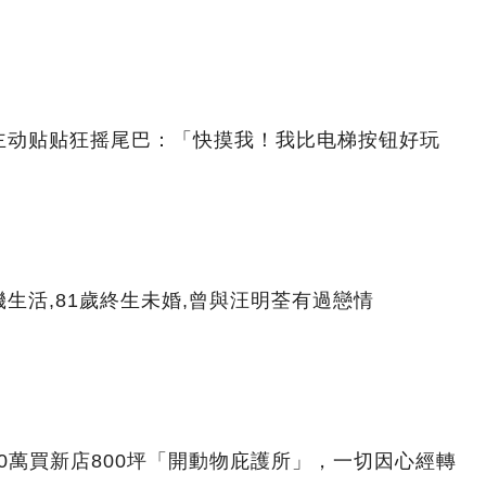
主动贴贴狂摇尾巴：「快摸我！我比电梯按钮好玩
生活,81歲終生未婚,曾與汪明荃有過戀情
00萬買新店800坪「開動物庇護所」，一切因心經轉