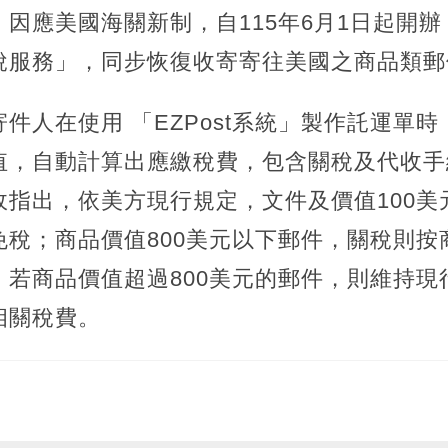
因應美國海關新制，自115年6月1日起開
稅服務」，同步恢復收寄寄往美國之商品類郵
件人在使用 「EZPost系統」製作託運單
值，自動計算出應繳稅費，包含關稅及代收手
政指出，依美方現行規定，文件及價值100美
稅；商品價值800美元以下郵件，關稅則按
；若商品價值超過800美元的郵件，則維持現
相關稅費。