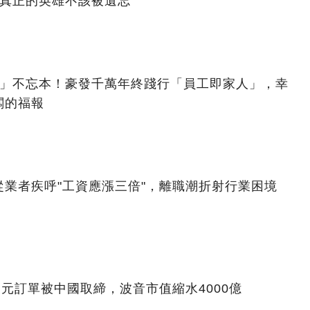
：真正的英雄不該被遺忘
億」不忘本！豪發千萬年終踐行「員工即家人」，幸
闆的福報
業者疾呼"工資應漲三倍"，離職潮折射行業困境
美元訂單被中國取締，波音市值縮水4000億