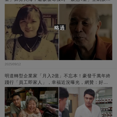
崩：真正的英雄不該被遺忘
略過
2025/09/12
明道轉型企業家「月入2億」不忘本！豪發千萬年終
踐行「員工即家人」，幸福近況曝光，網贊：好老
闆的福報