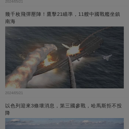
2024/05/21
幾千枚飛彈壓陣！鷹擊21瞄準，11艘中國戰艦坐鎮
南海
2024/05/21
以色列迎來3條壞消息，第三國參戰，哈馬斯拒不投
降