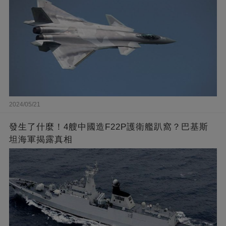
2024/05/21
發生了什麼！4艘中國造F22P護衛艦趴窩？巴基斯
坦海軍揭露真相