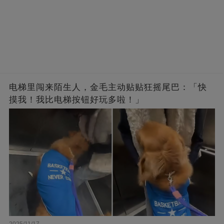
电梯里闯来陌生人，金毛主动贴贴狂摇尾巴：「快
摸我！我比电梯按钮好玩多啦！」
2025/11/17