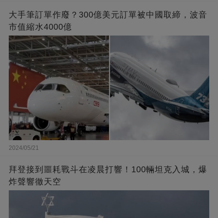
大手筆訂單作廢？300億美元訂單被中國取締，波音
市值縮水4000億
2024/05/21
拜登接到噩耗戰斗在凌晨打響！100輛坦克入城，爆
炸聲響徹天空