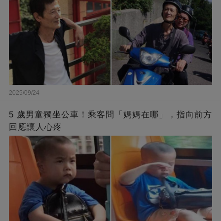
2025/09/24
5 歲男童獨坐公車！乘客問「媽媽在哪」，指向前方
回應讓人心疼