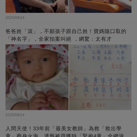
2025/09/14
爸爸姓「滾」，不願孩子跟自己姓！寶媽隨口取的
「神名字」，全家拍案叫絕 ，網驚：太有才
2025/09/14
人間天使！33年前「最美女教師」為救「救出學
童」葬身火海，遺骸被尋獲時「緊抱4童」全網淚