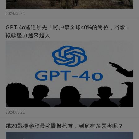
2024/05/21
GPT-4o遙遙領先！將沖擊全球40%的崗位，谷歌、
微軟壓力越來越大
2024/05/21
殲20戰機榮登最強戰機榜首，到底有多厲害呢？