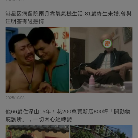
港星因病留院兩月靠氧氣機生活,81歲終生未婚,曾與
汪明荃有過戀情
2025/10/08
他66歲住深山15年！花200萬買新店800坪「開動物
庇護所」，一切因心經轉變