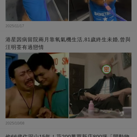
2025/11/17
港星因病留院兩月靠氧氣機生活,81歲終生未婚,曾與
汪明荃有過戀情
2025/10/08
他66歲住深山15年！花200萬買新店800坪「開動物