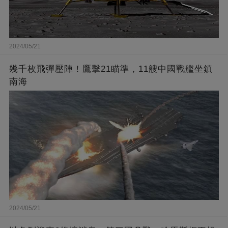
2024/05/21
幾千枚飛彈壓陣！鷹擊21瞄準，11艘中國戰艦坐鎮
南海
2024/05/21