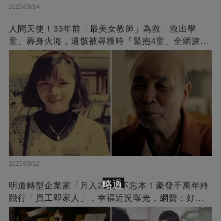
2025/09/14
人間天使！33年前「最美女教師」為救「救出學
童」葬身火海，遺骸被尋獲時「緊抱4童」全網淚
崩：真正的英雄不該被遺忘
2025/09/12
略過
明道轉型企業家「月入2億」不忘本！豪發千萬年終
踐行「員工即家人」，幸福近況曝光，網贊：好老
闆的福報