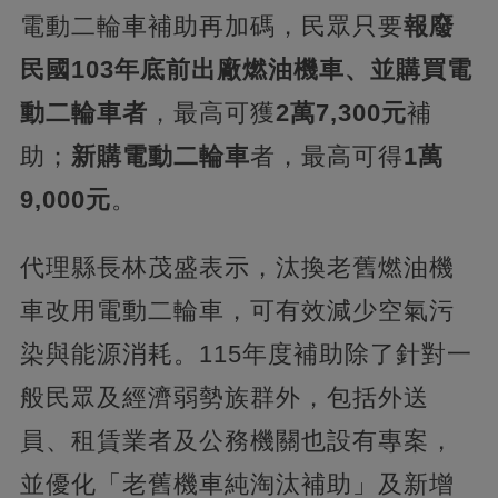
電動二輪車補助再加碼，民眾只要
報廢
民國103年底前出廠燃油機車、並購買電
動二輪車者
，最高可獲
2萬7,300元
補
助；
新購電動二輪車
者，最高可得
1萬
9,000元
。
代理縣長林茂盛表示，汰換老舊燃油機
車改用電動二輪車，可有效減少空氣污
染與能源消耗。115年度補助除了針對一
般民眾及經濟弱勢族群外，包括外送
員、租賃業者及公務機關也設有專案，
並優化「老舊機車純淘汰補助」及新增