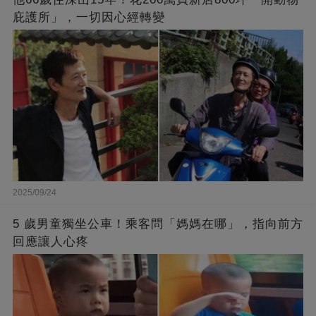
庇護所」，一切因心經轉變
2025/09/24
5 歲男童獨坐公車！乘客問「媽媽在哪」，指向前方
回應讓人心疼