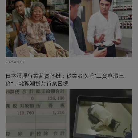
2025/09/07
日本護理行業薪資危機：從業者疾呼"工資應漲三
倍"，離職潮折射行業困境