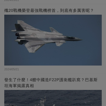
殲20戰機榮登最強戰機榜首，到底有多厲害呢？
2024/05/21
發生了什麼！4艘中國造F22P護衛艦趴窩？巴基斯
坦海軍揭露真相