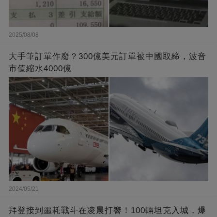
2025/08/08
大手筆訂單作廢？300億美元訂單被中國取締，波音
市值縮水4000億
2024/05/21
拜登接到噩耗戰斗在凌晨打響！100輛坦克入城，爆