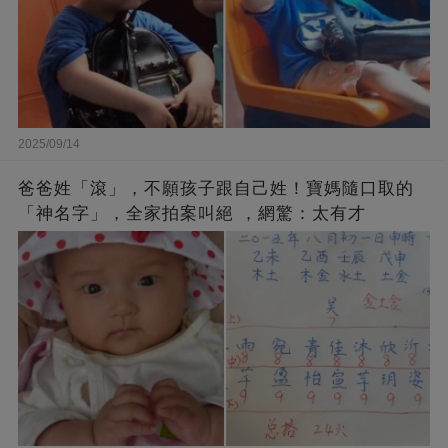
2025/09/14
爸爸姓「滾」，不願孩子跟自己姓！寶媽隨口取的
「神名字」，全家拍案叫絕 ，網驚：太有才