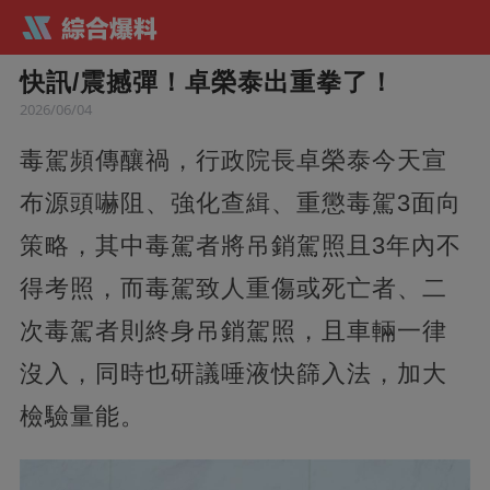
快訊/震撼彈！卓榮泰出重拳了！
2026/06/04
毒駕頻傳釀禍，行政院長卓榮泰今天宣
布源頭嚇阻、強化查緝、重懲毒駕3面向
策略，其中毒駕者將吊銷駕照且3年內不
得考照，而毒駕致人重傷或死亡者、二
次毒駕者則終身吊銷駕照，且車輛一律
沒入，同時也研議唾液快篩入法，加大
檢驗量能。