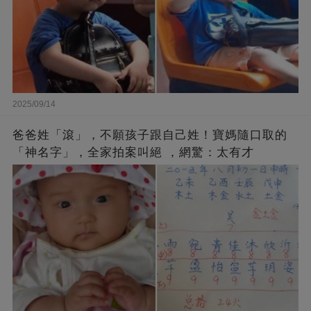
2025/09/14
爸爸姓「滾」，不願孩子跟自己姓！寶媽隨口取的
「神名字」，全家拍案叫絕 ，網驚：太有才