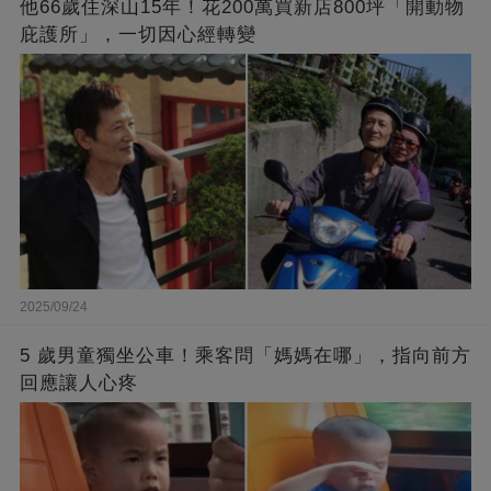
他66歲住深山15年！花200萬買新店800坪「開動物
庇護所」，一切因心經轉變
2025/09/24
5 歲男童獨坐公車！乘客問「媽媽在哪」，指向前方
回應讓人心疼