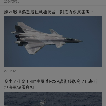
2024/05/21
殲20戰機榮登最強戰機榜首，到底有多厲害呢？
2024/05/21
發生了什麼！4艘中國造F22P護衛艦趴窩？巴基斯
坦海軍揭露真相