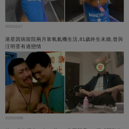
2025/11/17
港星因病留院兩月靠氧氣機生活,81歲終生未婚,曾與
汪明荃有過戀情
2025/10/08