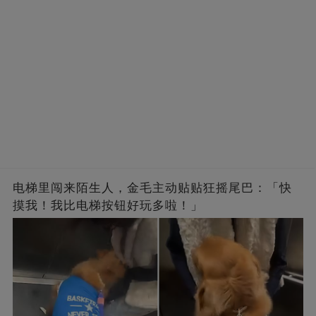
电梯里闯来陌生人，金毛主动贴贴狂摇尾巴：「快
摸我！我比电梯按钮好玩多啦！」