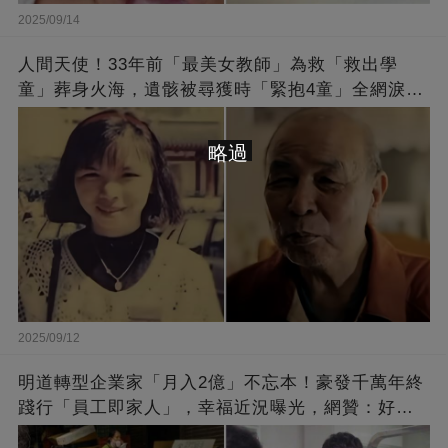
2025/09/14
人間天使！33年前「最美女教師」為救「救出學
童」葬身火海，遺骸被尋獲時「緊抱4童」全網淚
崩：真正的英雄不該被遺忘
略過
2025/09/12
明道轉型企業家「月入2億」不忘本！豪發千萬年終
踐行「員工即家人」，幸福近況曝光，網贊：好老
闆的福報