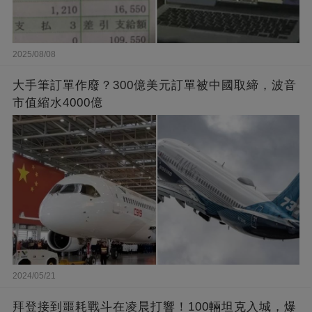
2025/08/08
大手筆訂單作廢？300億美元訂單被中國取締，波音
市值縮水4000億
2024/05/21
拜登接到噩耗戰斗在凌晨打響！100輛坦克入城，爆