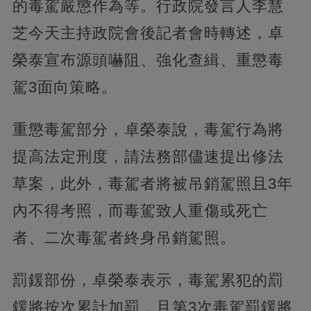
的毒駕嚴懲作為等。行政院發言人李慧
芝今天主持政院會後記者會時轉述，卓
榮泰宣布源頭嚇阻、強化查緝、重懲毒
駕3面向策略。
重懲毒駕部分，卓榮泰說，毒駕行為將
提高法定刑度，請法務部儘速提出修法
草案，此外，毒駕者將被吊銷駕照且3年
內不得考照，而毒駕致人重傷或死亡
者、二次毒駕者終身吊銷駕照。
罰鍰部份，卓榮泰表示，毒駕累犯的罰
鍰將按次累計加罰，且第3次毒駕罰鍰將