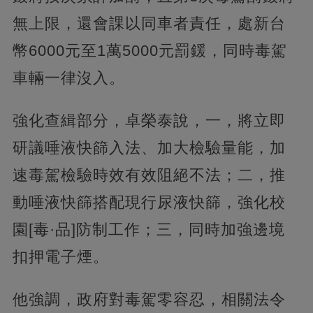
無上限，還會課以同車者責任，處新台
幣6000元至1萬5000元罰鍰，同時毒駕
車輛一律沒入。
強化查緝部分，卓榮泰說，一，將立即
研議唾液快篩入法、加大檢驗量能，加
速毒駕檢驗時效有效阻絕不法；二，推
動唾液快篩搭配現行尿液快篩，強化校
園[毒·品]防制工作；三，同時加強邊境
扣押電子煙。
他強調，政府對毒駕零容忍，相關法令