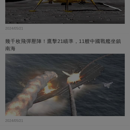
2024/05/21
幾千枚飛彈壓陣！鷹擊21瞄準，11艘中國戰艦坐鎮
南海
2024/05/21