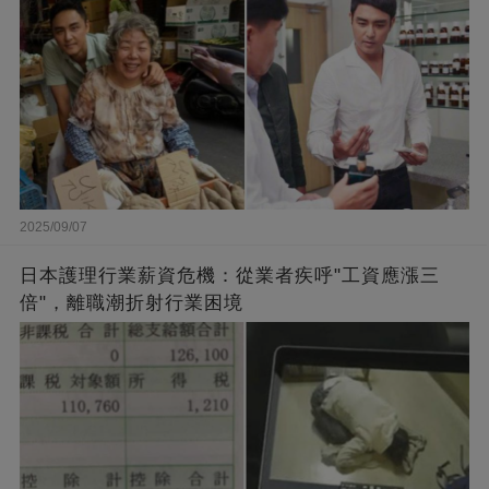
2025/09/07
日本護理行業薪資危機：從業者疾呼"工資應漲三
倍"，離職潮折射行業困境