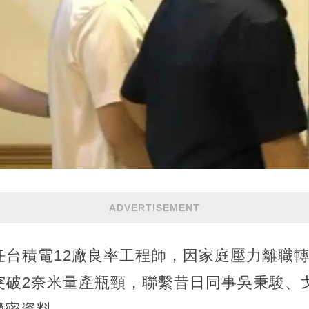
ADVERTISEMENT
任台積電12廠良率工程師，因家庭壓力離職
突破2奈米量產瓶頸，聯繫昔日同事吳秉駿、