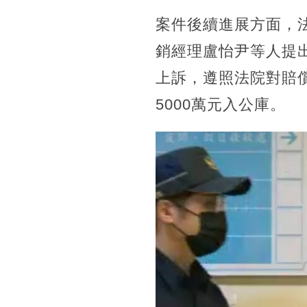
案件後續進展方面，
銷經理盧怡尹等人提
上訴，遵照法院對賠
5000萬元入公庫。