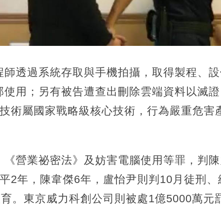
程師透過系統存取與手機拍攝，取得製程、設
部使用；另有被告遭查出刪除雲端資料以滅證
米技術屬國家戰略級核心技術，行為嚴重危害
、《營業祕密法》及妨害電腦使用等罪，判陳
平2年，陳韋傑6年，盧怡尹則判10月徒刑、
教育。東京威力科創公司則被處1億5000萬