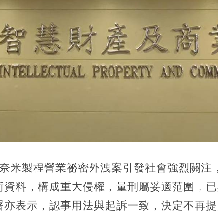
2奈米製程營業祕密外洩案引發社會強烈關注
術資料，構成重大侵權，量刑屬妥適范圍，已
署亦表示，認事用法與起訴一致，決定不再提