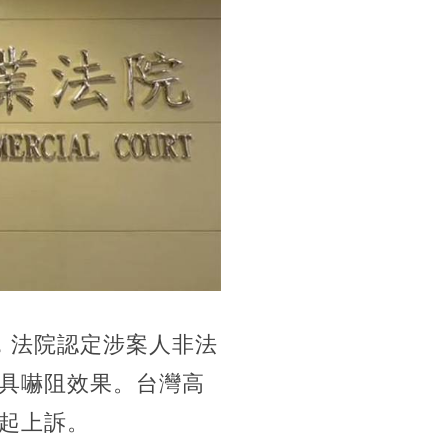
，法院認定涉案人非法
具嚇阻效果。台灣高
起上訴。