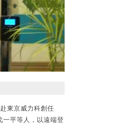
轉赴東京威力科創任
戈一平等人，以遠端登