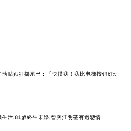
主动贴贴狂摇尾巴：「快摸我！我比电梯按钮好玩
生活,81歲終生未婚,曾與汪明荃有過戀情