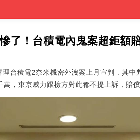
力慘了！台積電內鬼案超鉅額
審理台積電2奈米機密外洩案上月宣判，其中
5千萬，東京威力跟檢方對此都不提上訴，賠