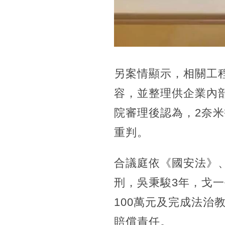
另案情顯示，相關工
容，並整理供企業內
院審理後認為，2奈
重判。
合議庭依《國安法》
刑，吳秉駿3年，戈一
100萬元及完成法治
賠償責任。