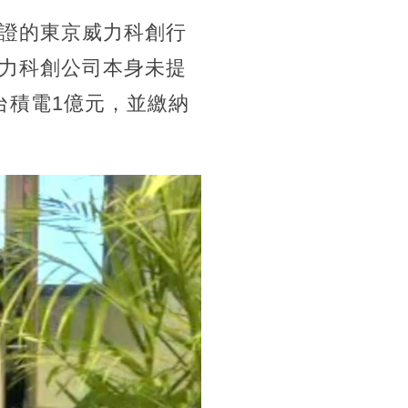
證的東京威力科創行
力科創公司本身未提
台積電1億元，並繳納