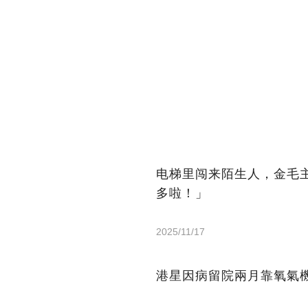
电梯里闯来陌生人，金毛
多啦！」
2025/11/17
港星因病留院兩月靠氧氣機