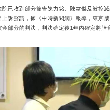
法院已收到部分被告陳力銘、陳韋傑及被控滅
出上訴聲請，據《中時新聞網》報導，東京威
償金部分的判決，判決確定後1年內確定將賠