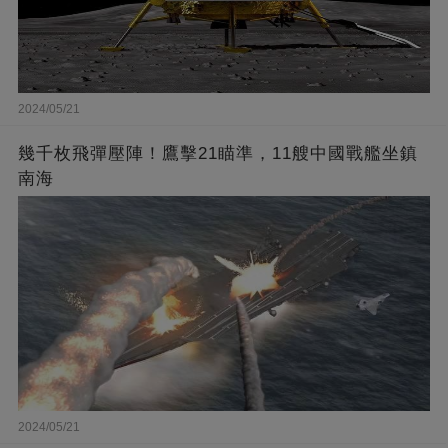
2024/05/21
幾千枚飛彈壓陣！鷹擊21瞄準，11艘中國戰艦坐鎮
南海
2024/05/21