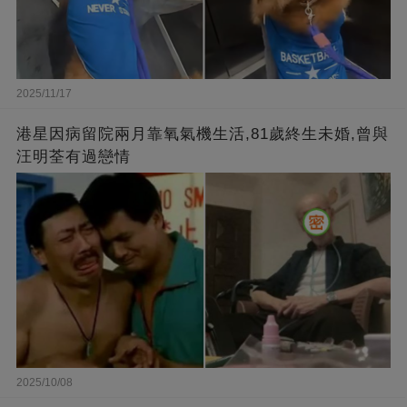
2025/11/17
港星因病留院兩月靠氧氣機生活,81歲終生未婚,曾與
汪明荃有過戀情
2025/10/08