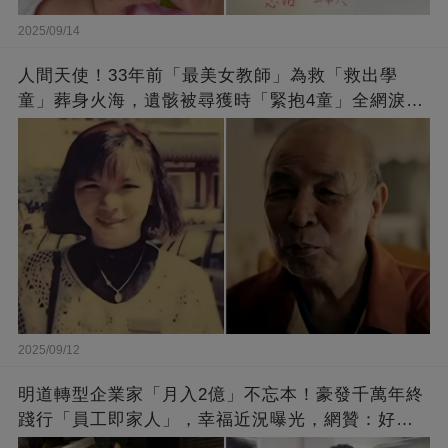
2025/09/14
人間天使！33年前「最美女教師」為救「救出學
童」葬身火海，遺骸被尋獲時「緊抱4童」全網淚
崩：真正的英雄不該被遺忘
2025/09/12
明道轉型企業家「月入2億」不忘本！豪發千萬年終
踐行「員工即家人」，幸福近況曝光，網贊：好老
闆的福報