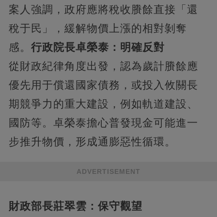
案人強調，政府應將稅收賸餘直接「還
稅于民」，緩解物價上漲的相對剝奪
感。
行政院長卓榮泰：明確反對
從財政紀律角度出發，認為歲計賸餘應
優先用于償還國家債務，或投入攸關長
期競爭力的重大建設，例如軌道建設、
國防等。卓榮泰擔心普發現金可能進一
步推升物價，形成通膨惡性循環。
ADVERTISEMENT
財政部長莊翠雲：保守觀望