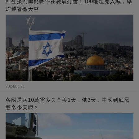
拜登接到噩耗戰斗在凌晨打響！100輛坦克入城，爆
炸聲響徹天空
2024/05/21
各國運兵10萬需多久？美1天，俄3天，中國到底需
要多少天呢？