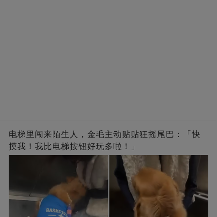
电梯里闯来陌生人，金毛主动贴贴狂摇尾巴：「快
摸我！我比电梯按钮好玩多啦！」