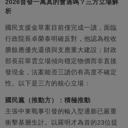
2026普發一萬真的會過嗎？三方立場解
析
國民支援金草案目前僅完成一讀，面臨
行政院長卓榮泰明確反對，他認為稅收
賸餘應優先還債與支應重大建設；財政
部長莊翠雲立場傾向穩定物價而非直接
發現金，法案能否三讀仍有高度不確定
性。以下是三方的核心立場：
國民黨（推動方）：積極推動
主張中東戰事引發的輸入型通膨已嚴重
衝擊基層生計。以羅明才為首的23位提