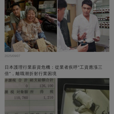
2025/09/07
日本護理行業薪資危機：從業者疾呼"工資應漲三
倍"，離職潮折射行業困境