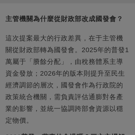
主管機關為什麼從財政部改成國發會？
這次提案最大的行政差異，在于主管機
關從財政部轉為國發會。2025年的普發1
萬屬于「賸餘分配」，由稅務體系主導
資金發放；2026年的版本則提升至民生
經濟調節的層次，國發會作為行政院的
政策統合機關，需負責評估通膨對各產
業的影響，並統一協調跨部會資源以穩
定物價。