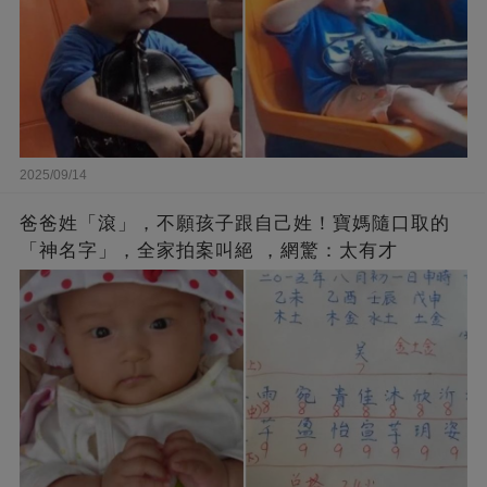
2025/09/14
爸爸姓「滾」，不願孩子跟自己姓！寶媽隨口取的
「神名字」，全家拍案叫絕 ，網驚：太有才