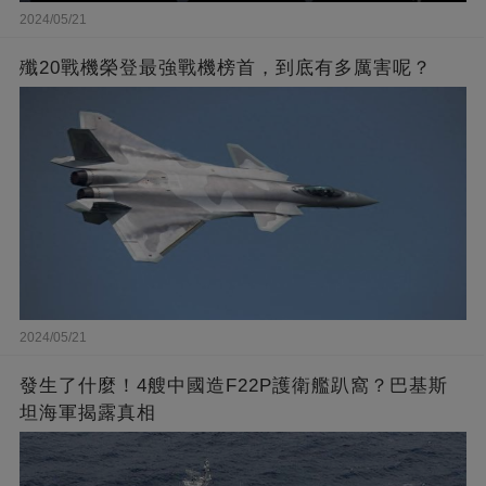
2024/05/21
殲20戰機榮登最強戰機榜首，到底有多厲害呢？
2024/05/21
發生了什麼！4艘中國造F22P護衛艦趴窩？巴基斯
坦海軍揭露真相