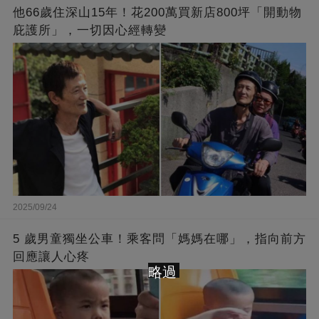
他66歲住深山15年！花200萬買新店800坪「開動物
庇護所」，一切因心經轉變
2025/09/24
5 歲男童獨坐公車！乘客問「媽媽在哪」，指向前方
回應讓人心疼
略過