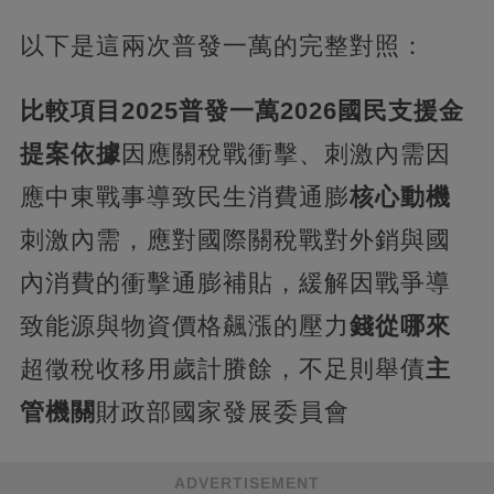
以下是這兩次普發一萬的完整對照：
比較項目
2025普發一萬
2026國民支援金
提案依據
因應關稅戰衝擊、刺激內需因
應中東戰事導致民生消費通膨
核心動機
刺激內需，應對國際關稅戰對外銷與國
內消費的衝擊通膨補貼，緩解因戰爭導
致能源與物資價格飆漲的壓力
錢從哪來
超徵稅收移用歲計賸餘，不足則舉債
主
管機關
財政部國家發展委員會
ADVERTISEMENT