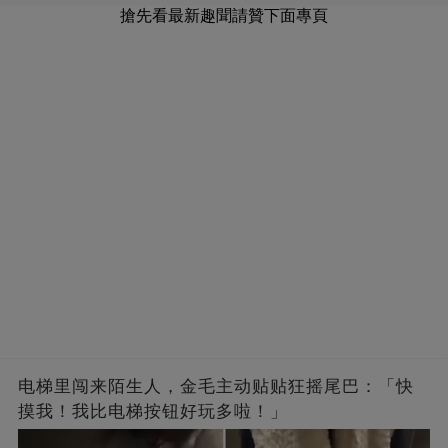
搶先看最新趣聞請贊下面專頁
电梯里闯来陌生人，金毛主动贴贴狂摇尾巴：「快
摸我！我比电梯按钮好玩多啦！」