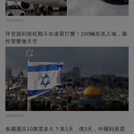
2024/05/21
拜登接到噩耗戰斗在凌晨打響！100輛坦克入城，爆
炸聲響徹天空
2024/05/21
各國運兵10萬需多久？美1天，俄3天，中國到底需