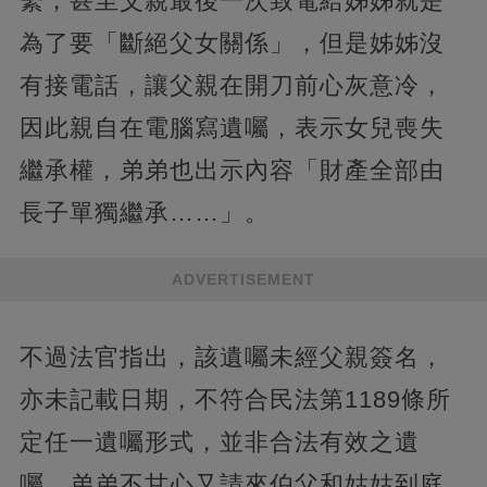
繫，甚至父親最後一次致電給姊姊就是
為了要「斷絕父女關係」，但是姊姊沒
有接電話，讓父親在開刀前心灰意冷，
因此親自在電腦寫遺囑，表示女兒喪失
繼承權，弟弟也出示內容「財產全部由
長子單獨繼承……」。
ADVERTISEMENT
不過法官指出，該遺囑未經父親簽名，
亦未記載日期，不符合民法第1189條所
定任一遺囑形式，並非合法有效之遺
囑。弟弟不甘心又請來伯父和姑姑到庭