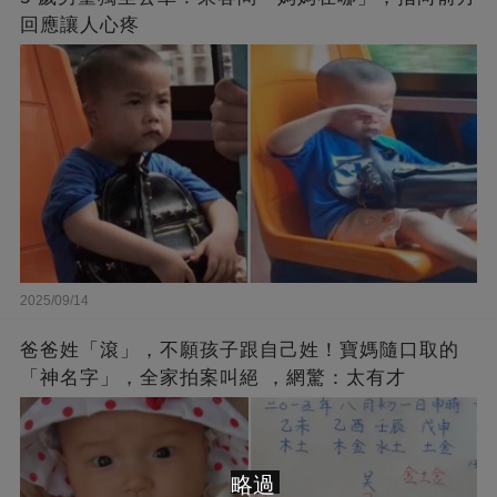
回應讓人心疼
2025/09/14
爸爸姓「滾」，不願孩子跟自己姓！寶媽隨口取的
「神名字」，全家拍案叫絕 ，網驚：太有才
略過