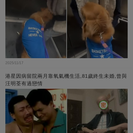
2025/11/17
港星因病留院兩月靠氧氣機生活,81歲終生未婚,曾與
汪明荃有過戀情