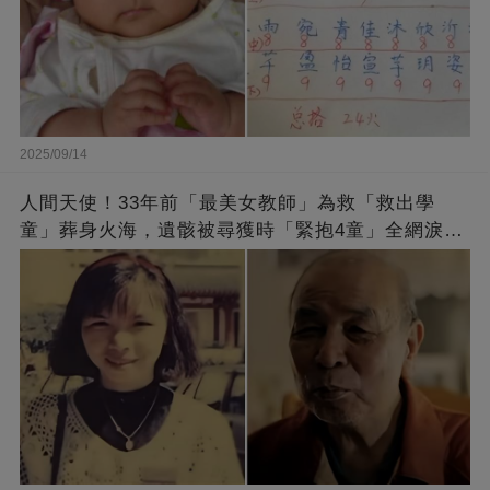
2025/09/14
人間天使！33年前「最美女教師」為救「救出學
童」葬身火海，遺骸被尋獲時「緊抱4童」全網淚
崩：真正的英雄不該被遺忘