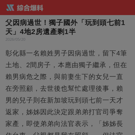
父因病過世！獨子國外「玩到頭七前1
天」4地2房遺產剩1半
2026/05/20
彰化縣一名賴姓男子因病過世，留下4筆
土地、2間房子，本應由獨子繼承，但在
賴男病危之際，與前妻生下的女兒一直
在旁照顧，去世後也幫忙處理後事，賴
男的兒子則在新加坡玩到頭七前一天才
返家，姊姊因此決定跟弟弟打官司爭奪
家產，即使弟弟向法官表示，「姊姊長