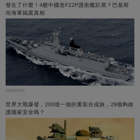
發生了什麼！4艘中國造F22P護衛艦趴窩？巴基斯
坦海軍揭露真相
2024/05/21
世界大戰爆發，200億一個的重裝合成旅，29個夠維
護國家安全嗎？