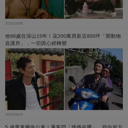
2025/10/08
他66歲住深山15年！花200萬買新店800坪「開動物
庇護所」，一切因心經轉變
2025/09/24
5 歲男童獨坐公車！乘客問「媽媽在哪」，指向前方