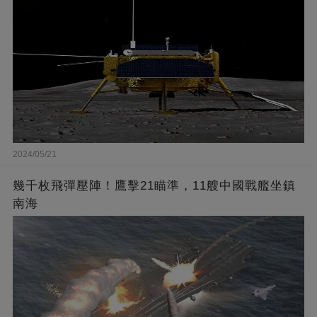
2024/05/21
幾千枚飛彈壓陣！鷹擊21瞄準，11艘中國戰艦坐鎮
南海