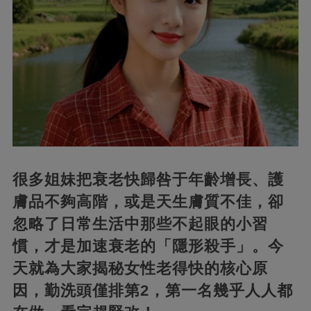
很多姐妹把衰老快歸咎于年齡增長、護
膚品不夠高階，或是天生膚質不佳，卻
忽略了日常生活中那些不起眼的小習
慣，才是加速衰老的「隱形殺手」。今
天就為大家揭秘女性老得快的核心原
因，勤洗頭僅排第2，第一名幾乎人人都