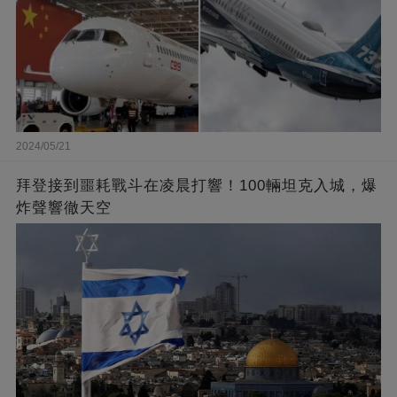
2024/05/21
拜登接到噩耗戰斗在凌晨打響！100輛坦克入城，爆
炸聲響徹天空