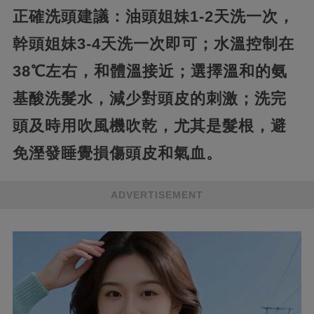
正確洗頭建議：油頭姐妹1-2天洗一次，
幹頭姐妹3-4天洗一次即可；水溫控制在
38℃左右，和體溫接近；選擇溫和的氨
基酸洗髮水，減少對頭皮的刺激；洗完
頭及時用吹風機吹乾，尤其是髮根，避
免溼發睡覺損傷頭皮和氣血。
ADVERTISEMENT