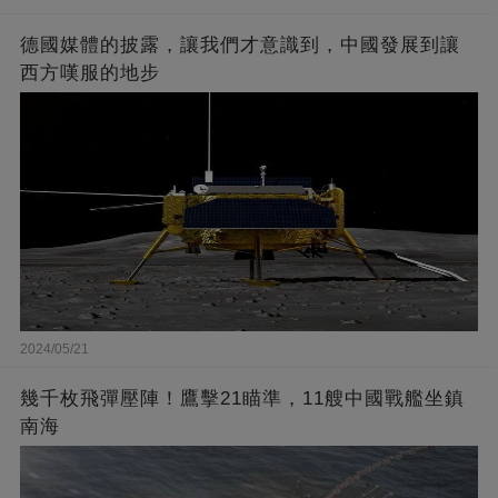
德國媒體的披露，讓我們才意識到，中國發展到讓
西方嘆服的地步
2024/05/21
幾千枚飛彈壓陣！鷹擊21瞄準，11艘中國戰艦坐鎮
南海