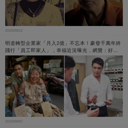
2025/09/12
明道轉型企業家「月入2億」不忘本！豪發千萬年終
踐行「員工即家人」，幸福近況曝光，網贊：好老
闆的福報
2025/09/07