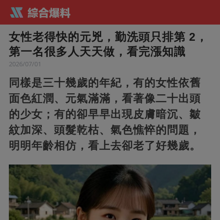
女性老得快的元兇，勤洗頭只排第 2，
第一名很多人天天做，看完漲知識
2026/07/01
同樣是三十幾歲的年紀，有的女性依舊
面色紅潤、元氣滿滿，看著像二十出頭
的少女；有的卻早早出現皮膚暗沉、皺
紋加深、頭髮乾枯、氣色憔悴的問題，
明明年齡相仿，看上去卻老了好幾歲。