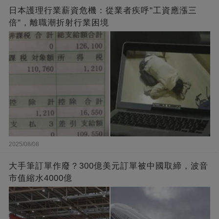
日本護理行業薪資危機：從業者疾呼"工資應漲三
倍"，離職潮折射行業困境
2025/08/08
大手筆訂單作廢？300億美元訂單被中國取締，波音
市值縮水4000億