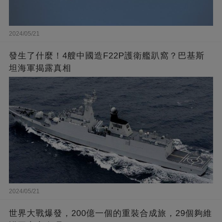
2024/05/21
發生了什麼！4艘中國造F22P護衛艦趴窩？巴基斯
坦海軍揭露真相
2024/05/21
世界大戰爆發，200億一個的重裝合成旅，29個夠維