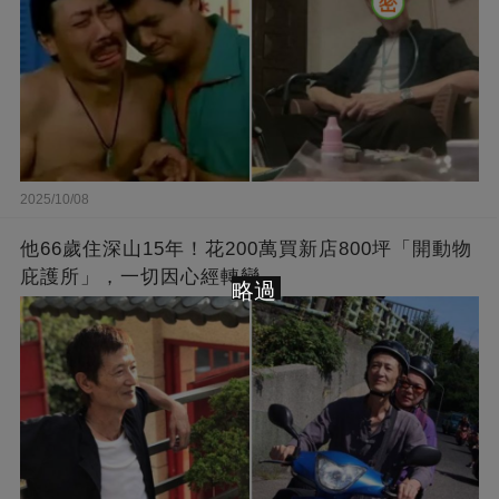
2025/10/08
他66歲住深山15年！花200萬買新店800坪「開動物
庇護所」，一切因心經轉變
略過