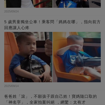
2025/09/24
5 歲男童獨坐公車！乘客問「媽媽在哪」，指向前方
回應讓人心疼
2025/09/14
爸爸姓「滾」，不願孩子跟自己姓！寶媽隨口取的
「神名字」，全家拍案叫絕 ，網驚：太有才