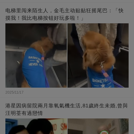
电梯里闯来陌生人，金毛主动贴贴狂摇尾巴：「快
摸我！我比电梯按钮好玩多啦！」
2025/11/17
港星因病留院兩月靠氧氣機生活,81歲終生未婚,曾與
汪明荃有過戀情