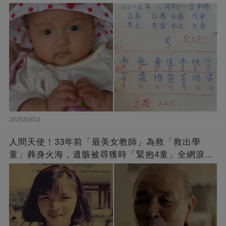
2025/09/14
人間天使！33年前「最美女教師」為救「救出學
童」葬身火海，遺骸被尋獲時「緊抱4童」全網淚
崩：真正的英雄不該被遺忘