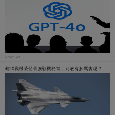
2024/05/21
殲20戰機榮登最強戰機榜首，到底有多厲害呢？