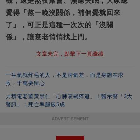
機，還是熬夜聚會、焦慮失眠，大家總
覺得「熬一晚沒關係，補個覺就回來
了」，可正是這種一次次的「沒關
係」，讓衰老悄悄找上門。
文章未完，點擊下一頁繼續
一生氣就炸毛的人，不是脾氣差，而是身體在求
救，千萬要留心
力積電老董黃崇仁「心肺衰竭猝逝」！醫示警「3大
警訊」：死亡率飆破5成
ADVERTISEMENT