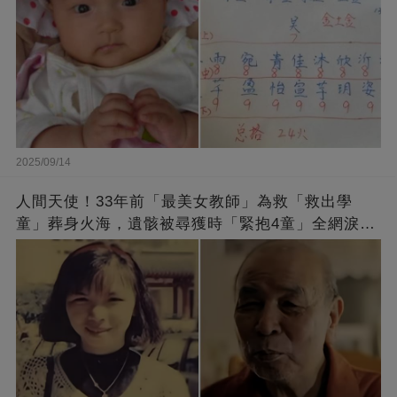
2025/09/14
人間天使！33年前「最美女教師」為救「救出學
童」葬身火海，遺骸被尋獲時「緊抱4童」全網淚
崩：真正的英雄不該被遺忘