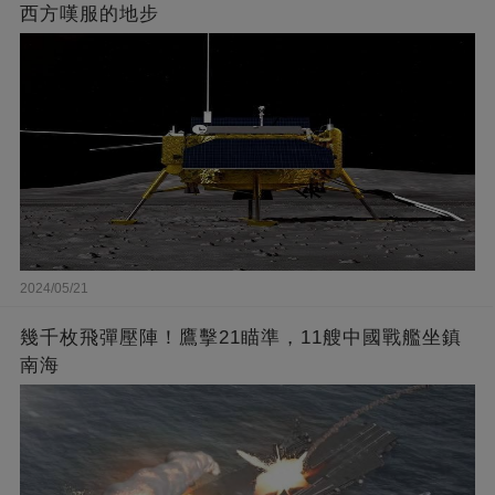
西方嘆服的地步
2024/05/21
幾千枚飛彈壓陣！鷹擊21瞄準，11艘中國戰艦坐鎮
南海