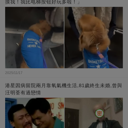
摸我！我比电梯按钮好玩多啦！」
2025/11/17
港星因病留院兩月靠氧氣機生活,81歲終生未婚,曾與
汪明荃有過戀情