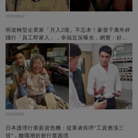
2025/09/12
明道轉型企業家「月入2億」不忘本！豪發千萬年終
踐行「員工即家人」，幸福近況曝光，網贊：好老
闆的福報
2025/09/07
日本護理行業薪資危機：從業者疾呼"工資應漲三
倍"，離職潮折射行業困境