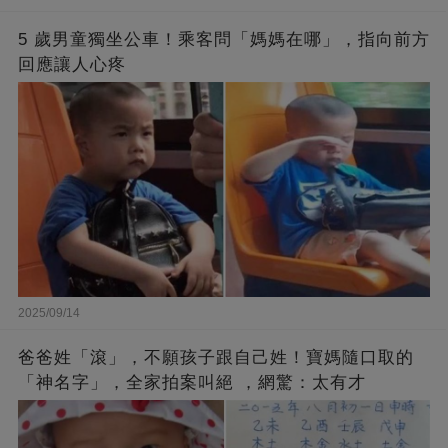
5 歲男童獨坐公車！乘客問「媽媽在哪」，指向前方
回應讓人心疼
2025/09/14
爸爸姓「滾」，不願孩子跟自己姓！寶媽隨口取的
「神名字」，全家拍案叫絕 ，網驚：太有才