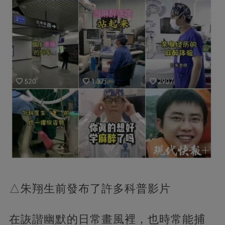
△朱翔生前發布了許多科普影片
在詼諧幽默的日常畫風裡，也時常能捕