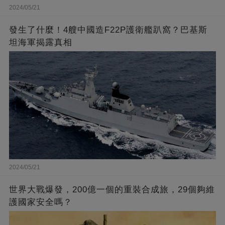
2024/05/21
發生了什麼！4艘中國造F22P護衛艦趴窩？巴基斯
坦海軍揭露真相
2024/05/21
世界大戰爆發，200億一個的重裝合成旅，29個夠維
護國家安全嗎？