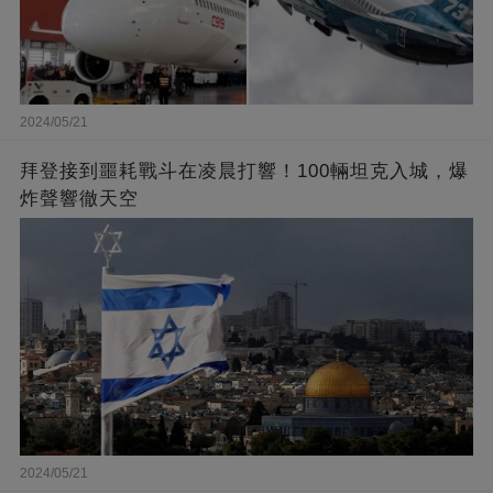
2024/05/21
拜登接到噩耗戰斗在凌晨打響！100輛坦克入城，爆
炸聲響徹天空
2024/05/21