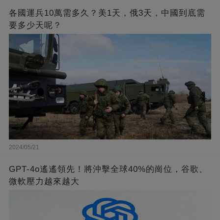
各國運兵10萬需多久？美1天，俄3天，中國到底需
要多少天呢？
2024/05/21
GPT-4o遙遙領先！將沖擊全球40%的崗位，谷歌、
微軟壓力越來越大