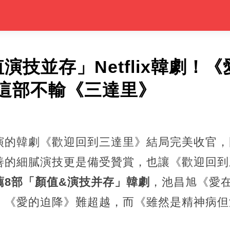
演技並存」Netflix韓劇！
這部不輸《三達里》
演的韓劇《歡迎回到三達里》結局完美收官，
善的細膩演技更是備受贊賞，也讓《歡迎回到
薦8部「顏值&演技并存」韓劇
，池昌旭《愛
，《愛的迫降》難超越，而《雖然是精神病但