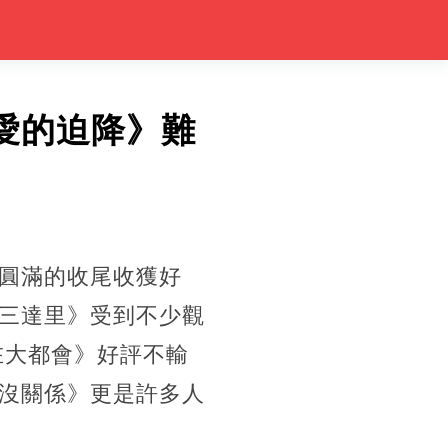
《愛的迫降》難
圓滿的收尾收獲好
三達里》受到不少觀
在大都會》好評不輸
沒關係》更是許多人