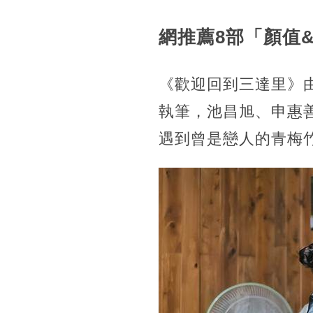
網推薦8部「顏值
《歡迎回到三達里》由
執筆，池昌旭、申惠
遇到曾是戀人的青梅