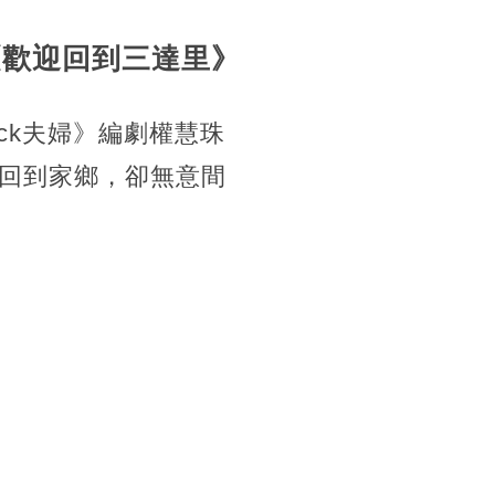
《歡迎回到三達里》
ck夫婦》編劇權慧珠
回到家鄉，卻無意間