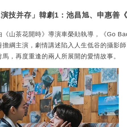
&演技并存」韓劇1：池昌旭、申惠善
《山茶花開時》導演車榮勛執導，《Go Ba
善擔綱主演，劇情講述陷入人生低谷的攝影師
竹馬，再度重逢的兩人所展開的愛情故事。