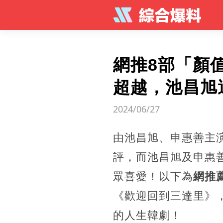
網推8部「顏值
超越，池昌旭
2024/06/27
由池昌旭、申惠善主
評，而池昌旭及申惠
眾喜愛！以下為
網推
《歡迎回到三達里》
的人生韓劇！