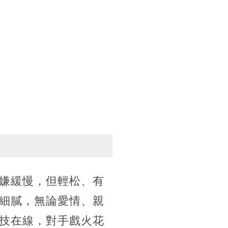
嫌緩慢，但輕松、有
細膩，無論愛情、親
技在線，對手戲火花