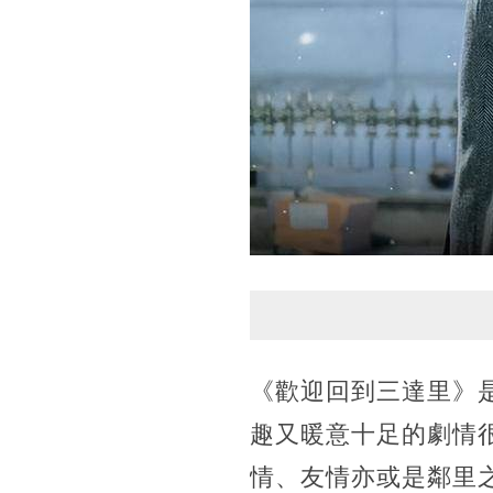
《歡迎回到三達里》
趣又暖意十足的劇情
情、友情亦或是鄰里