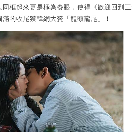
人同框起來更是極為養眼，使得《歡迎回到三
圓滿的收尾獲韓網大贊「龍頭龍尾」！