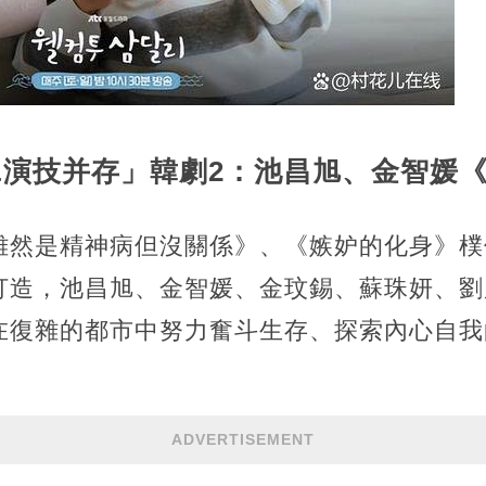
&演技并存」韓劇2：池昌旭、金智媛
雖然是精神病但沒關係》、《嫉妒的化身》樸
打造，池昌旭、金智媛、金玟錫、蘇珠妍、劉
在復雜的都市中努力奮斗生存、探索內心自我
ADVERTISEMENT