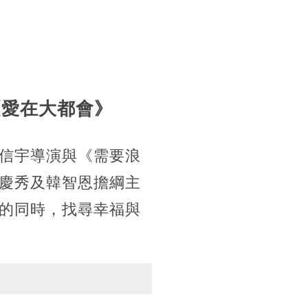
《愛在大都會》
信宇導演與《需要浪
慶秀及韓智恩擔綱主
的同時，找尋幸福與