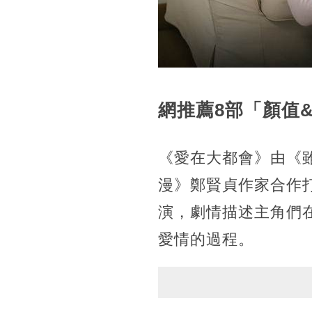
網推薦8部「顏值
《愛在大都會》由《
漫》鄭賢貞作家合作
演，劇情描述主角們
愛情的過程。