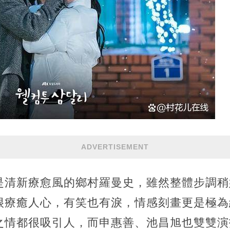
ADVERTISEMENT
是清新療愈風的鄉村羅曼史，雖然整體步調稍
很療癒人心，有笑也有淚，情感刻畫更是極為
之情都很吸引人，而申惠善、池昌旭也雙雙演