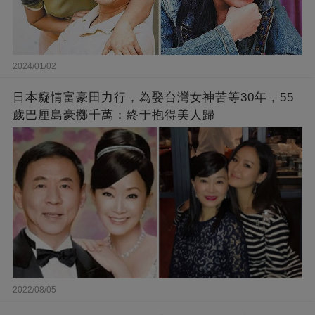
2024/01/02
日本癡情富豪田力行，為娶台灣女神苦等30年，55
歲巴厘島豪擲千萬：終于抱得美人歸
2022/08/05