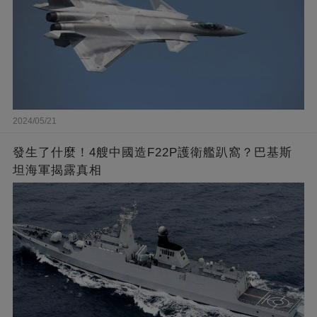
2024/05/21
發生了什麼！4艘中國造F22P護衛艦趴窩？巴基斯
坦海軍揭露真相