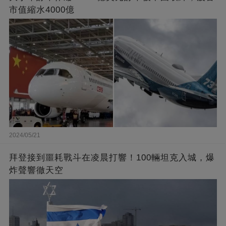
市值縮水4000億
2024/05/21
拜登接到噩耗戰斗在凌晨打響！100輛坦克入城，爆
炸聲響徹天空