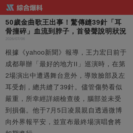
50歲金曲歌王出事！驚傳縫39針「耳
骨撞碎」血流到脖子，首發聲說明狀況
2026/07/06
根據《yahoo新聞》報導，王力宏日前于
成都舉辦「最好的地方II」巡演時，在第
2場演出中遭遇舞台意外，導致臉部及左
耳受創，總共縫了39針。儘管傷勢看似
嚴重，所幸經詳細檢查後，腦部並未受
到損傷。他于7月5日凌晨親自透過微博
向外界報平安，並宣布最終場演唱會將