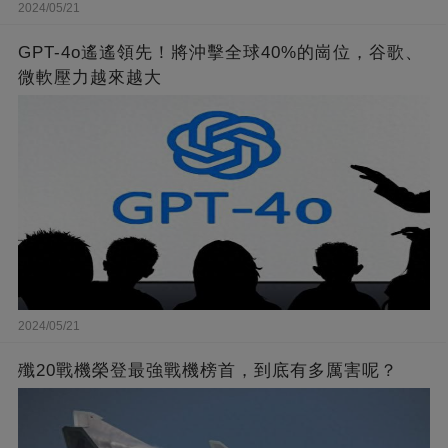
2024/05/21
GPT-4o遙遙領先！將沖擊全球40%的崗位，谷歌、
微軟壓力越來越大
2024/05/21
殲20戰機榮登最強戰機榜首，到底有多厲害呢？