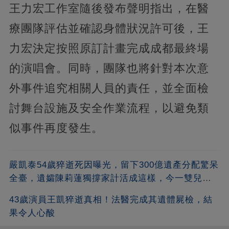
王力宏工作室隨後發布聲明指出，在醫
療團隊評估並確認身體狀況許可後，王
力宏決定按照原訂計畫完成成都最終場
的演唱會。同時，團隊也將針對本次意
外事件追究相關人員的責任，並全面檢
討舞台設施及安全作業流程，以避免類
似事件再度發生。
嚴凱泰54歲猝逝死因曝光，留下300億遺產分配驚呆
全臺，遺孀陳莉蓮獨撐家計活成這樣，今一雙兒女
正面照流出太意外
43歲演員王凱猝逝真相！法醫完成其遺體屍檢，結
果令人心酸