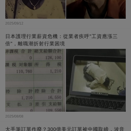
2025/09/12
日本護理行業薪資危機：從業者疾呼"工資應漲三
倍"，離職潮折射行業困境
2025/08/08
大手筆訂單作廢？300億美元訂單被中國取締，波音