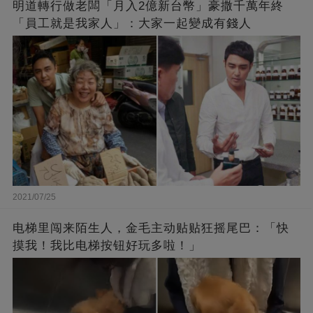
明道轉行做老闆「月入2億新台幣」豪撒千萬年終
「員工就是我家人」：大家一起變成有錢人
2021/07/25
电梯里闯来陌生人，金毛主动贴贴狂摇尾巴：「快
摸我！我比电梯按钮好玩多啦！」