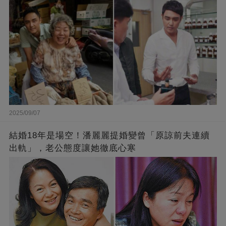
闆的福報
2025/09/07
結婚18年是場空！潘麗麗提婚變曾「原諒前夫連續
出軌」，老公態度讓她徹底心寒