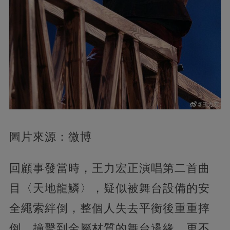
圖片來源：微博
回顧事發當時，王力宏正演唱第二首曲
目〈天地龍鱗〉，疑似被舞台設備的安
全繩索絆倒，整個人失去平衡後重重摔
倒，撞擊到金屬材質的舞台邊緣。更不