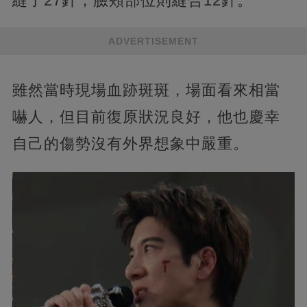
縫了27針，臉頰部位則縫合12針。
ADVERTISEMENT
雖然當時現場血跡斑斑，場面看來相當
嚇人，但目前復原狀況良好，他也慶幸
自己的傷勢沒有外界想象中嚴重。