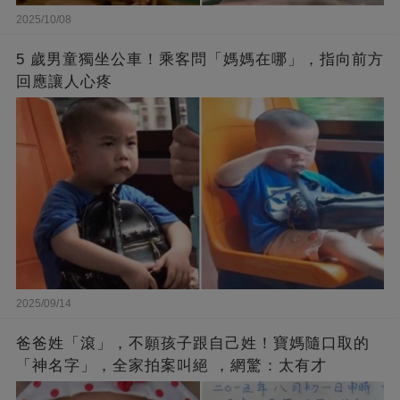
2025/10/08
5 歲男童獨坐公車！乘客問「媽媽在哪」，指向前方
回應讓人心疼
2025/09/14
爸爸姓「滾」，不願孩子跟自己姓！寶媽隨口取的
「神名字」，全家拍案叫絕 ，網驚：太有才