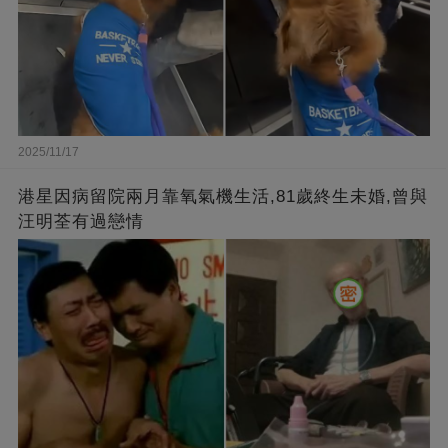
2025/11/17
港星因病留院兩月靠氧氣機生活,81歲終生未婚,曾與
汪明荃有過戀情