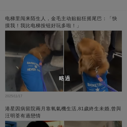
电梯里闯来陌生人，金毛主动贴贴狂摇尾巴：「快
摸我！我比电梯按钮好玩多啦！」
略過
2025/11/17
港星因病留院兩月靠氧氣機生活,81歲終生未婚,曾與
汪明荃有過戀情