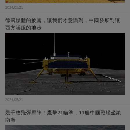
2024/05/21
德國媒體的披露，讓我們才意識到，中國發展到讓
西方嘆服的地步
2024/05/21
幾千枚飛彈壓陣！鷹擊21瞄準，11艘中國戰艦坐鎮
南海