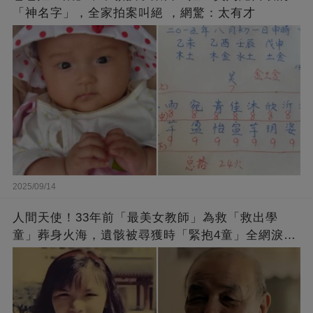
「神名字」，全家拍案叫絕 ，網驚：太有才
2025/09/14
人間天使！33年前「最美女教師」為救「救出學
童」葬身火海，遺骸被尋獲時「緊抱4童」全網淚
崩：真正的英雄不該被遺忘