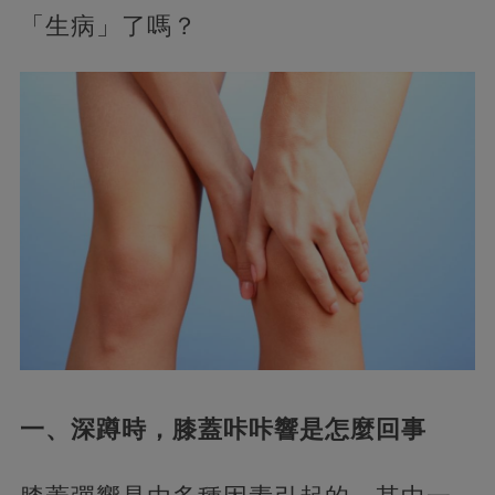
「生病」了嗎？
一、深蹲時，膝蓋咔咔響是怎麼回事