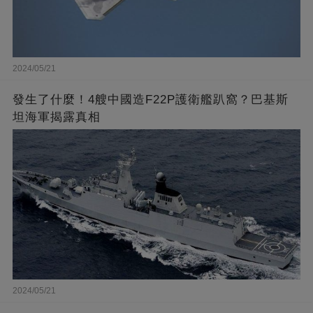
2024/05/21
發生了什麼！4艘中國造F22P護衛艦趴窩？巴基斯
坦海軍揭露真相
2024/05/21