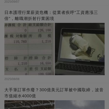
2025/09/07
日本護理行業薪資危機：從業者疾呼"工資應漲三
倍"，離職潮折射行業困境
2025/08/08
大手筆訂單作廢？300億美元訂單被中國取締，波音
市值縮水4000億