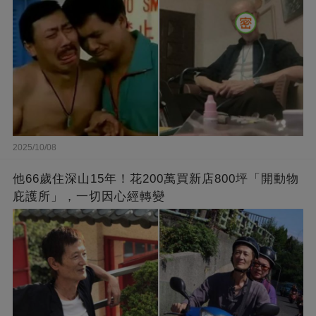
2025/10/08
他66歲住深山15年！花200萬買新店800坪「開動物
庇護所」，一切因心經轉變