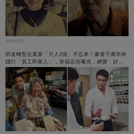
2025/09/12
明道轉型企業家「月入2億」不忘本！豪發千萬年終
踐行「員工即家人」，幸福近況曝光，網贊：好老
闆的福報