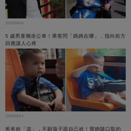
2025/09/24
5 歲男童獨坐公車！乘客問「媽媽在哪」，指向前方
回應讓人心疼
2025/09/14
爸爸姓「滾」，不願孩子跟自己姓！寶媽隨口取的