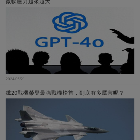
微軟壓力越來越大
2024/05/21
殲20戰機榮登最強戰機榜首，到底有多厲害呢？