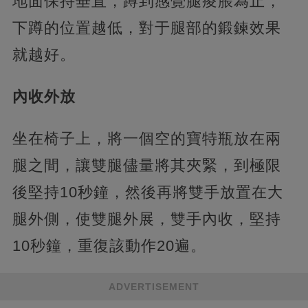
地面保持垂直，蹲到感覺腿痠脹為止，
下蹲的位置越低，對于腿部的鍛鍊效果
就越好。
內收外放
坐在椅子上，將一個空的寶特瓶放在兩
腿之間，讓雙腿儘量將其夾緊，到極限
後堅持10秒鐘，然後再將雙手放置在大
腿外側，使雙腿外展，雙手內收，堅持
10秒鐘，重復該動作20遍。
ADVERTISEMENT