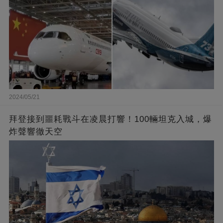
2024/05/21
拜登接到噩耗戰斗在凌晨打響！100輛坦克入城，爆
炸聲響徹天空