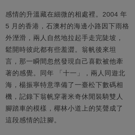
感情的升溫藏在細微的相處裡。2004 年
5 月的香港，石澳村的海邊小路因下雨格
外溼滑，兩人自然地拉起手走完陡坡，
鬆開時彼此都有些羞澀。翁帆後來坦
言，那一瞬間忽然發現自己喜歡被他牽
著的感覺。同年 「十一」，兩人同遊北
海，楊振寧特意準備了一臺松下數碼相
機，記錄下翁帆穿著米奇休閒裝騎雙人
腳踏車的模樣，椰林小道上的笑聲成了
這段感情的註腳。