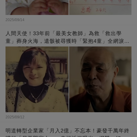
2025/09/14
人間天使！33年前「最美女教師」為救「救出學
童」葬身火海，遺骸被尋獲時「緊抱4童」全網淚
崩：真正的英雄不該被遺忘
2025/09/12
明道轉型企業家「月入2億」不忘本！豪發千萬年終