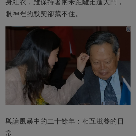
身紅衣，雖保持著兩米距離走進大門，
眼神裡的默契卻藏不住。
輿論風暴中的二十餘年：相互滋養的日
常