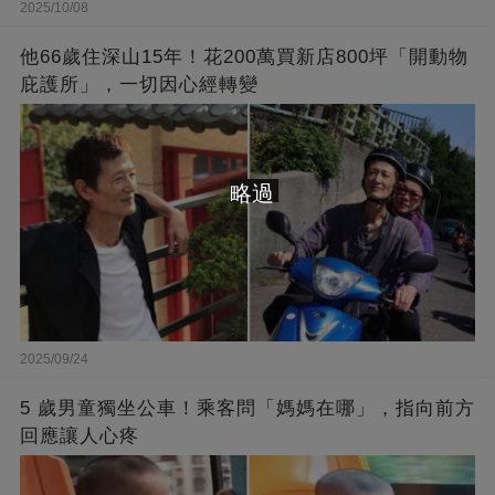
2025/10/08
他66歲住深山15年！花200萬買新店800坪「開動物
庇護所」，一切因心經轉變
略過
2025/09/24
5 歲男童獨坐公車！乘客問「媽媽在哪」，指向前方
回應讓人心疼