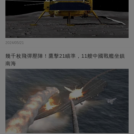
2024/05/21
幾千枚飛彈壓陣！鷹擊21瞄準，11艘中國戰艦坐鎮
南海