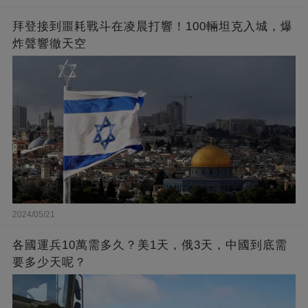
拜登接到噩耗戰斗在凌晨打響！100輛坦克入城，爆
炸聲響徹天空
2024/05/21
各國運兵10萬需多久？美1天，俄3天，中國到底需
要多少天呢？