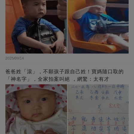
2025/09/14
爸爸姓「滾」，不願孩子跟自己姓！寶媽隨口取的
「神名字」，全家拍案叫絕 ，網驚：太有才