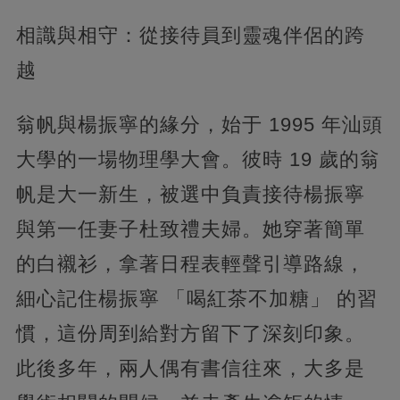
相識與相守：從接待員到靈魂伴侶的跨
越
翁帆與楊振寧的緣分，始于 1995 年汕頭
大學的一場物理學大會。彼時 19 歲的翁
帆是大一新生，被選中負責接待楊振寧
與第一任妻子杜致禮夫婦。她穿著簡單
的白襯衫，拿著日程表輕聲引導路線，
細心記住楊振寧 「喝紅茶不加糖」 的習
慣，這份周到給對方留下了深刻印象。
此後多年，兩人偶有書信往來，大多是