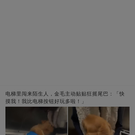
电梯里闯来陌生人，金毛主动贴贴狂摇尾巴：「快
摸我！我比电梯按钮好玩多啦！」