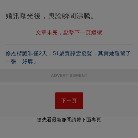
婚訊曝光後，輿論瞬間沸騰。
文章未完，點擊下一頁繼續
修杰楷認罪僅2天，51歲賈靜雯發聲，其實她還留了
一張「好牌」
ADVERTISEMENT
下一頁
搶先看最新趣聞請贊下面專頁