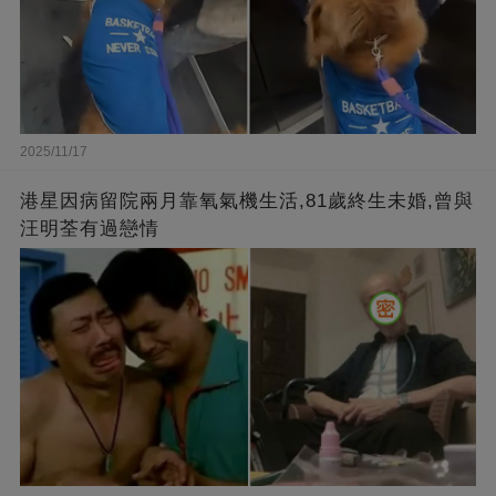
2025/11/17
港星因病留院兩月靠氧氣機生活,81歲終生未婚,曾與
汪明荃有過戀情