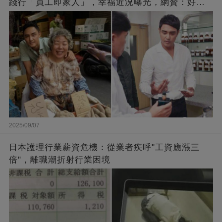
踐行「員工即家人」，幸福近況曝光，網贊：好老
闆的福報
2025/09/07
日本護理行業薪資危機：從業者疾呼"工資應漲三
倍"，離職潮折射行業困境