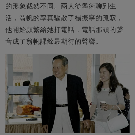
的形象截然不同。兩人從學術聊到生
活，翁帆的率真驅散了楊振寧的孤寂，
他開始頻繁給她打電話，電話那頭的聲
音成了翁帆課餘最期待的聲響。