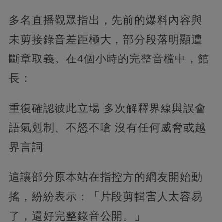
多名直播觀眾指出，先前的爆料內容與
未剪接錄音差距極大，部分段落明顯遭
斷章取義。在4個小時的完整音檔中，館
長：
重復確認彼此立場 多次解釋界線與誤會
語氣剋制、不怒不嗆 沒有任何威脅或越
界言詞
這讓部分原本站在指控方的網友開始動
搖，紛紛表示：「片段剪輯害人太容易
了，還好完整錄音公開。」