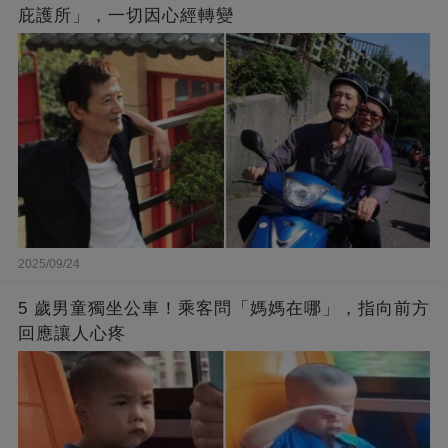
庇護所」，一切因心經轉變
2025/09/24
5 歲男童獨坐公車！乘客問「媽媽在哪」，指向前方
回應讓人心疼