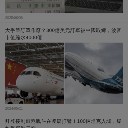
2025/08/08
大手筆訂單作廢？300億美元訂單被中國取締，波音
市值縮水4000億
2024/05/21
拜登接到噩耗戰斗在凌晨打響！100輛坦克入城，爆