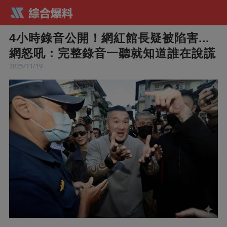
4小時錄音公開！網紅館長疑被陷害...
網怒吼：完整錄音一聽就知道誰在說謊
2025/11/19