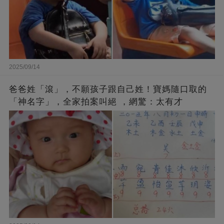
2025/09/14
爸爸姓「滾」，不願孩子跟自己姓！寶媽隨口取的
「神名字」，全家拍案叫絕 ，網驚：太有才