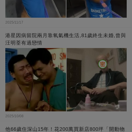
2025/11/17
港星因病留院兩月靠氧氣機生活,81歲終生未婚,曾與
汪明荃有過戀情
2025/10/08
他66歲住深山15年！花200萬買新店800坪「開動物