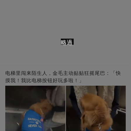
略過
电梯里闯来陌生人，金毛主动贴贴狂摇尾巴：「快
摸我！我比电梯按钮好玩多啦！」