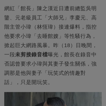
網紅「館長」陳之漢近日遭前總監吳明
鑒、元老級員工「大師兄」李慶元、高
階主管小瑋（林恆瑋）接連爆料，指控
他要求小瑋「去睡館嫂」等性騷行為，
掀起巨大網路風暴。昨（18）日晚間，
一段
未剪接錄音檔
曝光，館長在錄音中
否認曾要求小瑋與其妻子發生關係，強
調那是他與妻子「玩笑式的情趣對
話」，只是開玩笑。