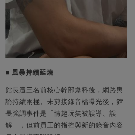
■ 風暴持續延燒
館長遭三名前核心幹部爆料後，網路輿
論持續兩極。未剪接錄音檔曝光後，館
長強調事件是「情趣玩笑被誤導、誤
解」，但前員工的指控與新的錄音內容