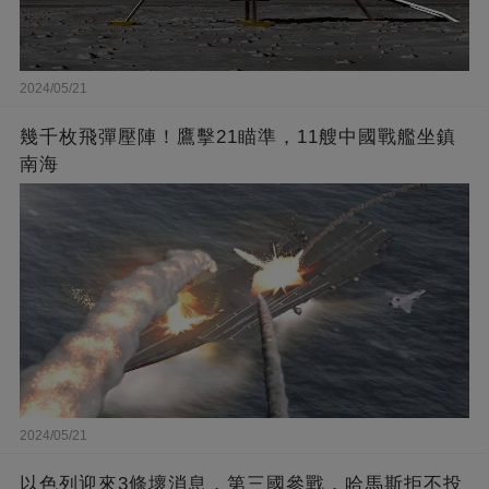
2024/05/21
幾千枚飛彈壓陣！鷹擊21瞄準，11艘中國戰艦坐鎮
南海
2024/05/21
以色列迎來3條壞消息，第三國參戰，哈馬斯拒不投