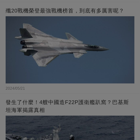
殲20戰機榮登最強戰機榜首，到底有多厲害呢？
2024/05/21
發生了什麼！4艘中國造F22P護衛艦趴窩？巴基斯
坦海軍揭露真相