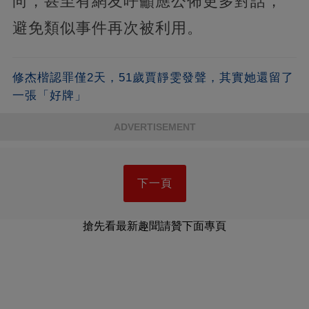
向，甚至有網友呼籲應公佈更多對話，
避免類似事件再次被利用。
修杰楷認罪僅2天，51歲賈靜雯發聲，其實她還留了
一張「好牌」
ADVERTISEMENT
下一頁
搶先看最新趣聞請贊下面專頁