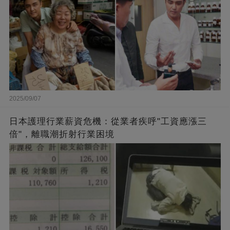
2025/09/07
日本護理行業薪資危機：從業者疾呼"工資應漲三
倍"，離職潮折射行業困境