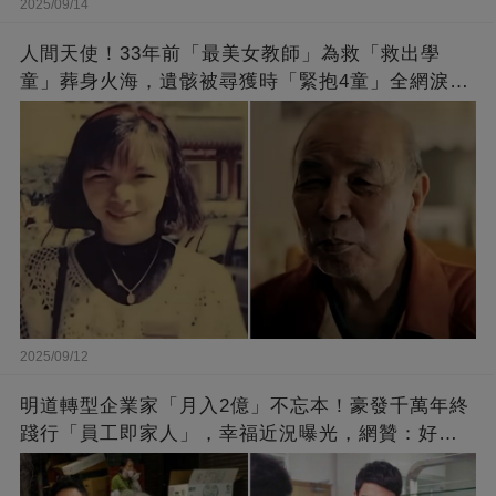
2025/09/14
人間天使！33年前「最美女教師」為救「救出學
童」葬身火海，遺骸被尋獲時「緊抱4童」全網淚
崩：真正的英雄不該被遺忘
2025/09/12
明道轉型企業家「月入2億」不忘本！豪發千萬年終
踐行「員工即家人」，幸福近況曝光，網贊：好老
闆的福報