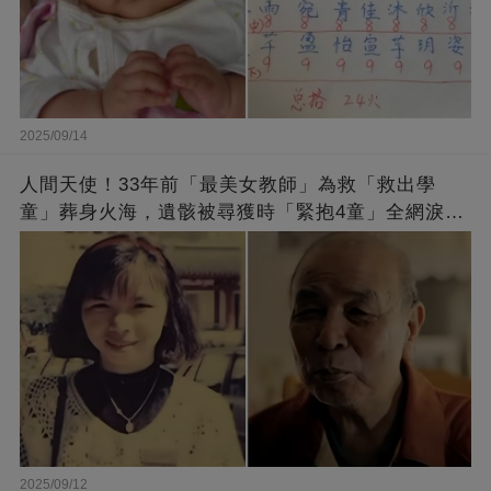
2025/09/14
人間天使！33年前「最美女教師」為救「救出學
童」葬身火海，遺骸被尋獲時「緊抱4童」全網淚
崩：真正的英雄不該被遺忘
2025/09/12