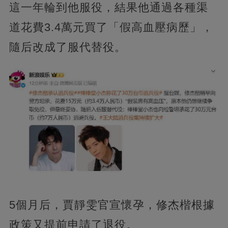
這一年輪到他服役，結果他通過各種渠
道花費3.4萬元買了「假高血壓病歷」，
隨后改成了服代替役。
5個月后，賈靜雯官宣懷孕，修杰楷根據
政策又提前申請了退役。