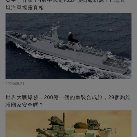
發生了什麼！4艘中國造F22P護衛艦趴窩？巴基斯
坦海軍揭露真相
2024/05/21
世界大戰爆發，200億一個的重裝合成旅，29個夠維
護國家安全嗎？