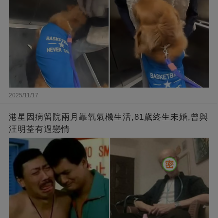
2025/11/17
港星因病留院兩月靠氧氣機生活,81歲終生未婚,曾與
汪明荃有過戀情