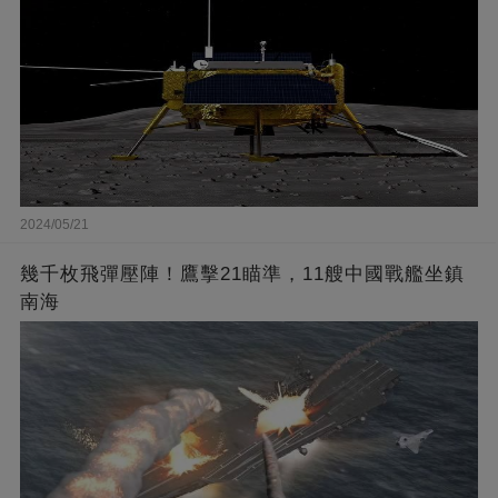
2024/05/21
幾千枚飛彈壓陣！鷹擊21瞄準，11艘中國戰艦坐鎮
南海