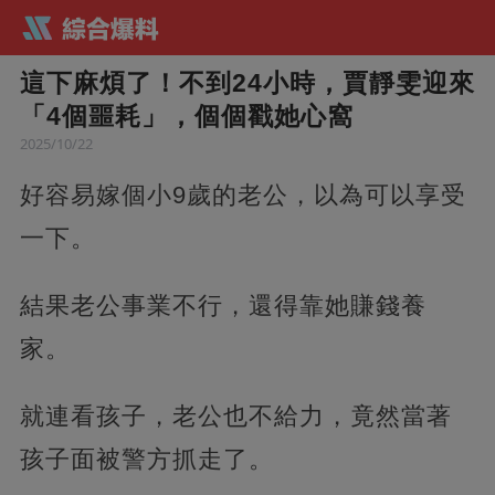
這下麻煩了！不到24小時，賈靜雯迎來
「4個噩耗」，個個戳她心窩
2025/10/22
好容易嫁個小9歲的老公，以為可以享受
一下。
結果老公事業不行，還得靠她賺錢養
家。
就連看孩子，老公也不給力，竟然當著
孩子面被警方抓走了。