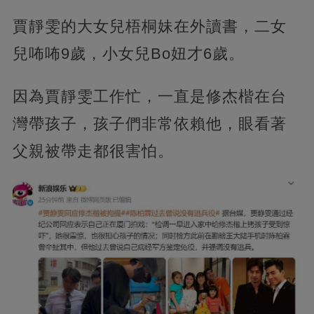
賈靜雯的大女兒梧桐妹在外讀書，二女
兒咘咘9歲，小女兒Bo妞才6歲。
因為賈靜雯工作忙，一直是修杰楷在台
灣帶孩子，孩子們非常依賴他，眼看著
父親被帶走都很害怕。