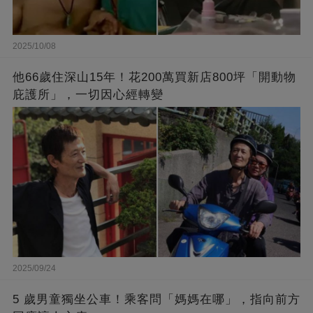
2025/10/08
他66歲住深山15年！花200萬買新店800坪「開動物
庇護所」，一切因心經轉變
2025/09/24
5 歲男童獨坐公車！乘客問「媽媽在哪」，指向前方