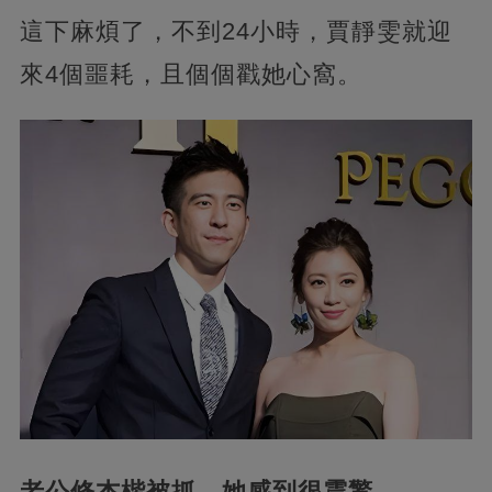
這下麻煩了，不到24小時，賈靜雯就迎
來4個噩耗，且個個戳她心窩。
老公修杰楷被抓，她感到很震驚