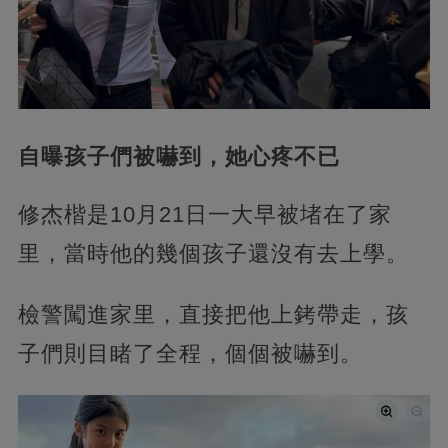
自曝孩子們被嚇到，她心疼不已
修杰楷是10月21日一大早被堵在了家
里，當時他的幾個孩子還沒有去上學。
檢警闖進家里，直接把他上銬帶走，孩
子們則目睹了全程，個個被嚇到。