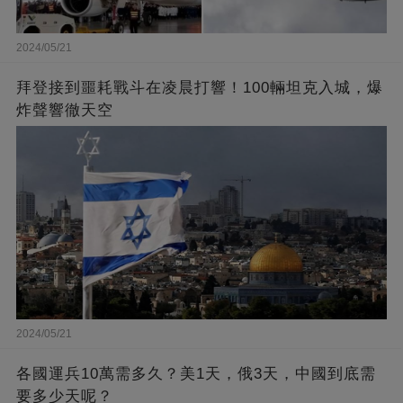
2024/05/21
拜登接到噩耗戰斗在凌晨打響！100輛坦克入城，爆
炸聲響徹天空
2024/05/21
各國運兵10萬需多久？美1天，俄3天，中國到底需
要多少天呢？