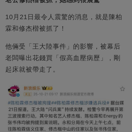
10月21日最令人震驚的消息，就是陳柏
霖和修杰楷被抓了！
他倆受「王大陸事件」的影響，被幕后
老闆曝出花錢買「假高血壓病歷」，剛
起床就被帶走了。