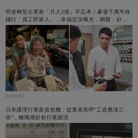
明道轉型企業家「月入2億」不忘本！豪發千萬年終
踐行「員工即家人」，幸福近況曝光，網贊：好老
闆的福報
2025/09/07
日本護理行業薪資危機：從業者疾呼"工資應漲三
倍"，離職潮折射行業困境