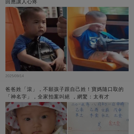
回應讓人心疼
2025/09/14
爸爸姓「滾」，不願孩子跟自己姓！寶媽隨口取的
「神名字」，全家拍案叫絕 ，網驚：太有才