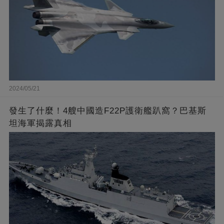
2024/05/21
發生了什麼！4艘中國造F22P護衛艦趴窩？巴基斯
坦海軍揭露真相