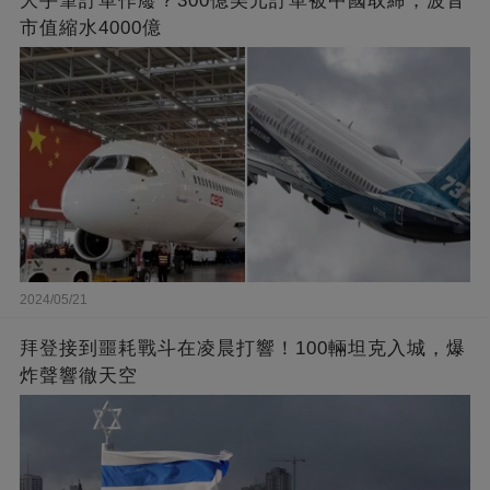
大手筆訂單作廢？300億美元訂單被中國取締，波音
市值縮水4000億
2024/05/21
拜登接到噩耗戰斗在凌晨打響！100輛坦克入城，爆
炸聲響徹天空