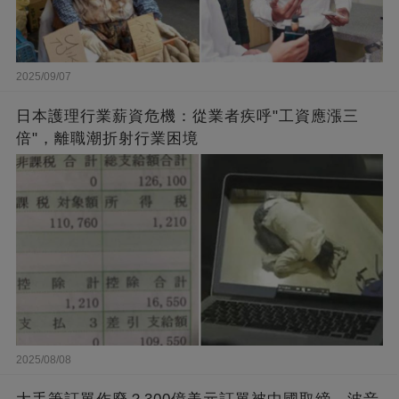
2025/09/07
日本護理行業薪資危機：從業者疾呼"工資應漲三
倍"，離職潮折射行業困境
2025/08/08