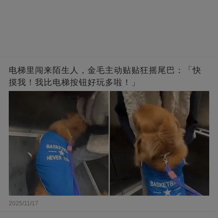
电梯里闯来陌生人，金毛主动贴贴狂摇尾巴：「快
摸我！我比电梯按钮好玩多啦！」
2025/11/17