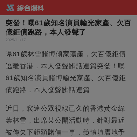
突發！曝61歲知名演員輸光家產、欠百
億鉅債跑路，本人發聲了
2025/11/17
曝61歲林雪賭博傾家蕩產，欠百億鉅債
逃離香港，本人發聲髒話連篇突發！曝
61歲知名演員賭博輸光家產、欠百億鉅
債跑路，本人發聲髒話連篇
近日，睽違公眾視線已久的香港黃金綠
葉林雪，出席某公開活動時，針對最近
被傳欠下鉅額賭債一事，義憤填膺地予