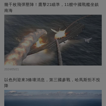
幾千枚飛彈壓陣！鷹擊21瞄準，11艘中國戰艦坐鎮
南海
2024/05/21
以色列迎來3條壞消息，第三國參戰，哈馬斯拒不投
降