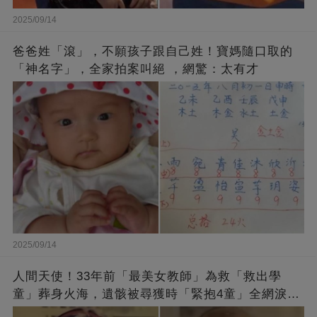
2025/09/14
爸爸姓「滾」，不願孩子跟自己姓！寶媽隨口取的
「神名字」，全家拍案叫絕 ，網驚：太有才
2025/09/14
人間天使！33年前「最美女教師」為救「救出學
童」葬身火海，遺骸被尋獲時「緊抱4童」全網淚
崩：真正的英雄不該被遺忘