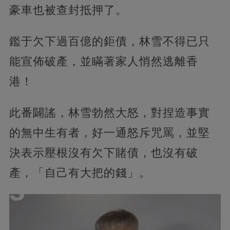
豪車也被查封抵押了。
鑑于欠下過百億的鉅債，林雪不得已只
能宣佈破產，並瞞著家人悄然逃離香
港！
此番闢謠，林雪勃然大怒，對捏造事實
的無中生有者，好一通怒斥咒罵，並堅
決表示壓根沒有欠下賭債，也沒有破
產，「自己有大把的錢」。