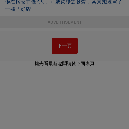
修杰楷認罪僅2天，51歲賈靜雯發聲，其實她還留了
一張「好牌」
ADVERTISEMENT
下一頁
搶先看最新趣聞請贊下面專頁