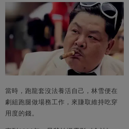
當時，跑龍套沒法養活自己，林雪便在
劇組跑腿做場務工作，來賺取維持吃穿
用度的錢。