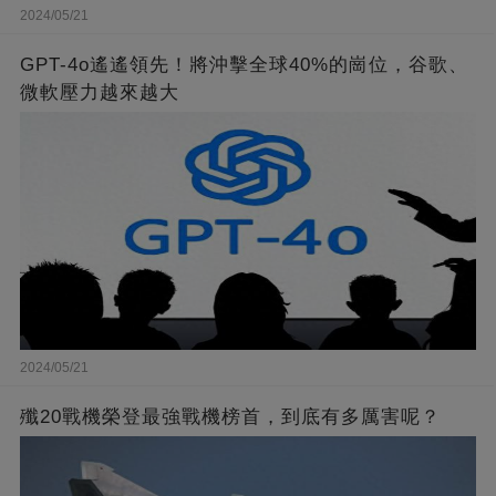
2024/05/21
GPT-4o遙遙領先！將沖擊全球40%的崗位，谷歌、
微軟壓力越來越大
2024/05/21
殲20戰機榮登最強戰機榜首，到底有多厲害呢？