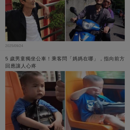
2025/09/24
5 歲男童獨坐公車！乘客問「媽媽在哪」，指向前方
回應讓人心疼