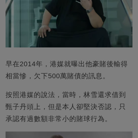
早在2014年，港媒就曝出他豪賭後輸得
相當慘，欠下500萬賭債的訊息。
按照港媒的說法，當時，林雪還求借到
甄子丹頭上，但是本人卻堅決否認，只
承認有過數額非常小的賭球行為。