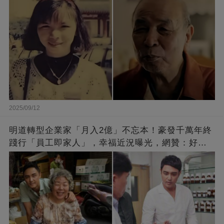
2025/09/12
明道轉型企業家「月入2億」不忘本！豪發千萬年終
踐行「員工即家人」，幸福近況曝光，網贊：好老
闆的福報