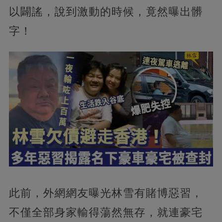
以闢謠，說到激動的時候，竟然曝出髒
字！
此前，外網網友曝光林雪有賭博惡習，
不僅全部身家輸得蕩然無存，就連豪宅