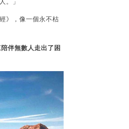
人。」
經》，像一個永不枯
來陪伴無數人走出了困