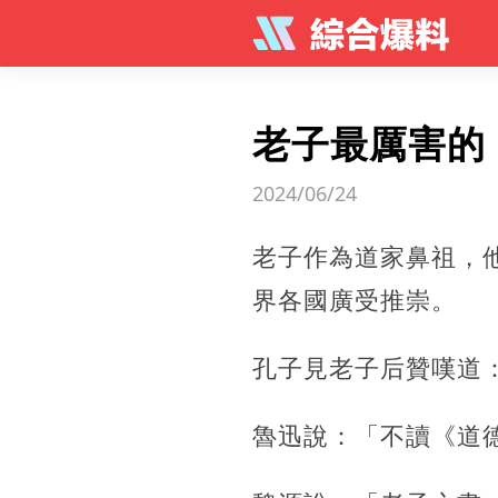
老子最厲害的
2024/06/24
老子作為道家鼻祖，
界各國廣受推崇。
孔子見老子后贊嘆道
魯迅說：「不讀《道