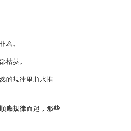
非為。
部枯萎。
然的規律里順水推
順應規律而起，那些