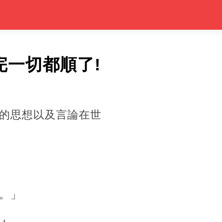
完一切都順了!
的思想以及言論在世
。」