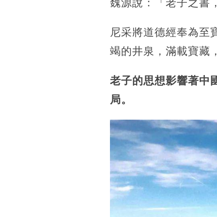
魏源說：「老子之書
尼采將道德經奉為至
竭的井泉，滿載寶藏
老子的思想影響著中國
局。