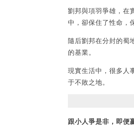
劉邦與項羽爭雄，在
中，卻保住了性命，
隨后劉邦在分封的蜀
的基業。
現實生活中，很多人
于不敗之地。
跟小人爭是非，即便