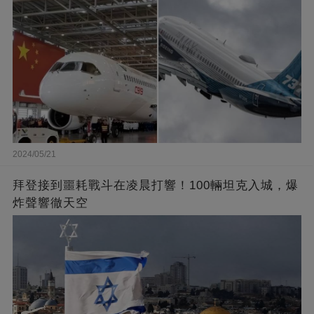
2024/05/21
拜登接到噩耗戰斗在凌晨打響！100輛坦克入城，爆
炸聲響徹天空