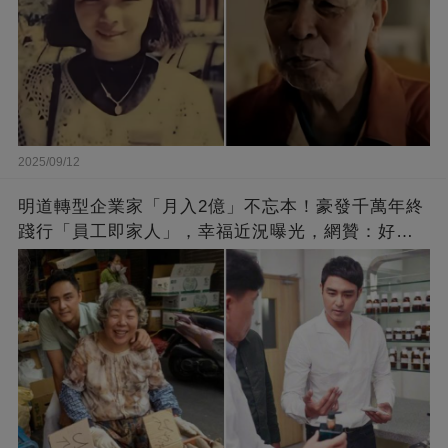
2025/09/12
明道轉型企業家「月入2億」不忘本！豪發千萬年終
踐行「員工即家人」，幸福近況曝光，網贊：好老
闆的福報