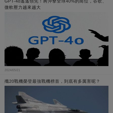
GPT-4o遙遙領先！將沖擊全球40%的崗位，谷歌、
微軟壓力越來越大
2024/05/21
殲20戰機榮登最強戰機榜首，到底有多厲害呢？