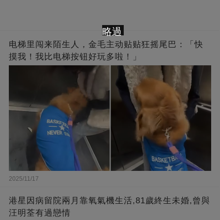
略過
电梯里闯来陌生人，金毛主动贴贴狂摇尾巴：「快
摸我！我比电梯按钮好玩多啦！」
2025/11/17
港星因病留院兩月靠氧氣機生活,81歲終生未婚,曾與
汪明荃有過戀情