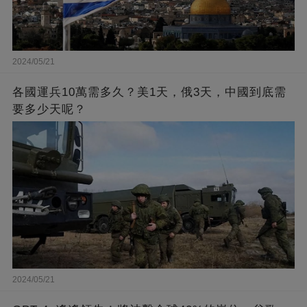
2024/05/21
各國運兵10萬需多久？美1天，俄3天，中國到底需
要多少天呢？
2024/05/21