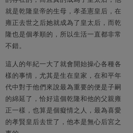
就是乾隆皇帝的生母，孝圣憲皇后，在
雍正去世之后她就成為了皇太后，而乾
隆也是個孝順的，所以生活一直都非常
不錯。
這人的年紀一大了就會開始操心各種各
樣的事情，尤其是生在皇家，在和平年
代中對于他們來說最為重要的便是子嗣
的綿延了，恰好這個乾隆和他的父親雍
正一樣，也算是個癡情之人，最為喜愛
的孝賢皇后去世了，他本是無心后宮之