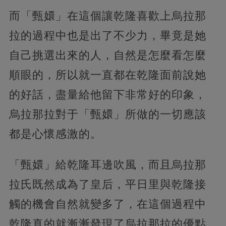
而「甄嬛」在這個讓乾隆喜歡上烏拉那
拉的過程中也是出了不少力，畢竟是她
自己挑選出來的人，自然是怎麼看怎麼
順眼的，所以就一直都在乾隆面前說她
的好話，盡量給他留下非常好的印象，
烏拉那拉對于「甄嬛」所做的一切應該
都是心懷感激的。
「甄嬛」給乾隆耳邊吹風，而且烏拉那
拉氏既然成為了皇后，平日里與乾隆接
觸的機會自然就變多了，在這個過程中
乾隆真的就漸漸發現了烏拉那拉的優點