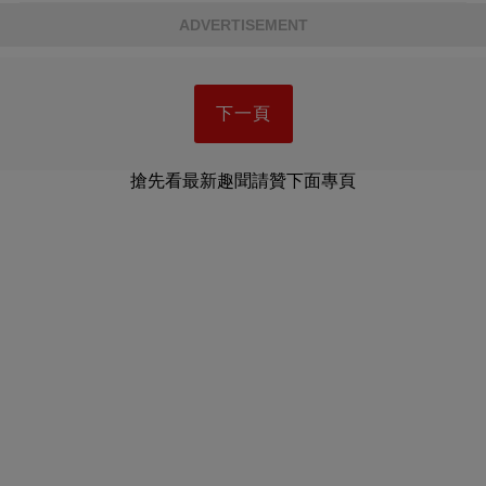
ADVERTISEMENT
下一頁
搶先看最新趣聞請贊下面專頁