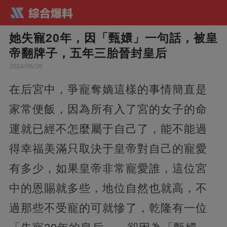
她失寵20年，因「甄嬛」一句話，被皇
帝翻牌子，五年三胎晉封皇后
2024/06/26
在后宮中，爭寵奪嫡這樣的事情簡直是
家常便飯，因為所有入了宮的女子的命
運就已經不怎麼屬于自己了，能不能過
得幸福美滿只取決于皇帝對自己的寵愛
有多少，如果皇帝非常寵愛誰，這位宮
中的恩賜就多些，地位自然也就高，不
過那些不受寵的可就慘了，乾隆有一位