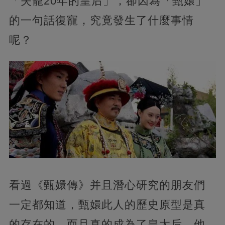
「失寵20年的皇后」，卻因為「甄嬛」
的一句話復寵，究竟發生了什麼事情
呢？
看過《甄嬛傳》并且潛心研究的朋友們
一定都知道，甄嬛此人的歷史原型是真
的存在的，而且真的成為了皇太后，他