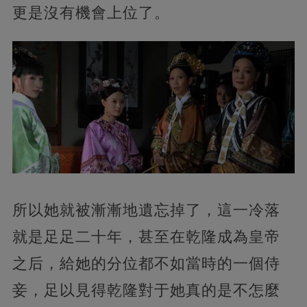
更是沒有機會上位了。
所以她就被漸漸地遺忘掉了，這一冷落
就是足足二十年，甚至在乾隆成為皇帝
之后，給她的分位都不如當時的一個侍
妾，足以見得乾隆對于她真的是不怎麼