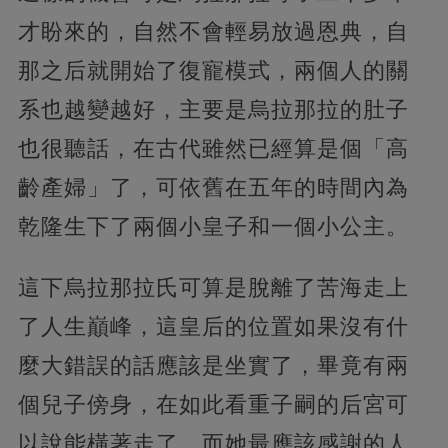
才盼來的，自然不會輕易放過恩典，自
那之后就開始了復寵模式，兩個人的關
系也越變越好，主要是烏拉那拉的肚子
也很聽話，在古代雖然已經算是個「高
齡產婦」了，可依舊在五年的時間內為
乾隆生下了兩個小皇子和一個小公主。
這下烏拉那拉氏可算是脫離了苦海走上
了人生巔峰，這皇后的位置如果沒有什
麼大錯誤的話應該是坐實了，畢竟有兩
個兒子傍身，在如此看重子嗣的后宮可
以說能橫著走了，而她最應該感謝的人