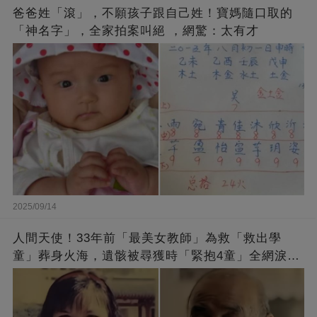
爸爸姓「滾」，不願孩子跟自己姓！寶媽隨口取的
「神名字」，全家拍案叫絕 ，網驚：太有才
2025/09/14
人間天使！33年前「最美女教師」為救「救出學
童」葬身火海，遺骸被尋獲時「緊抱4童」全網淚
崩：真正的英雄不該被遺忘