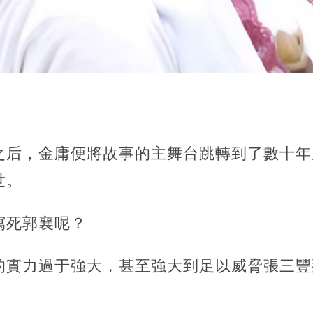
之后，金庸便將故事的主舞台跳轉到了數十年
世。
寫死郭襄呢？
的實力過于強大，甚至強大到足以威脅張三豐