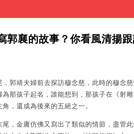
寫郭襄的故事？你看風清揚跟
尾，郭靖夫婦前去探訪穆念慈，此時的穆念慈
婦為那孩子起名，誰能想到，那孩子在《射雕
主角，還成為後來的五絕之一。
末尾，金庸仿佛又寫出了類似的情節，盡管此