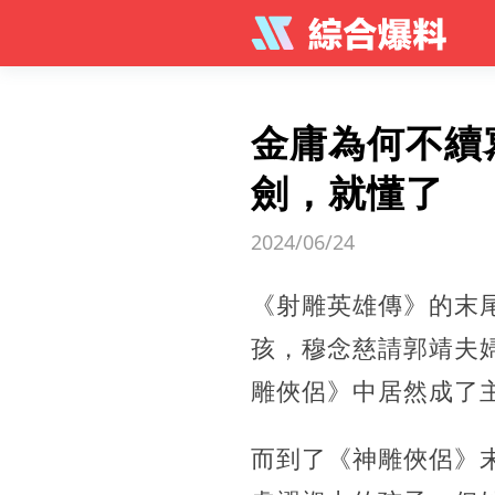
金庸為何不續
劍，就懂了
2024/06/24
《射雕英雄傳》的末
孩，穆念慈請郭靖夫
雕俠侶》中居然成了
而到了《神雕俠侶》