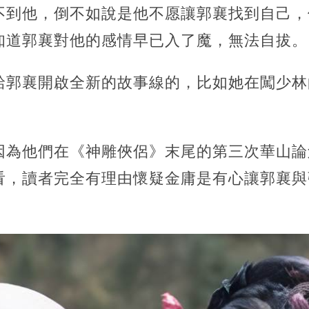
不到他，倒不如說是他不愿讓郭襄找到自己，
知道郭襄對他的感情早已入了魔，無法自拔。
給郭襄開啟全新的故事線的，比如她在闖少林
。
因為他們在《神雕俠侶》末尾的第三次華山論
看，讀者完全有理由懷疑金庸是有心讓郭襄與