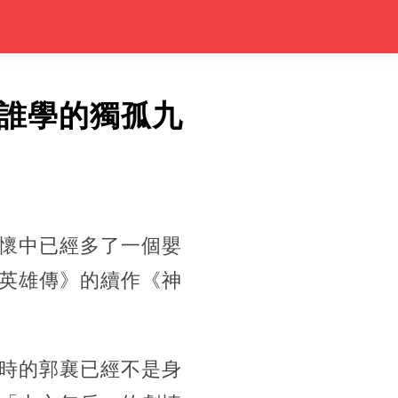
誰學的獨孤九
懷中已經多了一個嬰
英雄傳》的續作《神
時的郭襄已經不是身