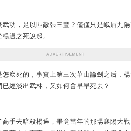
麼武功，足以匹敵張三豐？僅僅只是峨眉九陽
從楊過之死說起。
ADVERTISEMENT
是怎麼死的，事實上第三次華山論劍之后，楊
們已經淡出武林，又如何會早早死去？
了高手去暗殺楊過，畢竟當年的那場襄陽大戰