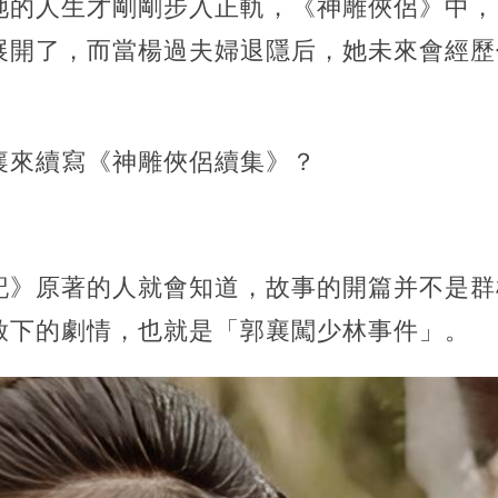
她的人生才剛剛步入正軌，《神雕俠侶》中，
展開了，而當楊過夫婦退隱后，她未來會經歷
襄來續寫《神雕俠侶續集》？
記》原著的人就會知道，故事的開篇并不是群
啟下的劇情，也就是「郭襄闖少林事件」。