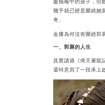
處襁褓中的孩子，但
幾乎就已經是圍繞她
奇。
金庸為何沒有圍繞郭
一、郭襄的人生
其實讀過《倚天屠龍
還特意寫了一段承上