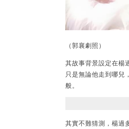
（郭襄劇照）
其故事背景設定在楊
只是無論他走到哪兒
般。
其實不難猜測，楊過