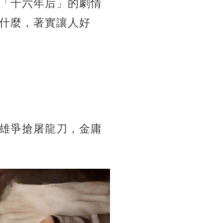
「十六年后」的劇情
什麼，著實讓人好
雄爭搶屠龍刀，金庸