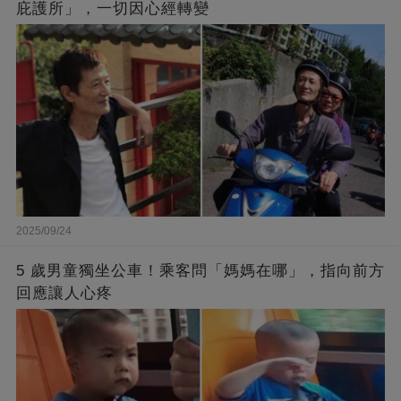
庇護所」，一切因心經轉變
2025/09/24
5 歲男童獨坐公車！乘客問「媽媽在哪」，指向前方
回應讓人心疼