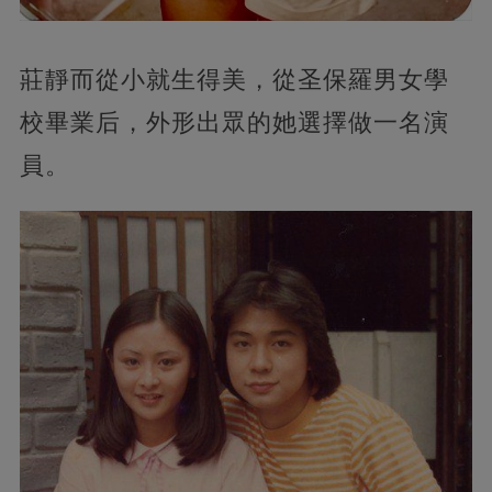
莊靜而從小就生得美，從圣保羅男女學
校畢業后，外形出眾的她選擇做一名演
員。