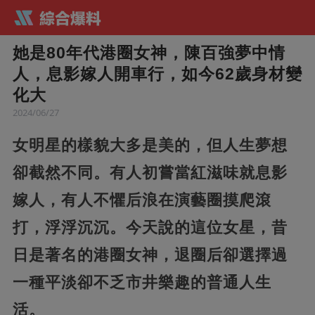
她是80年代港圈女神，陳百強夢中情
人，息影嫁人開車行，如今62歲身材變
化大
2024/06/27
女明星的樣貌大多是美的，但人生夢想
卻截然不同。有人初嘗當紅滋味就息影
嫁人，有人不懼后浪在演藝圈摸爬滾
打，浮浮沉沉。今天說的這位女星，昔
日是著名的港圈女神，退圈后卻選擇過
一種平淡卻不乏市井樂趣的普通人生
活。