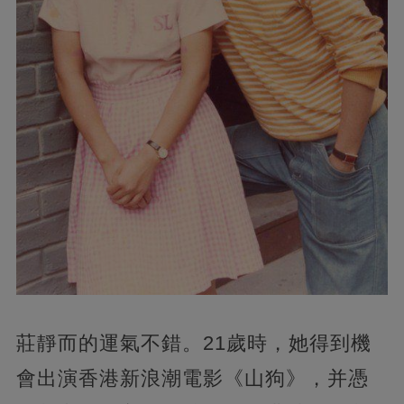
莊靜而的運氣不錯。21歲時，她得到機
會出演香港新浪潮電影《山狗》，并憑