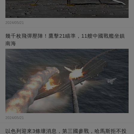
2024/05/21
幾千枚飛彈壓陣！鷹擊21瞄準，11艘中國戰艦坐鎮
南海
2024/05/21
以色列迎來3條壞消息，第三國參戰，哈馬斯拒不投