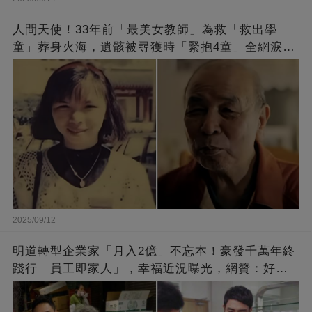
人間天使！33年前「最美女教師」為救「救出學
童」葬身火海，遺骸被尋獲時「緊抱4童」全網淚
崩：真正的英雄不該被遺忘
2025/09/12
明道轉型企業家「月入2億」不忘本！豪發千萬年終
踐行「員工即家人」，幸福近況曝光，網贊：好老
闆的福報