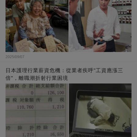
2025/09/07
日本護理行業薪資危機：從業者疾呼"工資應漲三
倍"，離職潮折射行業困境