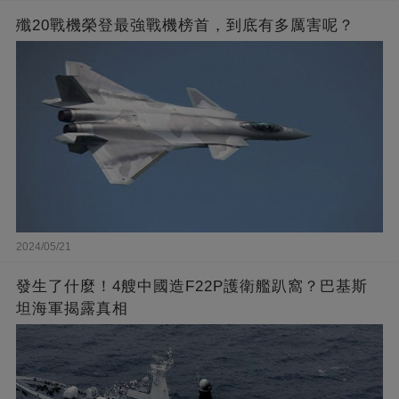
殲20戰機榮登最強戰機榜首，到底有多厲害呢？
2024/05/21
發生了什麼！4艘中國造F22P護衛艦趴窩？巴基斯
坦海軍揭露真相