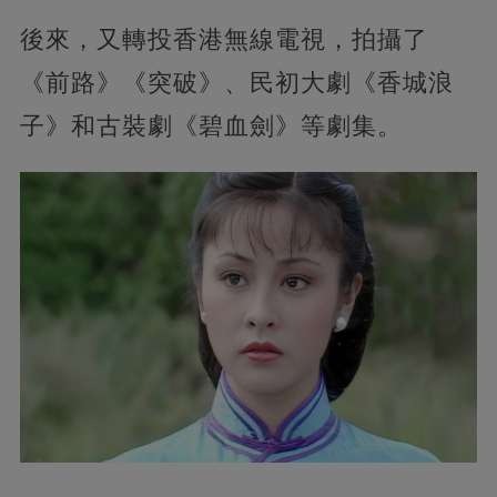
後來，又轉投香港無線電視，拍攝了
《前路》《突破》、民初大劇《香城浪
子》和古裝劇《碧血劍》等劇集。