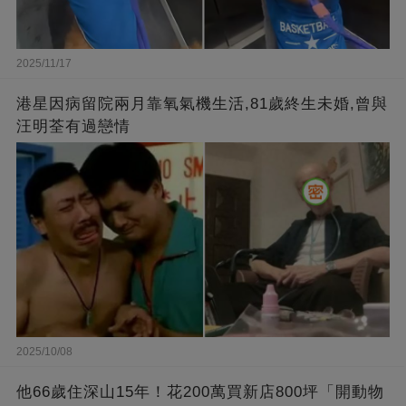
2025/11/17
港星因病留院兩月靠氧氣機生活,81歲終生未婚,曾與
汪明荃有過戀情
2025/10/08
他66歲住深山15年！花200萬買新店800坪「開動物