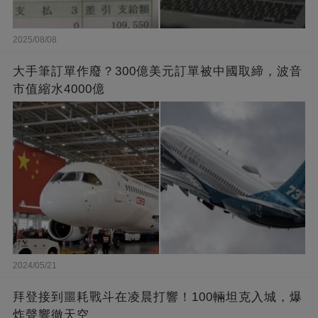
2025/08/08
大手筆訂單作廢？300億美元訂單被中國取締，波音
市值縮水4000億
2024/05/21
拜登接到噩耗戰斗在凌晨打響！100輛坦克入城，爆
炸聲響徹天空