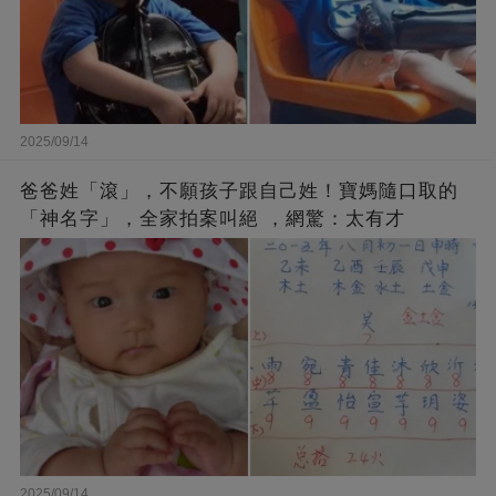
2025/09/14
爸爸姓「滾」，不願孩子跟自己姓！寶媽隨口取的
「神名字」，全家拍案叫絕 ，網驚：太有才
2025/09/14