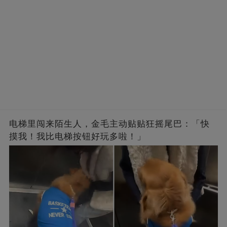
电梯里闯来陌生人，金毛主动贴贴狂摇尾巴：「快
摸我！我比电梯按钮好玩多啦！」