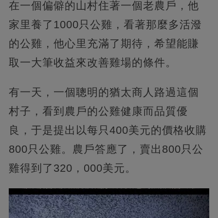
在一個偏僻的山村住著一個老農戶，他
家里養了1000只公雞，看著那麼多活潑
的公雞，他心里充滿了期待，希望能賺
取一大筆收益來改善雞場的條件。
有一天，一個聰明的猶太商人路過這個
村子，看到農戶的公雞健康而品質優
良，于是提出以每只400美元的價格收購
800只公雞。農戶答應了，賣出800只公
雞得到了320，000美元。