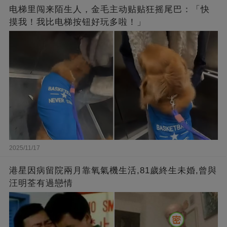
电梯里闯来陌生人，金毛主动贴贴狂摇尾巴：「快
摸我！我比电梯按钮好玩多啦！」
2025/11/17
港星因病留院兩月靠氧氣機生活,81歲終生未婚,曾與
汪明荃有過戀情