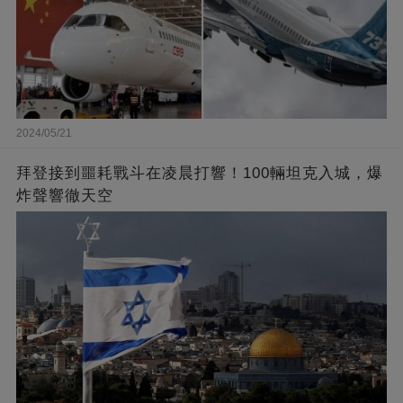
2024/05/21
拜登接到噩耗戰斗在凌晨打響！100輛坦克入城，爆
炸聲響徹天空