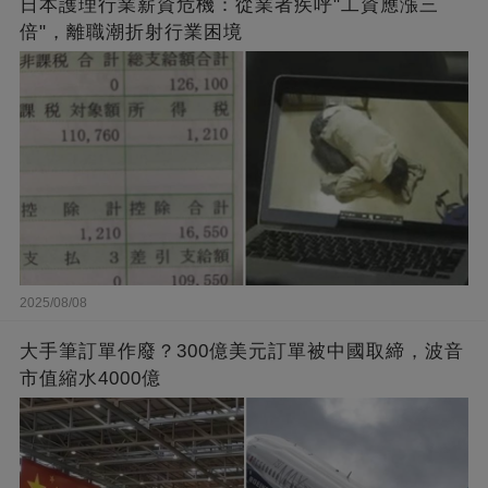
日本護理行業薪資危機：從業者疾呼"工資應漲三
倍"，離職潮折射行業困境
2025/08/08
大手筆訂單作廢？300億美元訂單被中國取締，波音
市值縮水4000億