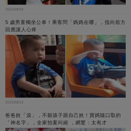
2025/09/24
5 歲男童獨坐公車！乘客問「媽媽在哪」，指向前方
回應讓人心疼
2025/09/14
爸爸姓「滾」，不願孩子跟自己姓！寶媽隨口取的
「神名字」，全家拍案叫絕 ，網驚：太有才