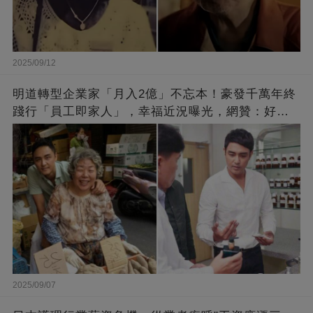
2025/09/12
明道轉型企業家「月入2億」不忘本！豪發千萬年終
踐行「員工即家人」，幸福近況曝光，網贊：好老
闆的福報
2025/09/07