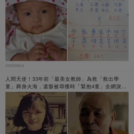
2025/09/14
人間天使！33年前「最美女教師」為救「救出學
童」葬身火海，遺骸被尋獲時「緊抱4童」全網淚
崩：真正的英雄不該被遺忘