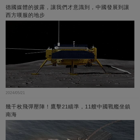
德國媒體的披露，讓我們才意識到，中國發展到讓
西方嘆服的地步
2024/05/21
幾千枚飛彈壓陣！鷹擊21瞄準，11艘中國戰艦坐鎮
南海