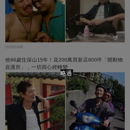
2025/10/08
他66歲住深山15年！花200萬買新店800坪「開動物
庇護所」，一切因心經轉變
略過