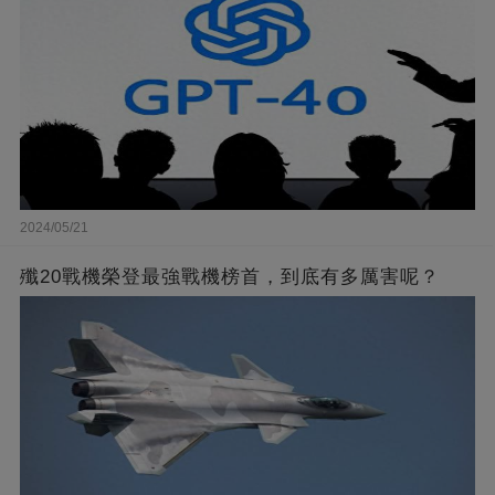
2024/05/21
殲20戰機榮登最強戰機榜首，到底有多厲害呢？