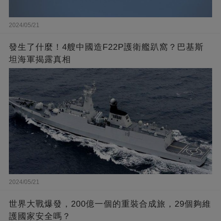
2024/05/21
發生了什麼！4艘中國造F22P護衛艦趴窩？巴基斯
坦海軍揭露真相
2024/05/21
世界大戰爆發，200億一個的重裝合成旅，29個夠維
護國家安全嗎？