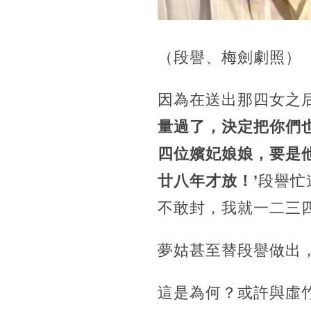
（段譽、梅劍劇照）
因為在送出那四女之
量過了，決定把你們
四位嬪妃娘娘，要是
廿八年才放！’
段譽忙
不敢封，我就一二三
夢姑甚至替段譽做出
這是為何？或許與虛