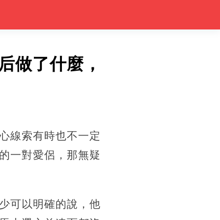
后做了什麼，
心線索有時也不一定
的一對愛侶，那無疑
少可以明確的說，他