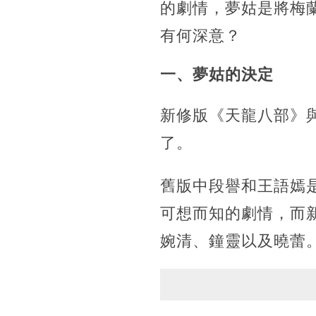
的劇情，夢姑是將梅
有何深意？
一、夢姑的決定
新修版《天龍八部》
了。
舊版中段譽和王語嫣
可想而知的劇情，而
婉清、鐘靈以及曉蕾