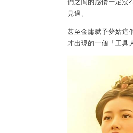
們之間的感情一定沒
見過。
甚至金庸賦予夢姑這
才出現的一個「工具