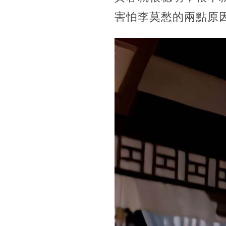
害怕李莫愁的兩點原