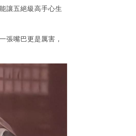
能讓五絕級高手心生
一張嘴巴更是厲害，