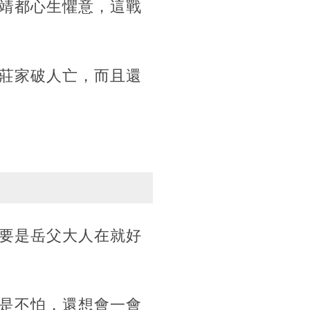
靖都心生懼意，這戰
莊家破人亡，而且還
要是岳父大人在就好
是不怕，還想會一會