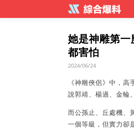
她是神雕第一
都害怕
2024/06/24
《神雕俠侶》中，高
說郭靖、楊過、金輪
而公孫止、丘處機、
一個等級，但實力卻