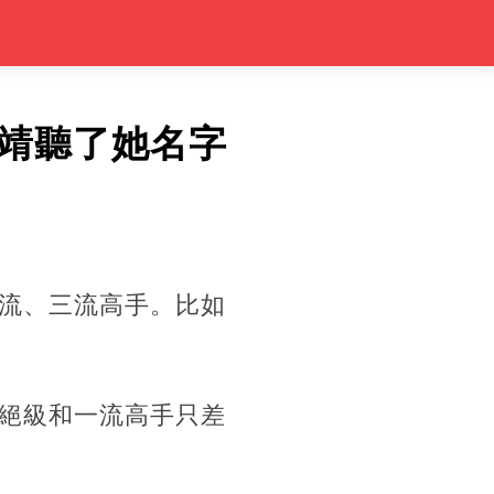
靖聽了她名字
流、三流高手。比如
絕級和一流高手只差