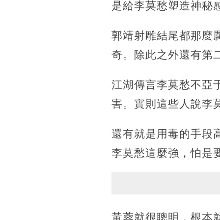
是給李莫愁塑造神秘
郭靖射雕結尾都那麼
奇。除此之外還有第
江湖傳言李莫愁不亞
害。實則這些人說李
還有就是用毒的手段
李莫愁這麼強，怕是
黃蓉就很聰明，根本