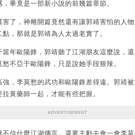
感，畢竟是一部新小說的前幾篇章節。
厲害了，神雕開篇竟然還有讓郭靖害怕的人物
二點，那就是郭靖為人太過老實了。
于當年歐陽鋒，郭靖聽了江湖朋友這麼說，還
莫愁不亞于歐陽鋒，只是說她手段狠辣。
高強，李莫愁的武功和歐陽鋒差得遠。郭靖被
要拉黃藥師一起，才能有些把握。
ADVERTISEMENT
就不信什麼江湖傳言，還要主動去會一會李莫