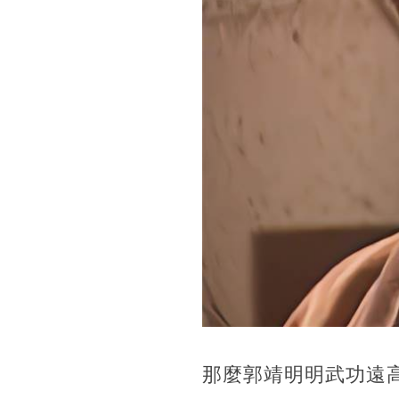
那麼郭靖明明武功遠