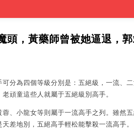
魔頭，黃藥師曾被她逼退，郭
手可分為四個等級分別是：五絕級，一流、二
、老頑童這些人就屬于五絕級別高手。
黃蓉、小龍女等則屬于一流高手之列。雖然五
是天差地別，五絕高手輕松能擊殺一流高手。