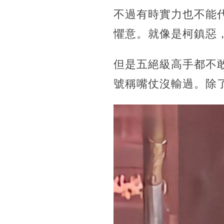
不過有時實力也不能
懼意。就像是柯鎮惡
但是五絕級高手都不
號稱嘴仗沒輸過。除