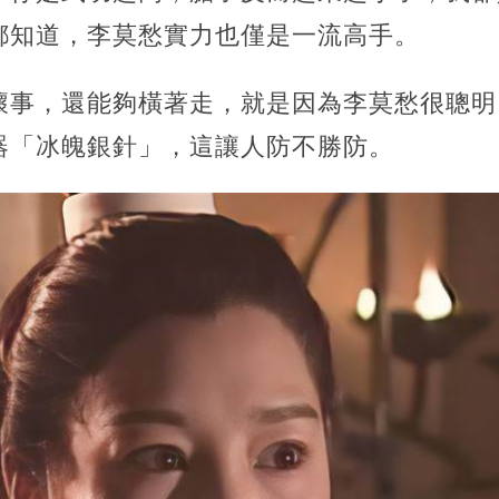
都知道，李莫愁實力也僅是一流高手。
壞事，還能夠橫著走，就是因為李莫愁很聰明
器「冰魄銀針」，這讓人防不勝防。