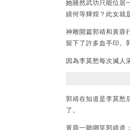
她雖然武功只能位居
績何等輝煌？此女就
神雕開篇郭靖和黃蓉
留下了許多血手印。
因為李莫愁每次滅人
郭靖在知道是李莫愁
了。
黃蓉一聽嘲笑郭靖道