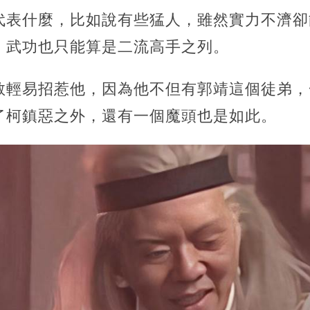
代表什麼，比如說有些猛人，雖然實力不濟卻
，武功也只能算是二流高手之列。
敢輕易招惹他，因為他不但有郭靖這個徒弟，
了柯鎮惡之外，還有一個魔頭也是如此。