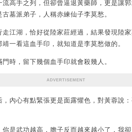
一流高手之列，但卻曾逼退黃藥師，更是讓郭
是古墓派弟子，人稱赤練仙子李莫愁。
行走江湖，恰好從陸家莊經過，結果發現陸家
郭靖一看這血手印，就知道是李莫愁做的。
滿門時，留下幾個血手印就會殺幾人。
ADVERTISEMENT
后，內心有點緊張更是面露懼色，對黃蓉說：
：你是武功越高，膽子反而越來越小了，我卻