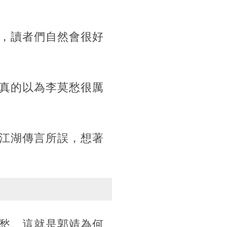
，讀者們自然會很好
真的以為李莫愁很厲
江湖傳言所誤，想著
愁。這就是郭靖為何