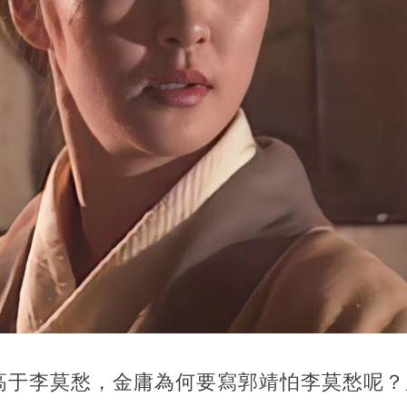
高于李莫愁，金庸為何要寫郭靖怕李莫愁呢？