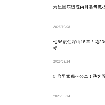
港星因病留院兩月靠氧氣機
2025/10/08
他66歲住深山15年！花2
變
2025/09/24
5 歲男童獨坐公車！乘客
2025/09/14