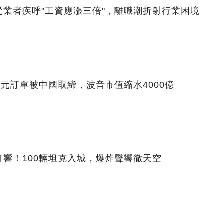
業者疾呼"工資應漲三倍"，離職潮折射行業困境
美元訂單被中國取締，波音市值縮水4000億
響！100輛坦克入城，爆炸聲響徹天空