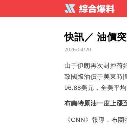
快訊／ 油價
2026/04/20
由于伊朗再次封控荷姆茲
致國際油價于美東時間1
96.88美元，全美平
布蘭特原油一度上漲至9
《CNN》報導，布蘭