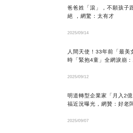
爸爸姓「滾」，不願孩子
絕 ，網驚：太有才
2025/09/14
人間天使！33年前「最
時「緊抱4童」全網淚崩
2025/09/12
明道轉型企業家「月入2
福近況曝光，網贊：好老
2025/09/07