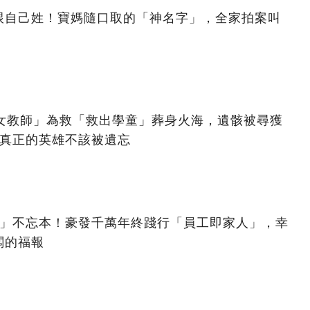
跟自己姓！寶媽隨口取的「神名字」，全家拍案叫
美女教師」為救「救出學童」葬身火海，遺骸被尋獲
：真正的英雄不該被遺忘
億」不忘本！豪發千萬年終踐行「員工即家人」，幸
闆的福報