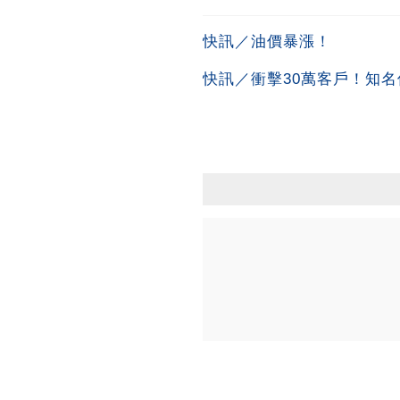
快訊／油價暴漲！
快訊／衝擊30萬客戶！知