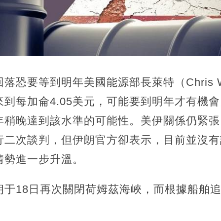
恐要等到明年美國能源部長萊特（Chris W
到每加侖4.05美元，可能要到明年才有機
年稍晚達到該水準的可能性。美伊關係仍緊張
行二次談判，但伊朗官方卻表示，目前並沒有
情勢進一步升溫。
于18日再次關閉荷姆茲海峽，而根據船舶追