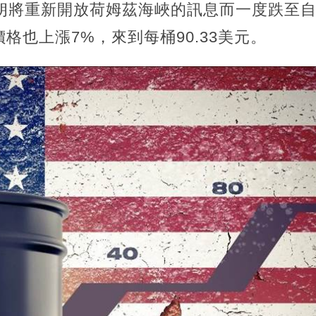
朗將重新開放荷姆茲海峽的訊息而一度跌至自
格也上漲7%，來到每桶90.33美元。