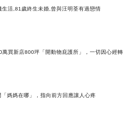
生活,81歲終生未婚,曾與汪明荃有過戀情
00萬買新店800坪「開動物庇護所」，一切因心經轉
問「媽媽在哪」，指向前方回應讓人心疼