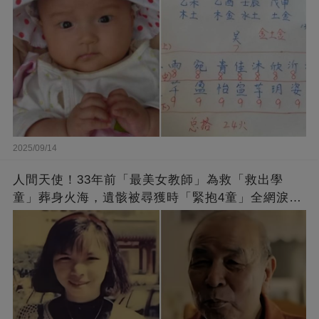
2025/09/14
人間天使！33年前「最美女教師」為救「救出學
童」葬身火海，遺骸被尋獲時「緊抱4童」全網淚
崩：真正的英雄不該被遺忘