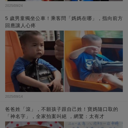
2025/09/24
5 歲男童獨坐公車！乘客問「媽媽在哪」，指向前方
回應讓人心疼
2025/09/14
爸爸姓「滾」，不願孩子跟自己姓！寶媽隨口取的
「神名字」，全家拍案叫絕 ，網驚：太有才