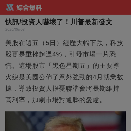
快訊/投資人嚇壞了！川普最新發文
2026/06/08
美股在週五（5日）經歷大幅下跌，科技
股更是重挫超過4%，引發市場一片恐
慌。這場股市「黑色星期五」的主要導
火線是美國公佈了意外強勁的4月就業數
據，導致投資人擔憂聯準會將長期維持
高利率，加劇市場對通膨的憂慮。