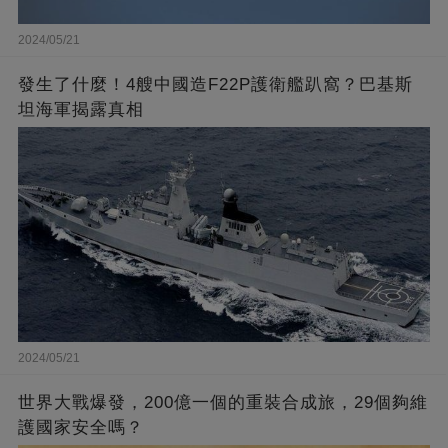
2024/05/21
發生了什麼！4艘中國造F22P護衛艦趴窩？巴基斯
坦海軍揭露真相
2024/05/21
世界大戰爆發，200億一個的重裝合成旅，29個夠維
護國家安全嗎？