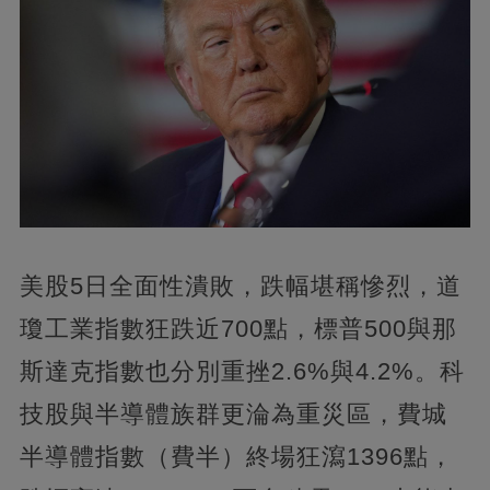
美股5日全面性潰敗，跌幅堪稱慘烈，道
瓊工業指數狂跌近700點，標普500與那
斯達克指數也分別重挫2.6%與4.2%。科
技股與半導體族群更淪為重災區，費城
半導體指數（費半）終場狂瀉1396點，