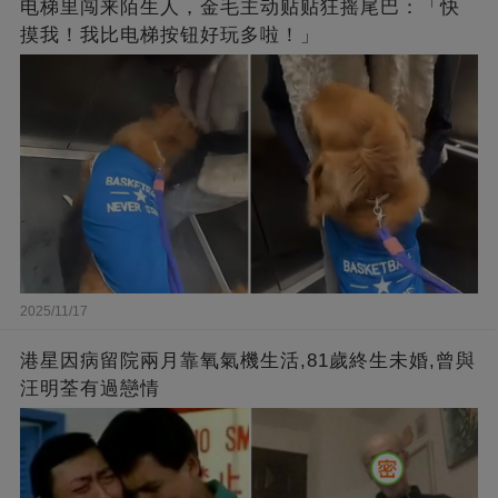
电梯里闯来陌生人，金毛主动贴贴狂摇尾巴：「快
摸我！我比电梯按钮好玩多啦！」
2025/11/17
港星因病留院兩月靠氧氣機生活,81歲終生未婚,曾與
汪明荃有過戀情