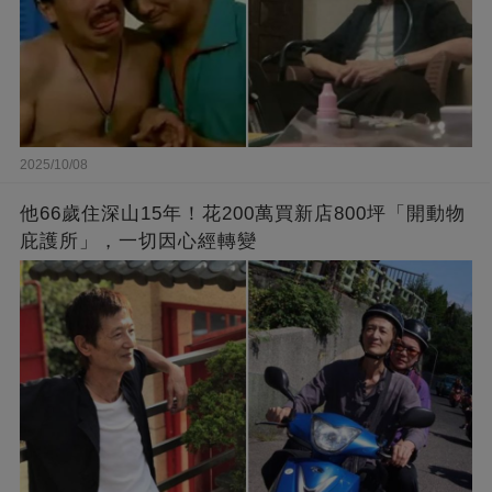
2025/10/08
他66歲住深山15年！花200萬買新店800坪「開動物
庇護所」，一切因心經轉變