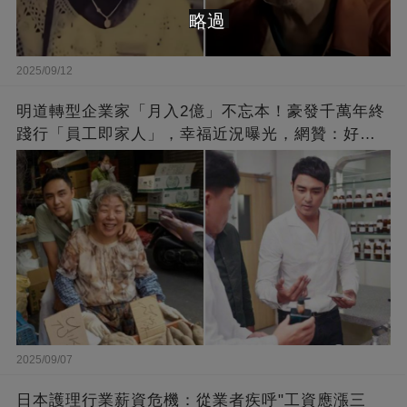
略過
2025/09/12
明道轉型企業家「月入2億」不忘本！豪發千萬年終
踐行「員工即家人」，幸福近況曝光，網贊：好老
闆的福報
2025/09/07
日本護理行業薪資危機：從業者疾呼"工資應漲三