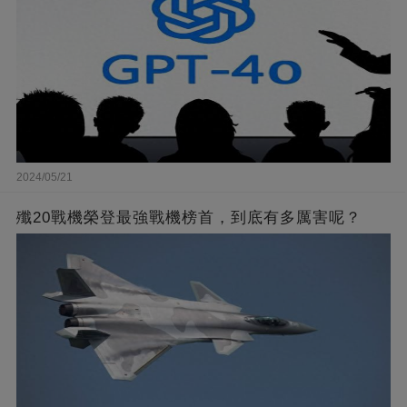
2024/05/21
殲20戰機榮登最強戰機榜首，到底有多厲害呢？