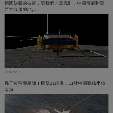
德國媒體的披露，讓我們才意識到，中國發展到讓
西方嘆服的地步
2024/05/21
幾千枚飛彈壓陣！鷹擊21瞄準，11艘中國戰艦坐鎮
南海