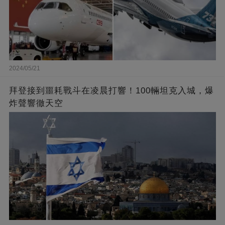
2024/05/21
拜登接到噩耗戰斗在凌晨打響！100輛坦克入城，爆
炸聲響徹天空