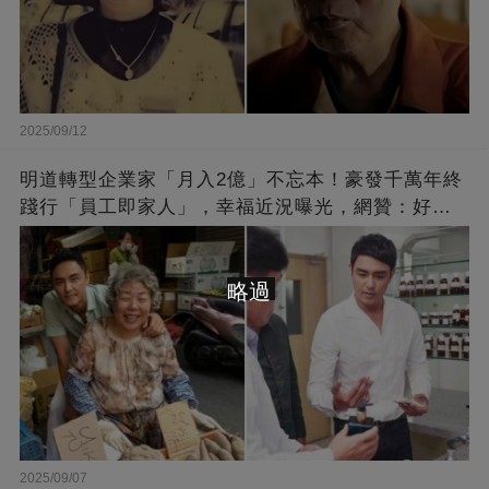
2025/09/12
明道轉型企業家「月入2億」不忘本！豪發千萬年終
踐行「員工即家人」，幸福近況曝光，網贊：好老
闆的福報
略過
2025/09/07