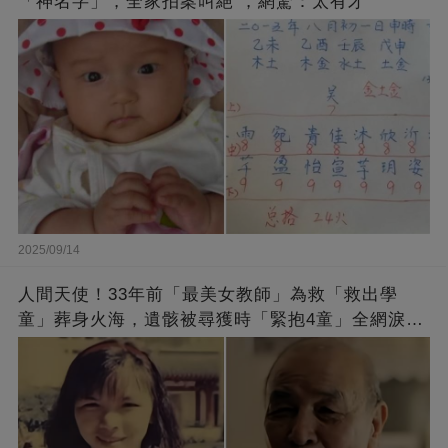
「神名字」，全家拍案叫絕 ，網驚：太有才
2025/09/14
人間天使！33年前「最美女教師」為救「救出學
童」葬身火海，遺骸被尋獲時「緊抱4童」全網淚
崩：真正的英雄不該被遺忘