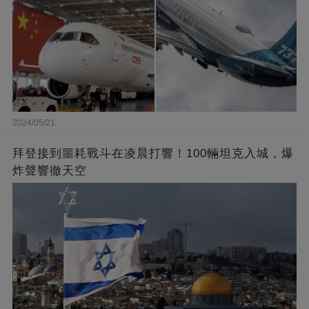
2024/05/21
拜登接到噩耗戰斗在凌晨打響！100輛坦克入城，爆
炸聲響徹天空