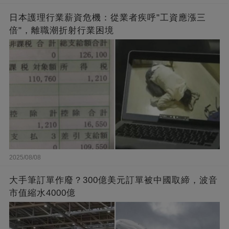
日本護理行業薪資危機：從業者疾呼"工資應漲三
倍"，離職潮折射行業困境
2025/08/08
大手筆訂單作廢？300億美元訂單被中國取締，波音
市值縮水4000億