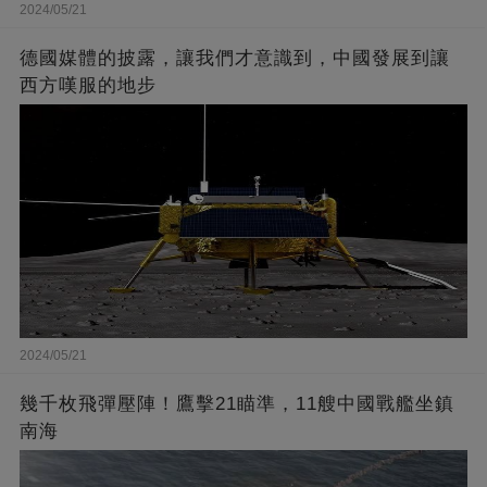
2024/05/21
德國媒體的披露，讓我們才意識到，中國發展到讓
西方嘆服的地步
2024/05/21
幾千枚飛彈壓陣！鷹擊21瞄準，11艘中國戰艦坐鎮
南海