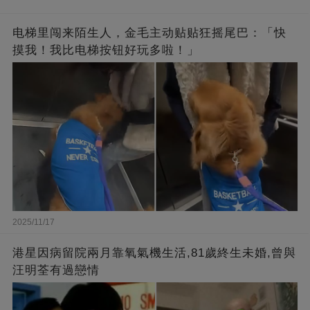
电梯里闯来陌生人，金毛主动贴贴狂摇尾巴：「快
摸我！我比电梯按钮好玩多啦！」
2025/11/17
港星因病留院兩月靠氧氣機生活,81歲終生未婚,曾與
汪明荃有過戀情