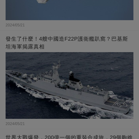
2024/05/21
發生了什麼！4艘中國造F22P護衛艦趴窩？巴基斯
坦海軍揭露真相
2024/05/21
世界大戰爆發，200億一個的重裝合成旅，29個夠維