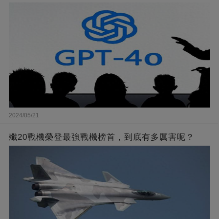
2024/05/21
殲20戰機榮登最強戰機榜首，到底有多厲害呢？