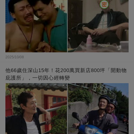
2025/10/08
他66歲住深山15年！花200萬買新店800坪「開動物
庇護所」，一切因心經轉變