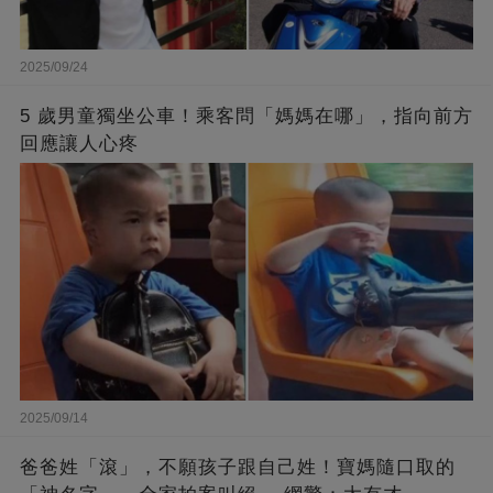
2025/09/24
5 歲男童獨坐公車！乘客問「媽媽在哪」，指向前方
回應讓人心疼
2025/09/14
爸爸姓「滾」，不願孩子跟自己姓！寶媽隨口取的