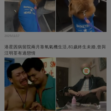
2025/11/17
港星因病留院兩月靠氧氣機生活,81歲終生未婚,曾與
汪明荃有過戀情