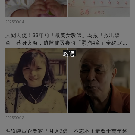
2025/09/14
人間天使！33年前「最美女教師」為救「救出學
童」葬身火海，遺骸被尋獲時「緊抱4童」全網淚
崩：真正的英雄不該被遺忘
略過
2025/09/12
明道轉型企業家「月入2億」不忘本！豪發千萬年終