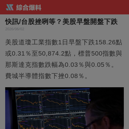
快訊/台股挫咧等？美股早盤開盤下跌
2026/06/02
美股道瓊工業指數1日早盤下跌158.26點
或0.31％至50,874.2點，標普500指數與
那斯達克指數跌幅為0.03％與0.05％。
費城半導體指數下挫0.08％。