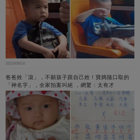
2025/09/14
爸爸姓「滾」，不願孩子跟自己姓！寶媽隨口取的
「神名字」，全家拍案叫絕 ，網驚：太有才