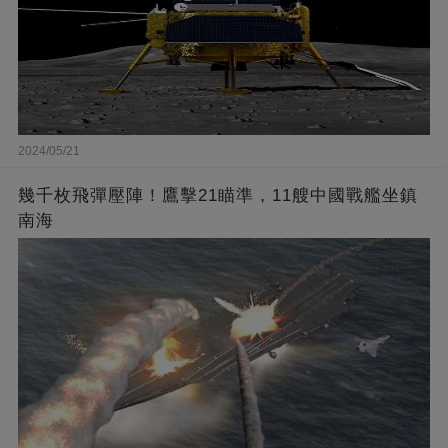
2024/05/21
幾千枚飛彈壓陣！鷹擊21瞄準，11艘中國戰艦坐鎮
南海