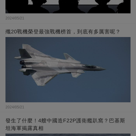
2024/05/21
殲20戰機榮登最強戰機榜首，到底有多厲害呢？
2024/05/21
發生了什麼！4艘中國造F22P護衛艦趴窩？巴基斯
坦海軍揭露真相