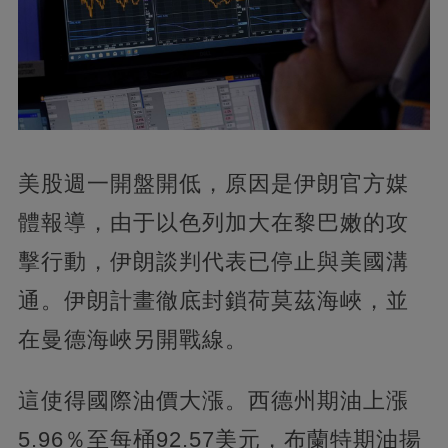
美股週一開盤開低，原因是伊朗官方媒
體報導，由于以色列加大在黎巴嫩的攻
擊行動，伊朗談判代表已停止與美國溝
通。伊朗計畫徹底封鎖荷莫茲海峽，並
在曼德海峽另開戰線。
這使得國際油價大漲。西德州期油上漲
5.96％至每桶92.57美元，布蘭特期油揚