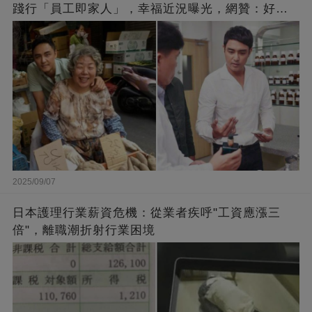
踐行「員工即家人」，幸福近況曝光，網贊：好老
闆的福報
2025/09/07
日本護理行業薪資危機：從業者疾呼"工資應漲三
倍"，離職潮折射行業困境