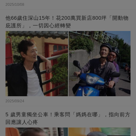
2025/10/08
他66歲住深山15年！花200萬買新店800坪「開動物
庇護所」，一切因心經轉變
2025/09/24
5 歲男童獨坐公車！乘客問「媽媽在哪」，指向前方
回應讓人心疼