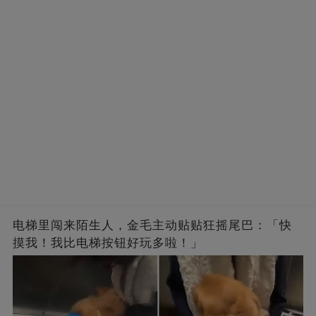
电梯里闯来陌生人，金毛主动贴贴狂摇尾巴：「快
摸我！我比电梯按钮好玩多啦！」