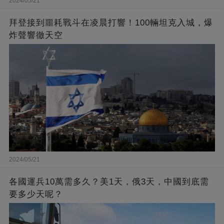
2024/05/21
拜登接到噩耗戰斗在凌晨打響！100輛坦克入城，爆
炸聲響徹天空
2024/05/21
各國運兵10萬需多久？美1天，俄3天，中國到底需
要多少天呢？