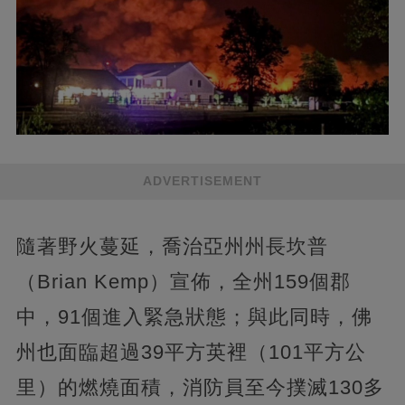
ADVERTISEMENT
隨著野火蔓延，喬治亞州州長坎普
（Brian Kemp）宣佈，全州159個郡
中，91個進入緊急狀態；與此同時，佛
州也面臨超過39平方英裡（101平方公
里）的燃燒面積，消防員至今撲滅130多