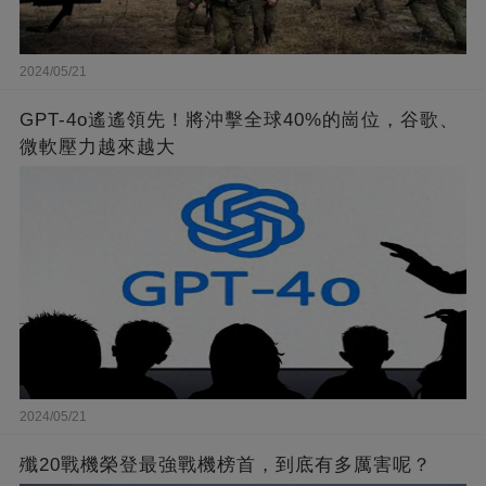
2024/05/21
GPT-4o遙遙領先！將沖擊全球40%的崗位，谷歌、
微軟壓力越來越大
2024/05/21
殲20戰機榮登最強戰機榜首，到底有多厲害呢？