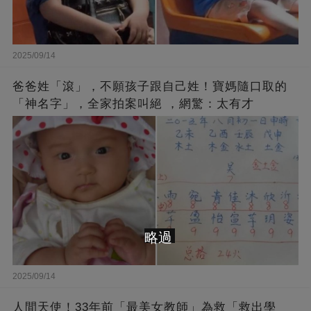
2025/09/14
爸爸姓「滾」，不願孩子跟自己姓！寶媽隨口取的
「神名字」，全家拍案叫絕 ，網驚：太有才
略過
2025/09/14
人間天使！33年前「最美女教師」為救「救出學