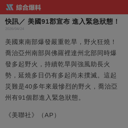
快訊／ 美國91郡宣布 進入緊急狀態！
2026/04/24
美國東南部爆發嚴重乾旱，野火狂燒！
喬治亞州南部與佛羅裡達州北部同時爆
發多起野火，持續乾旱與強風助長火
勢，延燒多日仍有多起尚未撲滅。這起
災難是40多年來最慘烈的野火，喬治亞
州有91個郡進入緊急狀態。
《美聯社》（AP）