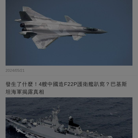
2024/05/21
發生了什麼！4艘中國造F22P護衛艦趴窩？巴基斯
坦海軍揭露真相