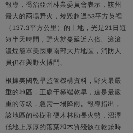
報導，喬治亞州林業委員會表示，該州
最大的兩場野火，燒毀超過53平方英裡
（137.3平方公里）的土地，光是21日短
短半天時間，野火就蔓延近六倍。滾滾
濃煙籠罩美國東南部大片地區，消防人
員仍在與野火搏鬥。
根據美國乾旱監管機構資料，野火最嚴
重的地區，正處于極端乾旱，這是最嚴
重的等級，急需一場降雨。報導指出，
該地區的松樹和硬木林助長火勢，沼澤
低地上厚厚的落葉和木質殘骸在乾燥時