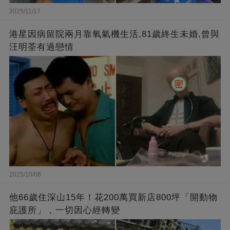
2025/11/17
港星因病留院兩月靠氧氣機生活,81歲終生未婚,曾與
汪明荃有過戀情
2025/10/08
他66歲住深山15年！花200萬買新店800坪「開動物
庇護所」，一切因心經轉變