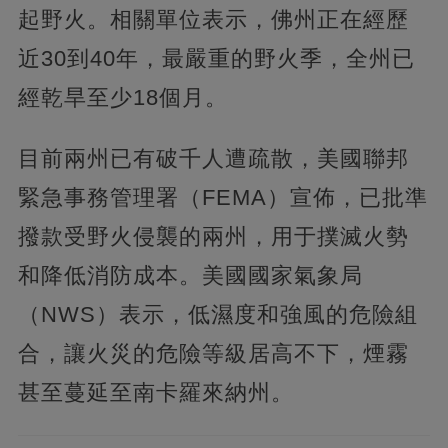
起野火。相關單位表示，佛州正在經歷
近30到40年，最嚴重的野火季，全州已
經乾旱至少18個月。
目前兩州已有破千人遭疏散，美國聯邦
緊急事務管理署（FEMA）宣佈，已批準
撥款受野火侵襲的兩州，用于撲滅火勢
和降低消防成本。美國國家氣象局
（NWS）表示，低濕度和強風的危險組
合，讓火災的危險等級居高不下，煙霧
甚至蔓延至南卡羅來納州。