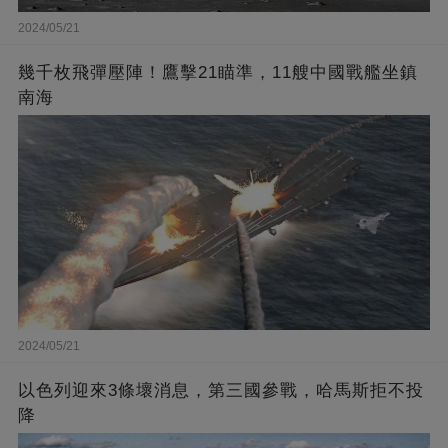
2024/05/21
幾千枚飛彈壓陣！鷹擊21瞄準，11艘中國戰艦坐鎮
南海
2024/05/21
以色列迎來3條壞消息，第三國參戰，哈馬斯拒不投
降