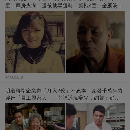
童」葬身火海，遺骸被尋獲時「緊抱4童」全網淚
崩：真正的英雄不該被遺忘
2025/09/12
明道轉型企業家「月入2億」不忘本！豪發千萬年終
踐行「員工即家人」，幸福近況曝光，網贊：好老
闆的福報