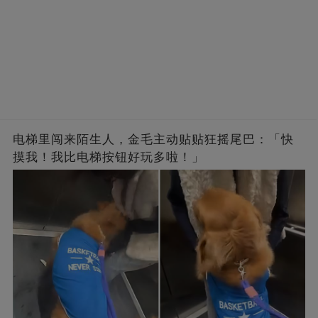
电梯里闯来陌生人，金毛主动贴贴狂摇尾巴：「快
摸我！我比电梯按钮好玩多啦！」