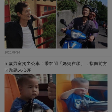
2025/09/24
5 歲男童獨坐公車！乘客問「媽媽在哪」，指向前方
回應讓人心疼