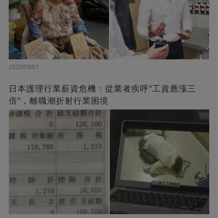
2025/09/07
日本護理行業薪資危機：從業者疾呼"工資應漲三
倍"，離職潮折射行業困境