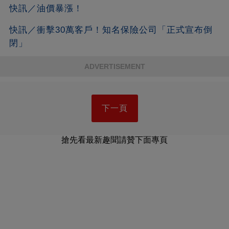
快訊／油價暴漲！
快訊／衝擊30萬客戶！知名保險公司「正式宣布倒
閉」
ADVERTISEMENT
下一頁
搶先看最新趣聞請贊下面專頁