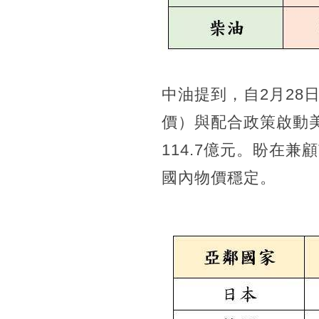
中油提到，自2月28
價）與配合政策啟動
114.7億元。盼在
國內物價穩定。