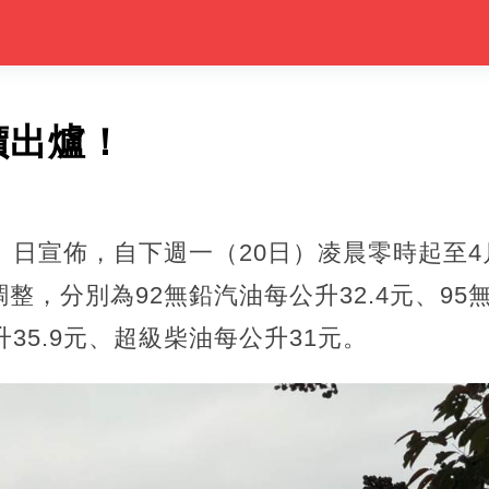
價出爐！
）日宣佈，自下週一（20日）凌晨零時起至4月
，分別為92無鉛汽油每公升32.4元、95無
35.9元、超級柴油每公升31元。