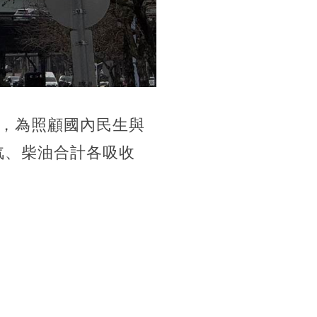
，為照顧國內民生與
汽、柴油合計各吸收