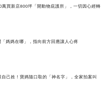
00萬買新店800坪「開動物庇護所」，一切因心經轉
問「媽媽在哪」，指向前方回應讓人心疼
跟自己姓！寶媽隨口取的「神名字」，全家拍案叫