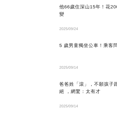
他66歲住深山15年！花2
變
2025/09/24
5 歲男童獨坐公車！乘客
2025/09/14
爸爸姓「滾」，不願孩子
絕 ，網驚：太有才
2025/09/14