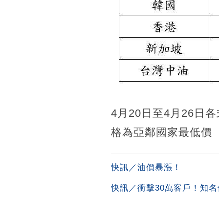
4月20日至4月26
格為亞鄰國家最低價
快訊／油價暴漲！
快訊／衝擊30萬客戶！知