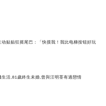
主动贴贴狂摇尾巴：「快摸我！我比电梯按钮好玩
生活,81歲終生未婚,曾與汪明荃有過戀情