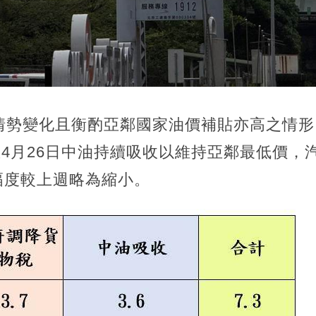
情勢變化且衡酌亞鄰國家油價補貼亦高之情形
至4月26日中油持續吸收以維持亞鄰最低價，
收幅度較上週略為縮小。