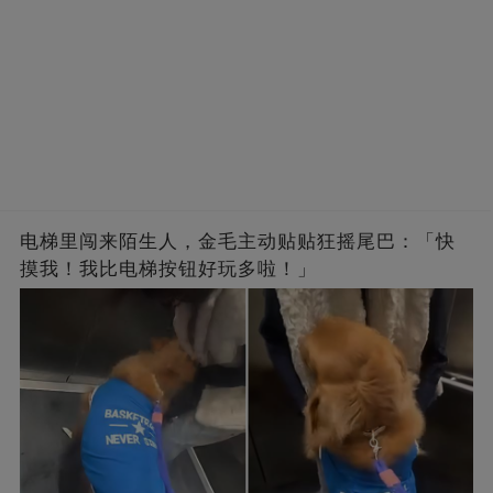
电梯里闯来陌生人，金毛主动贴贴狂摇尾巴：「快
摸我！我比电梯按钮好玩多啦！」