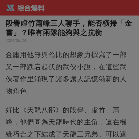
段譽虛竹蕭峰三人聯手，能否橫掃「金
書」？唯有兩隊能夠與之抗衡
2024/06/24
金庸用他無與倫比的想象力撰寫了一部
又一部跌宕起伏的武俠小說，在這些武
俠著作里涌現了諸多讓人記憶猶新的人
物角色。
好比《天龍八部》的段譽、虛竹、蕭
峰，他們同為天龍時代的主角，還在機
緣巧合之下結成了天龍三兄弟。可以這