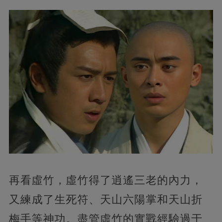
再看虛竹，虛竹得了逍遙三老的內力，
又練成了生死符、天山六陽掌和天山折
梅手等神功。盡管虛竹的實戰經驗過于