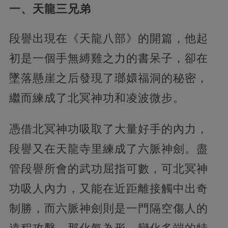
一、天龍三兄弟
段譽出現在《天龍八部》的開篇，他起
初是一個手無縛雞之力的書呆子，卻在
墜落懸崖之后發現了瑯嬛福洞的秘密，
繼而練成了北冥神功和凌波微步。
憑借北冥神功吸取了大量好手的內力，
段譽又在天龍寺里練成了六脈神劍。盡
管段譽所會的武功屈指可數，可北冥神
功吸人內力，又能在近距離接觸中出奇
制勝，而六脈神劍則是一門隔空傷人的