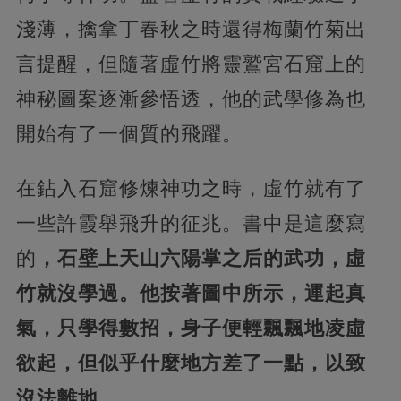
淺薄，擒拿丁春秋之時還得梅蘭竹菊出
言提醒，但隨著虛竹將靈鷲宮石窟上的
神秘圖案逐漸參悟透，他的武學修為也
開始有了一個質的飛躍。
在鉆入石窟修煉神功之時，虛竹就有了
一些許霞舉飛升的征兆。書中是這麼寫
的
，石壁上天山六陽掌之后的武功，虛
竹就沒學過。他按著圖中所示，運起真
氣，只學得數招，身子便輕飄飄地凌虛
欲起，但似乎什麼地方差了一點，以致
沒法離地。