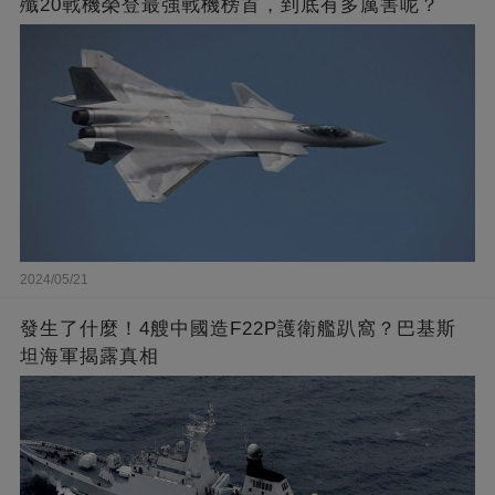
殲20戰機榮登最強戰機榜首，到底有多厲害呢？
2024/05/21
發生了什麼！4艘中國造F22P護衛艦趴窩？巴基斯
坦海軍揭露真相