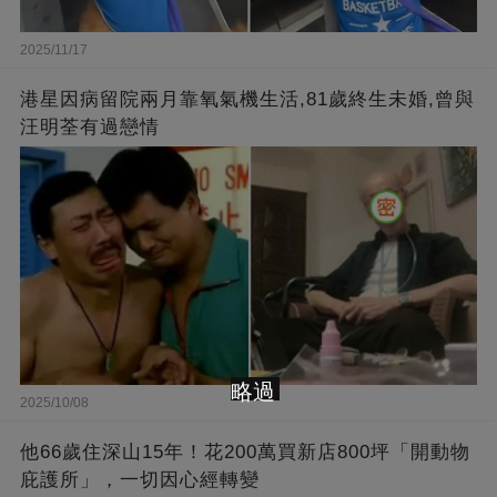
2025/11/17
港星因病留院兩月靠氧氣機生活,81歲終生未婚,曾與
汪明荃有過戀情
略過
2025/10/08
他66歲住深山15年！花200萬買新店800坪「開動物
庇護所」，一切因心經轉變