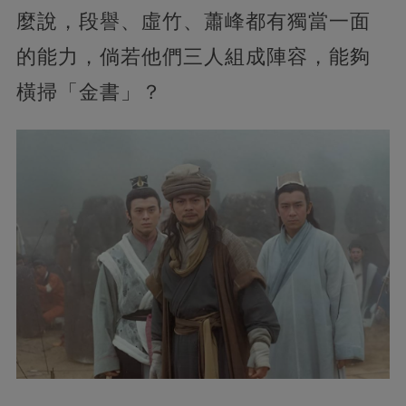
麼說，段譽、虛竹、蕭峰都有獨當一面
的能力，倘若他們三人組成陣容，能夠
橫掃「金書」？