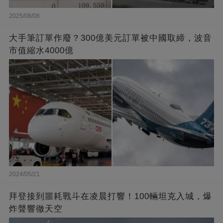
2025/08/08
大手筆訂單作廢？300億美元訂單被中國取締，波音
市值縮水4000億
2024/05/21
拜登接到噩耗戰斗在凌晨打響！100輛坦克入城，爆
炸聲響徹天空