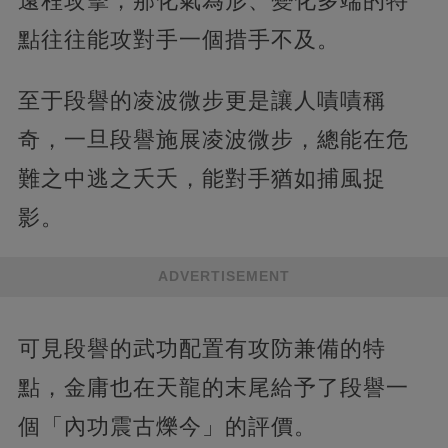
遠程攻擊，那化氣為形、變化多端的特
點往往能攻對手一個措手不及。
至于段譽的凌波微步更是讓人嘖嘖稱
奇，一旦段譽施展凌波微步，總能在危
難之中逃之夭夭，能對手猶如捕風捉
影。
ADVERTISEMENT
可見段譽的武功配置有攻防兼備的特
點，金庸也在天龍的末尾給予了段譽一
個「內功震古爍今」的評價。