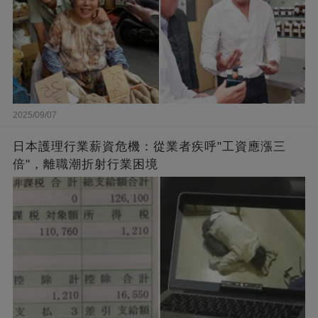
2025/09/07
日本護理行業薪資危機：從業者疾呼"工資應漲三
倍"，離職潮折射行業困境