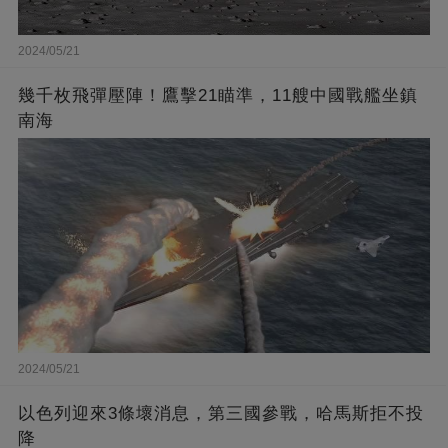
2024/05/21
幾千枚飛彈壓陣！鷹擊21瞄準，11艘中國戰艦坐鎮
南海
2024/05/21
以色列迎來3條壞消息，第三國參戰，哈馬斯拒不投
降