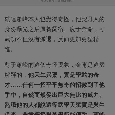
ADVERTISEMENT
就連蕭峰本人也覺得奇怪，他契丹人的
身份曝光之后風餐露宿、疲于奔命，可
武功不但沒有減退，反而更加勇猛精
進。
對于蕭峰的這個奇怪現象，金庸是這麼
解釋的，
他天生異稟，實是學武的奇
才……任何一招平平無奇的招數到了他
手中，自然而然發出巨大無比的威力。
熟識他的人都說這等武學天賦實是與生
俱來，非靠傳授與苦學所能獲致。蕭峰