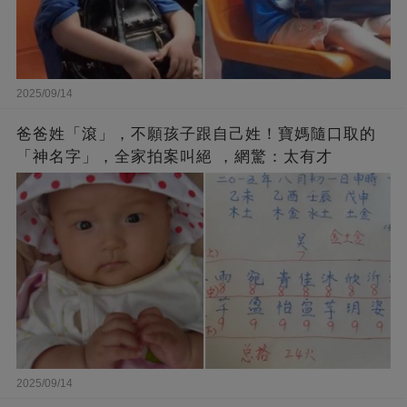
2025/09/14
爸爸姓「滾」，不願孩子跟自己姓！寶媽隨口取的
「神名字」，全家拍案叫絕 ，網驚：太有才
2025/09/14