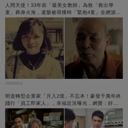
人間天使！33年前「最美女教師」為救「救出學
童」葬身火海，遺骸被尋獲時「緊抱4童」全網淚
崩：真正的英雄不該被遺忘
2025/09/12
明道轉型企業家「月入2億」不忘本！豪發千萬年終
踐行「員工即家人」，幸福近況曝光，網贊：好老
闆的福報