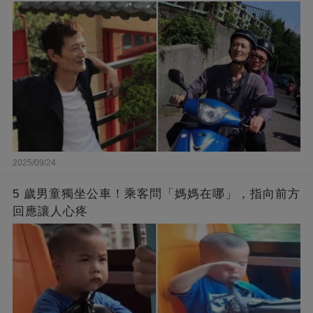
2025/09/24
5 歲男童獨坐公車！乘客問「媽媽在哪」，指向前方
回應讓人心疼