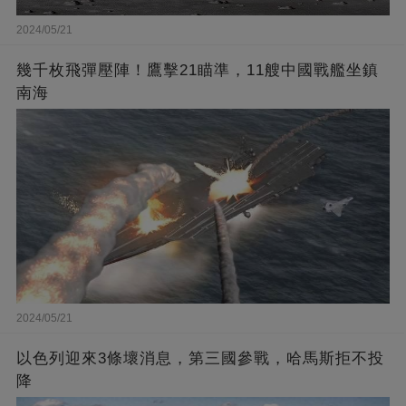
2024/05/21
幾千枚飛彈壓陣！鷹擊21瞄準，11艘中國戰艦坐鎮
南海
2024/05/21
以色列迎來3條壞消息，第三國參戰，哈馬斯拒不投
降