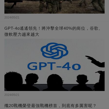
2024/05/21
GPT-4o遙遙領先！將沖擊全球40%的崗位，谷歌、
微軟壓力越來越大
2024/05/21
殲20戰機榮登最強戰機榜首，到底有多厲害呢？