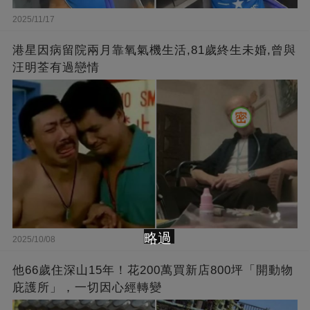
2025/11/17
港星因病留院兩月靠氧氣機生活,81歲終生未婚,曾與
汪明荃有過戀情
略過
2025/10/08
他66歲住深山15年！花200萬買新店800坪「開動物
庇護所」，一切因心經轉變