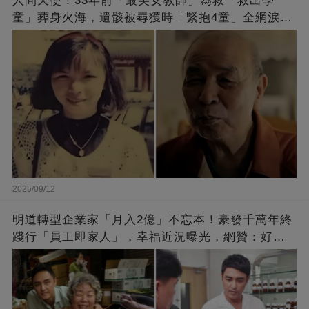
人間天使！33年前「最美女教師」為救「救出學
童」葬身火海，遺骸被尋獲時「緊抱4童」全網淚
崩：真正的英雄不該被遺忘
2025/09/12
明道轉型企業家「月入2億」不忘本！豪發千萬年終
踐行「員工即家人」，幸福近況曝光，網贊：好老
闆的福報