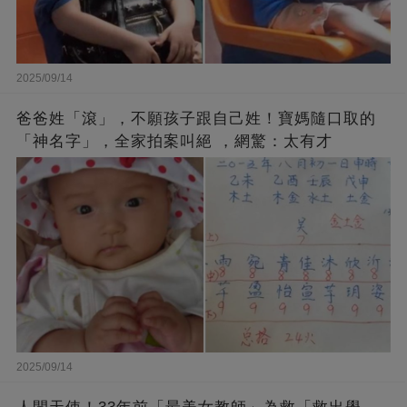
2025/09/14
爸爸姓「滾」，不願孩子跟自己姓！寶媽隨口取的
「神名字」，全家拍案叫絕 ，網驚：太有才
2025/09/14