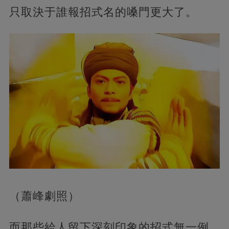
只取決于誰報招式名的嗓門更大了。
（蕭峰劇照）
而那些給人留下深刻印象的招式無一例