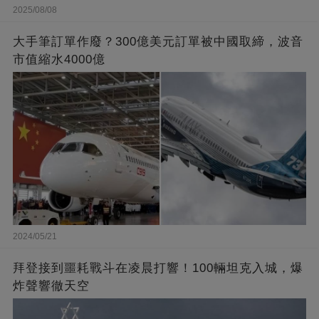
2025/08/08
大手筆訂單作廢？300億美元訂單被中國取締，波音
市值縮水4000億
2024/05/21
拜登接到噩耗戰斗在凌晨打響！100輛坦克入城，爆
炸聲響徹天空