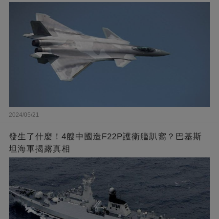
2024/05/21
發生了什麼！4艘中國造F22P護衛艦趴窩？巴基斯
坦海軍揭露真相