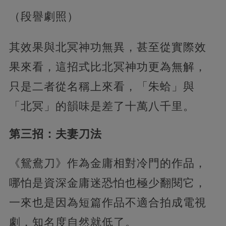
（段譽劇照）
其效果與北冥神功無異，甚至從實際效
果來看，這招式比北冥神功更為無解，
只是二者從名稱上來看，「朱蛤」與
「北冥」的韻味是差了十萬八千里。
第三招：夫妻刀法
《鴛鴦刀》作為金庸相對冷門的作品，
哪怕是資深金庸迷恐怕也極少翻閱它，
一來也是因為短篇作品不適合拍成電視
劇，知名度自然就低了。