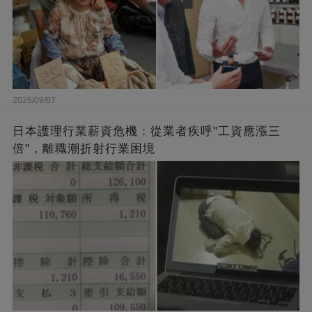
2025/09/07
日本護理行業薪資危機：從業者疾呼"工資應漲三
倍"，離職潮折射行業困境