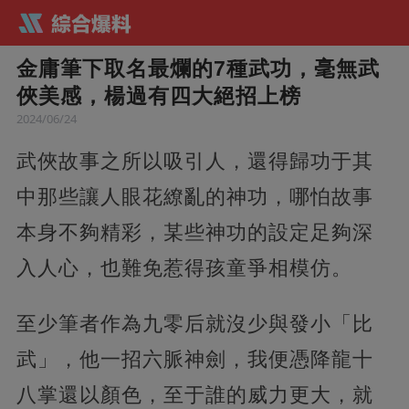
金庸筆下取名最爛的7種武功，毫無武
俠美感，楊過有四大絕招上榜
2024/06/24
武俠故事之所以吸引人，還得歸功于其
中那些讓人眼花繚亂的神功，哪怕故事
本身不夠精彩，某些神功的設定足夠深
入人心，也難免惹得孩童爭相模仿。
至少筆者作為九零后就沒少與發小「比
武」，他一招六脈神劍，我便憑降龍十
八掌還以顏色，至于誰的威力更大，就