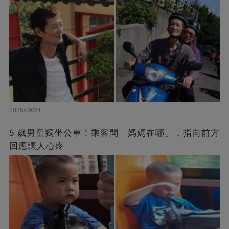
2025/09/24
5 歲男童獨坐公車！乘客問「媽媽在哪」，指向前方
回應讓人心疼