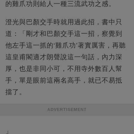
的雞爪功則給人一種三流武功之感。
澄光與巴顏交手時就用過此招，書中只
道：「剛才和巴顏交手這一招，察覺到
他左手這一抓的‘雞爪功’著實厲害，再聽
這皇甫閣適才朗聲說這一句話，內力深
厚，也是非同小可，不用寺外數百人幫
手，單是眼前這兩名高手，就已不易抵
擋了。
ADVERTISEMENT
」