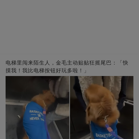
电梯里闯来陌生人，金毛主动贴贴狂摇尾巴：「快
摸我！我比电梯按钮好玩多啦！」