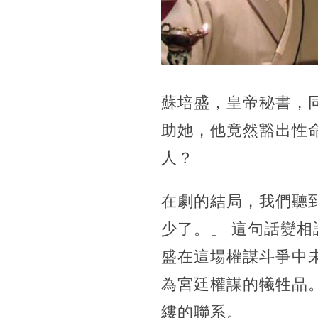
蘇培盛，皇帝秘書，
助她，他竟然豁出性
人？
在劇的結局，我們聽
少了。」 這句話變
盛在這場權謀斗爭中
為宮廷權謀的犧牲品
縷的聯系。