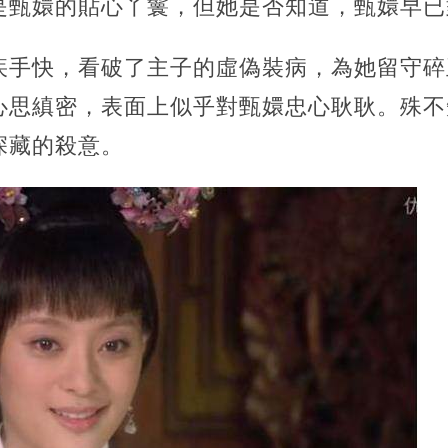
是甄嬛的貼心丫鬟，但她是否知道，甄嬛早已
疾手快，看破了主子的虛偽裝病，為她留守碎
心思縝密，表面上似乎對甄嬛忠心耿耿。殊不
深藏的殺意。