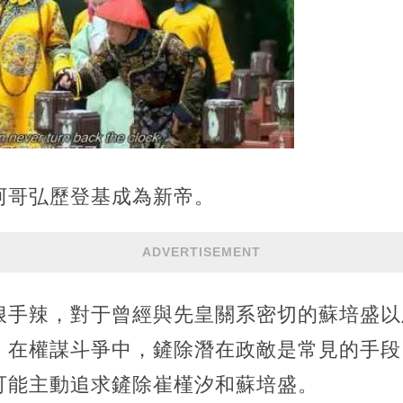
阿哥弘歷登基成為新帝。
ADVERTISEMENT
狠手辣，對于曾經與先皇關系密切的蘇培盛以
。在權謀斗爭中，鏟除潛在政敵是常見的手段
可能主動追求鏟除崔槿汐和蘇培盛。