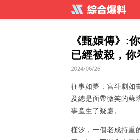
《甄嬛傳》:
已經被殺，你
2024/06/26
往事如夢，宮斗劇如
及總是面帶微笑的蘇
事產生了疑慮。
槿汐，一個老成持重