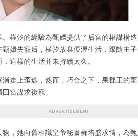
雜。槿汐的經驗為甄嬛提供了后宮的權謀構造
在甄嬛失寵后，槿汐放棄優渥生活，跟隨主子
而，這樣的生活并未持續太久。
逐漸走上歪途，然而，巧合之下，果郡王的噩
嬛回宮謀求復寵。
ADVERTISEMENT
人物，她向舊相識皇帝秘書蘇培盛求情，為甄