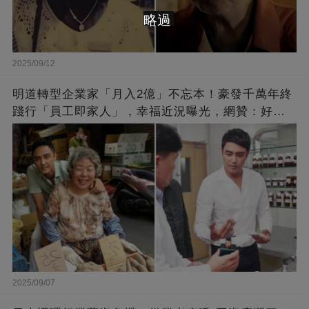
略過
2025/09/12
明道轉型企業家「月入2億」不忘本！豪發千萬年終
踐行「員工即家人」，幸福近況曝光，網贊：好老
闆的福報
2025/09/07