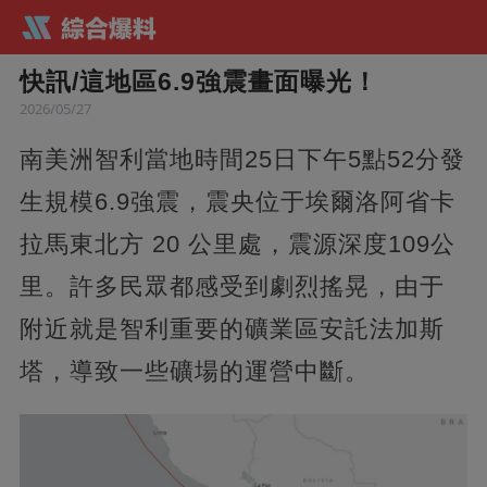
快訊/這地區6.9強震畫面曝光！
2026/05/27
南美洲智利當地時間25日下午5點52分發
生規模6.9強震，震央位于埃爾洛阿省卡
拉馬東北方 20 公里處，震源深度109公
里。許多民眾都感受到劇烈搖晃，由于
附近就是智利重要的礦業區安託法加斯
塔，導致一些礦場的運營中斷。