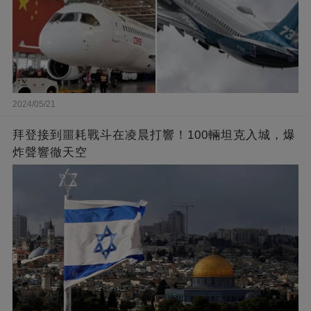
2024/05/21
拜登接到噩耗戰斗在凌晨打響！100輛坦克入城，爆
炸聲響徹天空