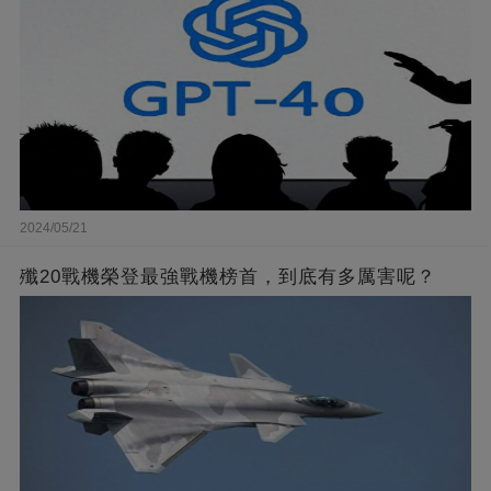
2024/05/21
殲20戰機榮登最強戰機榜首，到底有多厲害呢？