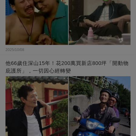
2025/10/08
他66歲住深山15年！花200萬買新店800坪「開動物
庇護所」，一切因心經轉變