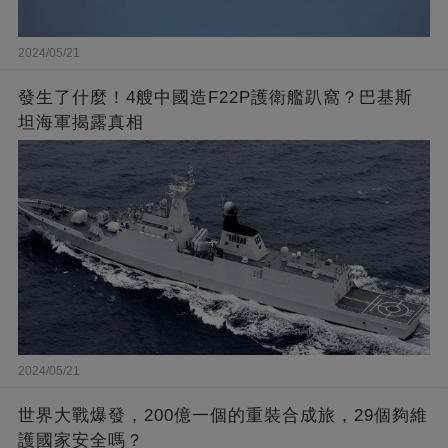
2024/05/21
發生了什麼！4艘中國造F22P護衛艦趴窩？巴基斯
坦海軍揭露真相
2024/05/21
世界大戰爆發，200億一個的重裝合成旅，29個夠維
護國家安全嗎？