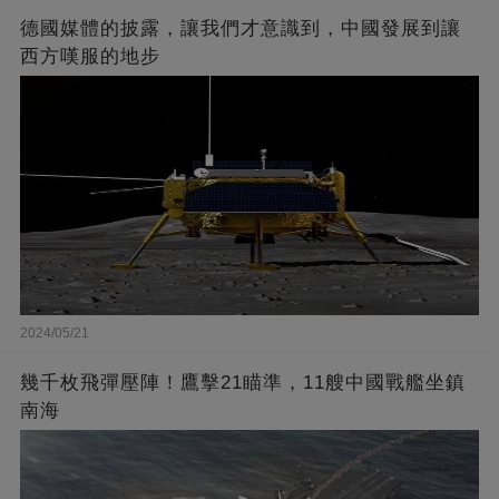
德國媒體的披露，讓我們才意識到，中國發展到讓
西方嘆服的地步
2024/05/21
幾千枚飛彈壓陣！鷹擊21瞄準，11艘中國戰艦坐鎮
南海