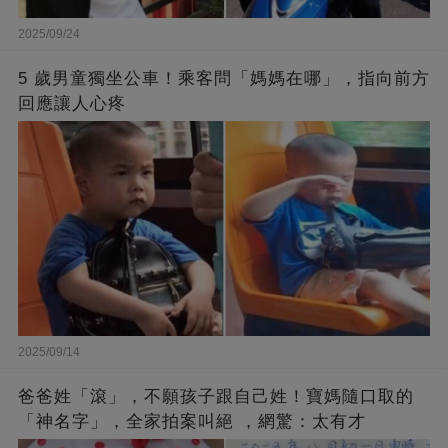
2025/09/24
5 歲男童獨坐公車！乘客問「媽媽在哪」，指向前方
回應讓人心疼
2025/09/14
爸爸姓「滾」，不願孩子跟自己姓！寶媽隨口取的
「神名字」，全家拍案叫絕 ，網驚：太有才