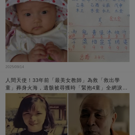
2025/09/14
人間天使！33年前「最美女教師」為救「救出學
童」葬身火海，遺骸被尋獲時「緊抱4童」全網淚
崩：真正的英雄不該被遺忘