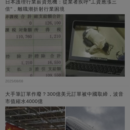
日本護理行業薪資危機：從業者疾呼"工資應漲三
倍"，離職潮折射行業困境
2025/08/08
大手筆訂單作廢？300億美元訂單被中國取締，波音
市值縮水4000億