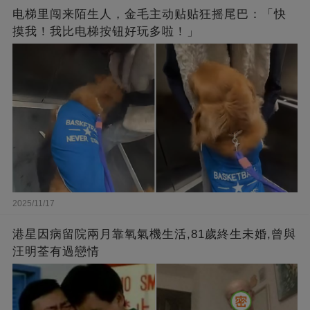
电梯里闯来陌生人，金毛主动贴贴狂摇尾巴：「快
摸我！我比电梯按钮好玩多啦！」
2025/11/17
港星因病留院兩月靠氧氣機生活,81歲終生未婚,曾與
汪明荃有過戀情