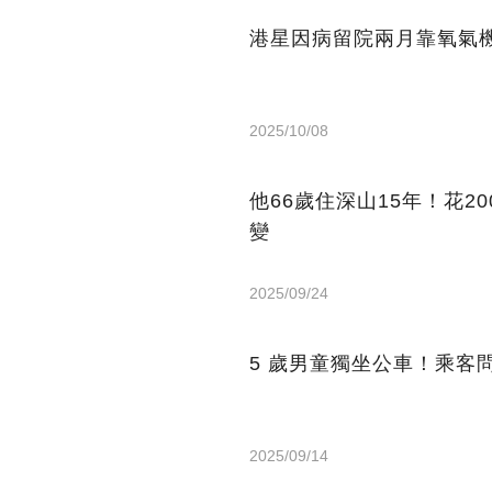
港星因病留院兩月靠氧氣機
2025/10/08
他66歲住深山15年！花2
變
2025/09/24
5 歲男童獨坐公車！乘客
2025/09/14