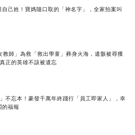
跟自己姓！寶媽隨口取的「神名字」，全家拍案叫
美女教師」為救「救出學童」葬身火海，遺骸被尋獲
：真正的英雄不該被遺忘
億」不忘本！豪發千萬年終踐行「員工即家人」，幸
闆的福報