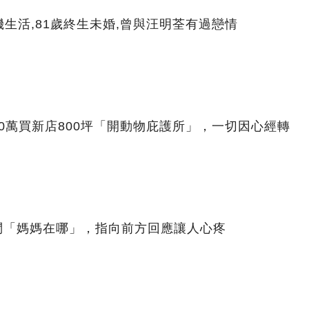
生活,81歲終生未婚,曾與汪明荃有過戀情
00萬買新店800坪「開動物庇護所」，一切因心經轉
問「媽媽在哪」，指向前方回應讓人心疼