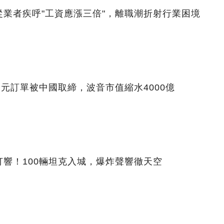
業者疾呼"工資應漲三倍"，離職潮折射行業困境
美元訂單被中國取締，波音市值縮水4000億
響！100輛坦克入城，爆炸聲響徹天空