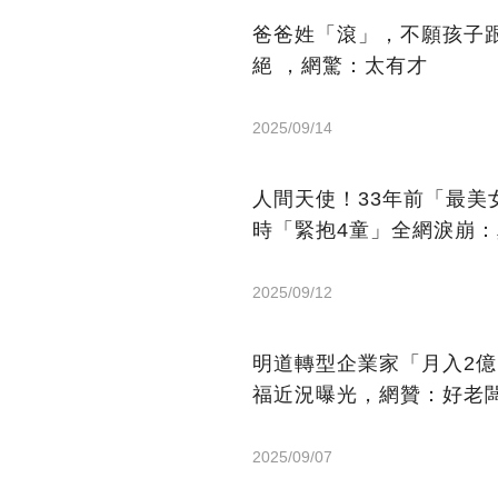
爸爸姓「滾」，不願孩子
絕 ，網驚：太有才
2025/09/14
人間天使！33年前「最
時「緊抱4童」全網淚崩
2025/09/12
明道轉型企業家「月入2
福近況曝光，網贊：好老
2025/09/07