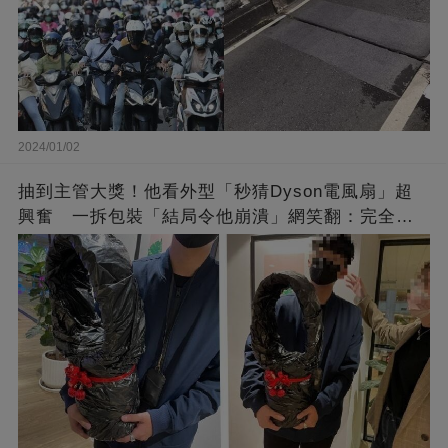
2024/01/02
抽到主管大獎！他看外型「秒猜Dyson電風扇」超
興奮 一拆包裝「結局令他崩潰」網笑翻：完全想
不到～