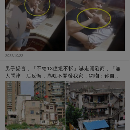
2022/10/22
男子揚言，「不給13億絕不拆」嚇走開發商，「無
人問津」后反悔，為啥不開發我家，網嘲：你自己
找的