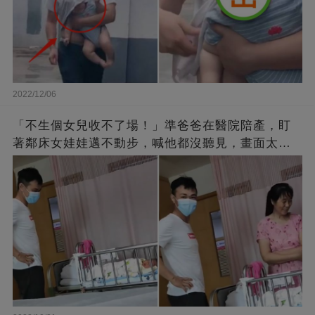
2022/12/06
「不生個女兒收不了場！」準爸爸在醫院陪產，盯
著鄰床女娃娃邁不動步，喊他都沒聽見，畫面太有
愛了！