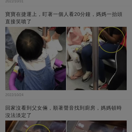
2022/10/31
寶寶在捷運上，盯著一個人看20分鐘，媽媽一抬頭
直接笑噴了
2022/10/24
回家沒看到父女倆，順著聲音找到廚房，媽媽頓時
沒法淡定了