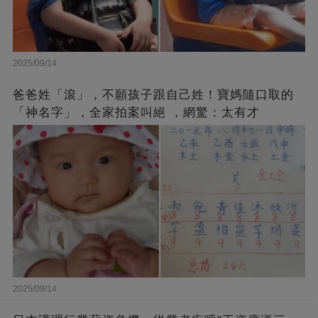
2025/09/14
爸爸姓「滾」，不願孩子跟自己姓！寶媽隨口取的
「神名字」，全家拍案叫絕 ，網驚：太有才
2025/09/14