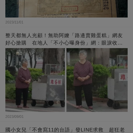
2023/11/01
整天都無人光顧！無助阿嬤「路邊賣雞蛋糕」網友
好心搶購 在地人「不小心曝身份」網：眼淚收回
來了
2023/09/01
國小女兒「不會寫11的台語」發LINE求救 超狂老