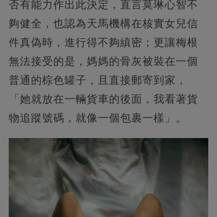
否有能力作出此決定，直言莫琳心智不
夠健全，也認為天馬機構在核實女兒信
件真偽時，進行得不夠縝密；更讓梅根
無法接受的是，媽媽的骨灰被裝在一個
普通的棕色罐子，且直接郵寄到家，
「她就放在一輛貨車的後面，我看著貨
物追蹤號碼，就像一個包裹一樣」。