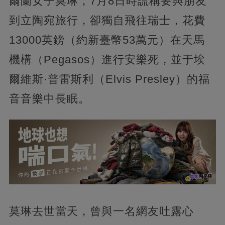
爾蘭女子莫琳，7月8日時謊稱要與朋友
到立陶宛旅行，卻獨自飛往瑞士，花費
13000英鎊（約新臺幣53萬元）在天馬
機構（Pegasos）進行安樂死，並于埃
爾維斯·普雷斯利（Elvis Presley）的福
音音樂中長眠。
莫琳去世當天，曾與一名網友吐露心