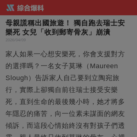
母親謊稱出國旅遊！ 獨自跑去瑞士安
樂死 女兒「收到郵寄骨灰」崩潰
2026/04/09
家人如果一心想安樂死，你會支援對方
的選擇嗎？一名女子莫琳（Maureen
Slough）告訴家人自己要到立陶宛旅
行，實際上卻獨自前往瑞士接受安樂
死，直到生命的最後幾小時，她才將多
年隱忍的痛苦，向一位素未謀面的網友
傾訴，而這段心情始終沒有對孩子們透