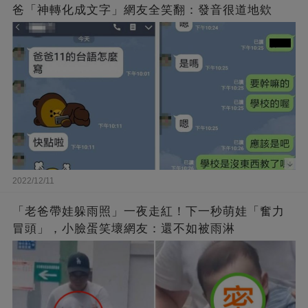
爸「神轉化成文字」網友全笑翻：發音很道地欸
2022/12/11
「老爸帶娃躲雨照」一夜走紅！下一秒萌娃「奮力
冒頭」，小臉蛋笑壞網友：還不如被雨淋