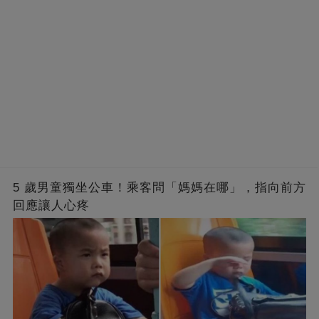
5 歲男童獨坐公車！乘客問「媽媽在哪」，指向前方
回應讓人心疼