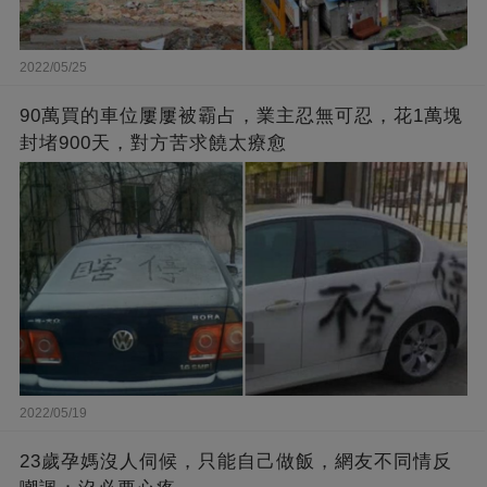
2022/05/25
90萬買的車位屢屢被霸占，業主忍無可忍，花1萬塊
封堵900天，對方苦求饒太療愈
2022/05/19
23歲孕媽沒人伺候，只能自己做飯，網友不同情反