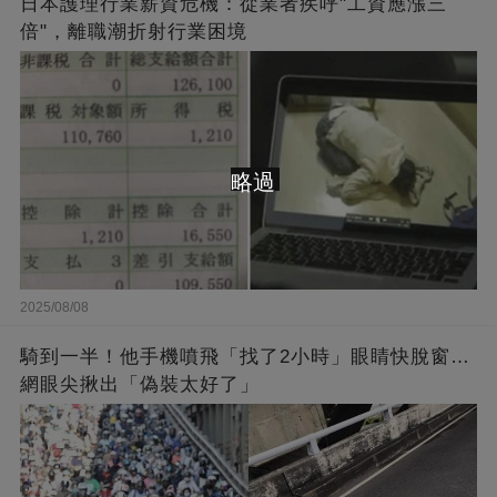
日本護理行業薪資危機：從業者疾呼"工資應漲三
倍"，離職潮折射行業困境
略過
2025/08/08
騎到一半！他手機噴飛「找了2小時」眼睛快脫窗…
網眼尖揪出「偽裝太好了」