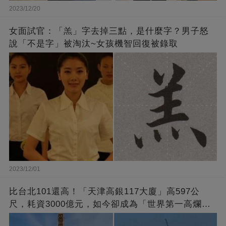
2023/12/20
女面試官：「羔」字去掉三點，是什麼字？男子怒
說「不是字」被淘汰~女孩機智回復被錄取
2023/12/01
比台北101還高！「天津高銀117大廈」高597公
尺，耗資3000億元，如今卻成為「世界第一高爛尾
樓」