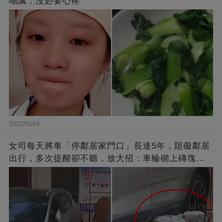
嘲諷：沒必要心疼
2022/05/14
女司每天將車「停鄰居家門口」長達5年，阻礙鄰居
出行，多次提醒卻不聽，放大招：車輪砌上磚塊，
你別想走了