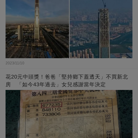
2023/11/10
花20元中頭獎！爸爸「堅持鄉下蓋透天」不買新北
房 「如今43年過去」女兒感謝當年決定