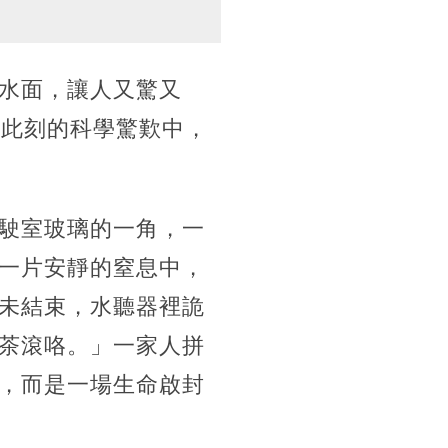
水面，讓人又驚又
如此刻的科學驚歎中，
駛室玻璃的一角，一
一片安靜的窒息中，
未結束，水聽器裡詭
茶滾咯。」一家人拼
，而是一場生命啟封