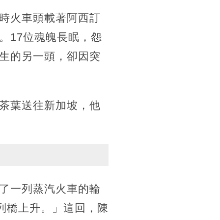
時火車頭載著阿西訂
。17位魂魄長眠，怨
生的另一頭，卻因突
茶葉送往新加坡，他
了一列蒸汽火車的輪
列橋上升。」這回，陳