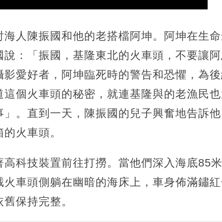
討海人陳振國和他的老搭檔阿坤。阿坤在生命
國說：「振國，基隆東北的火車頭，不要讓阿
攝影愛好者，阿坤臨死時的警告和恐懼，為後
道這個火車頭的秘密，就連基隆與的老漁民也
事」。直到一天，陳振國的兒子興奮地告訴他
箱的火車頭。
著高科技裝置前往打撈。當他們深入海底85
截火車頭側躺在幽暗的海床上，車身佈滿鏽紅
依舊保持完整。