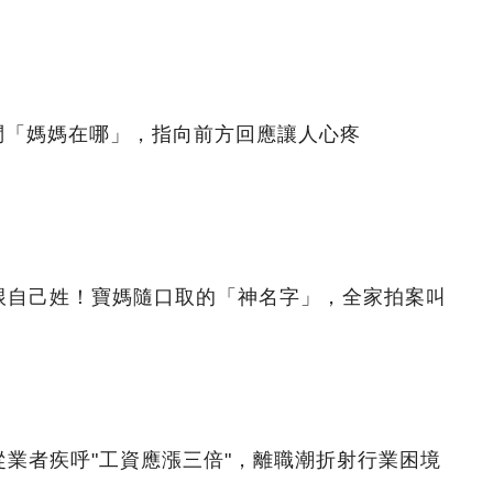
問「媽媽在哪」，指向前方回應讓人心疼
跟自己姓！寶媽隨口取的「神名字」，全家拍案叫
業者疾呼"工資應漲三倍"，離職潮折射行業困境