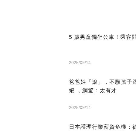
5 歲男童獨坐公車！乘客
2025/09/14
爸爸姓「滾」，不願孩子
絕 ，網驚：太有才
2025/09/14
日本護理行業薪資危機：從