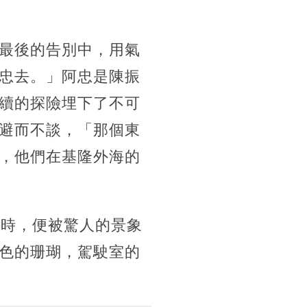
最後的告別中，用氣
忠去。」阿忠是陳振
續的探險埋下了不可
避而不談，「那個東
，他們在基隆外海的
米時，便被驚人的景象
色的珊瑚，駕駛室的