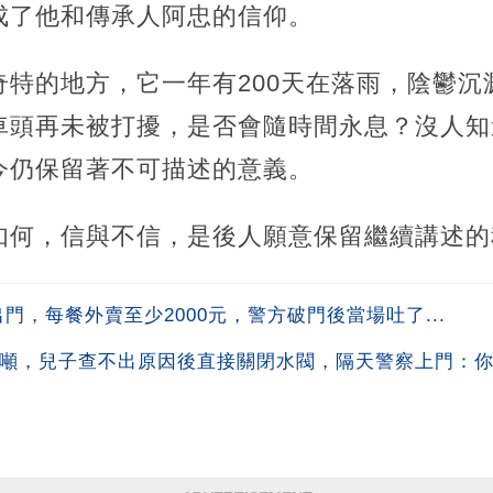
成了他和傳承人阿忠的信仰。
奇特的地方，它一年有200天在落雨，陰鬱沉
車頭再未被打擾，是否會隨時間永息？沒人知
今仍保留著不可描述的意義。
如何，信與不信，是後人願意保留繼續講述的
門，每餐外賣至少2000元，警方破門後當場吐了...
0噸，兒子查不出原因後直接關閉水閥，隔天警察上門：你鄰