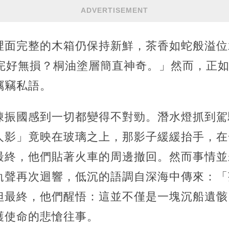
ADVERTISEMENT
裡面完整的木箱仍保持新鮮，茶香如蛇般溢位
舊完好無損？桐油塗層簡直神奇。」然而，正
竊竊私語。
陳振國感到一切都變得不對勁。潛水燈抓到駕
人影」竟映在玻璃之上，那影子緩緩抬手，在
最終，他們貼著火車的周邊撤回。然而事情並
軌聲再次迴響，低沉的語調自深海中傳來：「
但最終，他們醒悟：這並不僅是一塊沉船遺骸
護使命的悲愴往事。