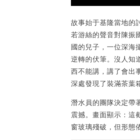
故事始于基隆當地的
若游絲的聲音對陳振
國的兒子，一位深海
逆轉的伏筆。沒人知
西不能講，講了會出
深處發現了裝滿茶葉
潛水員的團隊決定帶
震撼。畫面顯示：這
窗玻璃殘破，但形態