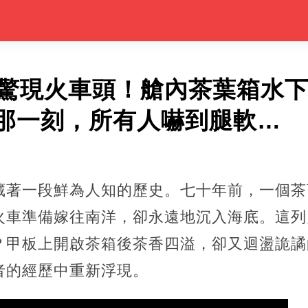
米驚現火車頭！艙內茶葉箱水下
那一刻，所有人嚇到腿軟…
藏著一段鮮為人知的歷史。七十年前，一個茶
火車準備嫁往南洋，卻永遠地沉入海底。這列
？甲板上開啟茶箱後茶香四溢，卻又迴盪詭譎
者的經歷中重新浮現。