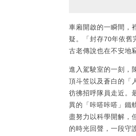
車廂開啟的一瞬間，
疑。「封存70年依
古老傳說也在不安地
進入駕駛室的一刻，
頂斗笠以及蒼白的「
彷彿招呼隊員走近。
異的「咔嗒咔嗒」鐵
盡努力以科學開解，
的時光回聲，一段守