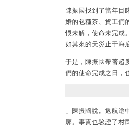
陳振國找到了當年目
婚的包種茶、貨工們
恨未解，使命未完成
如其來的天災止于海
于是，陳振國帶著超
們的使命完成之日，
」陳振國說。返航途
廓。事實也驗證了村