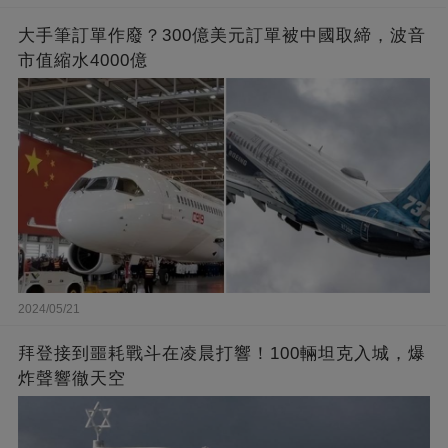
大手筆訂單作廢？300億美元訂單被中國取締，波音
市值縮水4000億
2024/05/21
拜登接到噩耗戰斗在凌晨打響！100輛坦克入城，爆
炸聲響徹天空