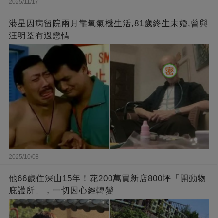
2025/11/17
港星因病留院兩月靠氧氣機生活,81歲終生未婚,曾與
汪明荃有過戀情
2025/10/08
他66歲住深山15年！花200萬買新店800坪「開動物
庇護所」，一切因心經轉變