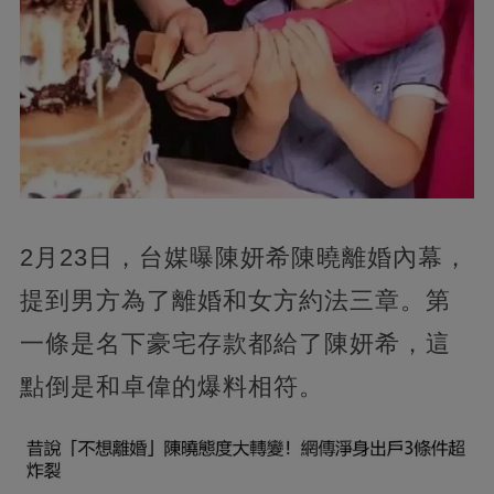
2月23日，台媒曝陳妍希陳曉離婚內幕，
提到男方為了離婚和女方約法三章。第
一條是名下豪宅存款都給了陳妍希，這
點倒是和卓偉的爆料相符。