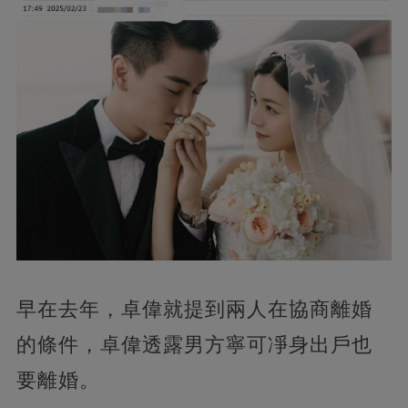
早在去年，卓偉就提到兩人在協商離婚
的條件，卓偉透露男方寧可凈身出戶也
要離婚。