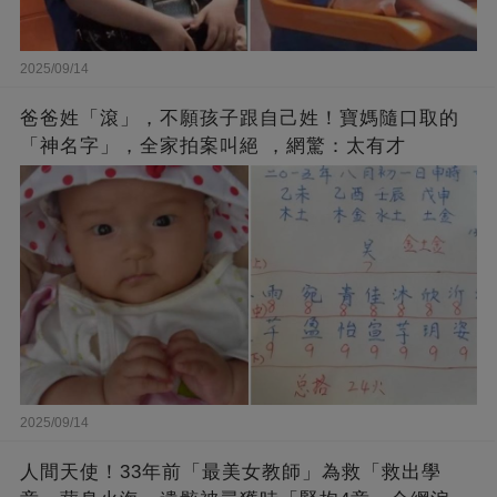
2025/09/14
爸爸姓「滾」，不願孩子跟自己姓！寶媽隨口取的
「神名字」，全家拍案叫絕 ，網驚：太有才
2025/09/14
人間天使！33年前「最美女教師」為救「救出學