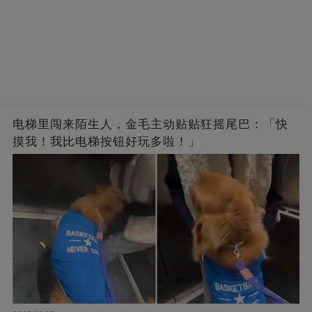
电梯里闯来陌生人，金毛主动贴贴狂摇尾巴：「快
摸我！我比电梯按钮好玩多啦！」