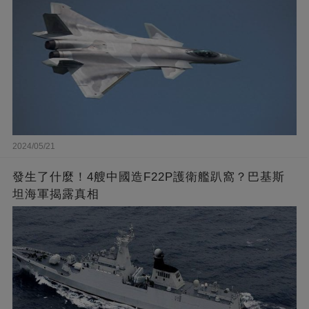
2024/05/21
發生了什麼！4艘中國造F22P護衛艦趴窩？巴基斯
坦海軍揭露真相