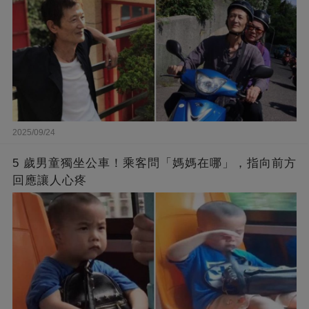
2025/09/24
5 歲男童獨坐公車！乘客問「媽媽在哪」，指向前方
回應讓人心疼