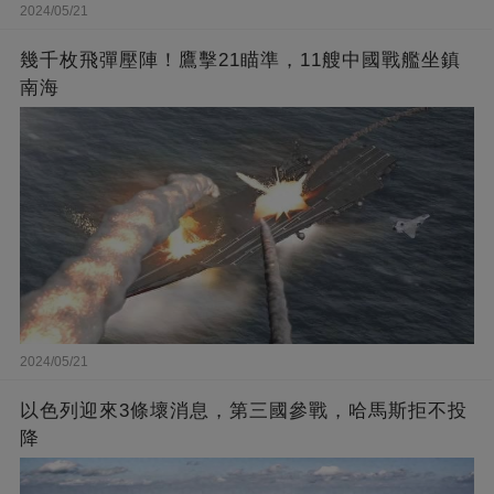
2024/05/21
幾千枚飛彈壓陣！鷹擊21瞄準，11艘中國戰艦坐鎮
南海
2024/05/21
以色列迎來3條壞消息，第三國參戰，哈馬斯拒不投
降