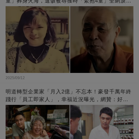
童」葬身火海，遺骸被尋獲時「緊抱4童」全網淚
崩：真正的英雄不該被遺忘
2025/09/12
明道轉型企業家「月入2億」不忘本！豪發千萬年終
踐行「員工即家人」，幸福近況曝光，網贊：好老
闆的福報