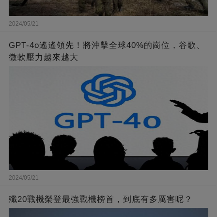
2024/05/21
GPT-4o遙遙領先！將沖擊全球40%的崗位，谷歌、
微軟壓力越來越大
2024/05/21
殲20戰機榮登最強戰機榜首，到底有多厲害呢？