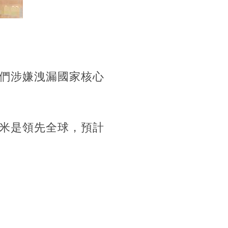
們涉嫌洩漏國家核心
米是領先全球，預計