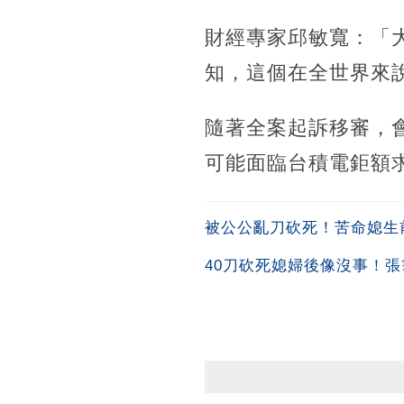
財經專家邱敏寬：「
知，這個在全世界來
隨著全案起訴移審，
可能面臨台積電鉅額
被公公亂刀砍死！苦命媳生
40刀砍死媳婦後像沒事！張