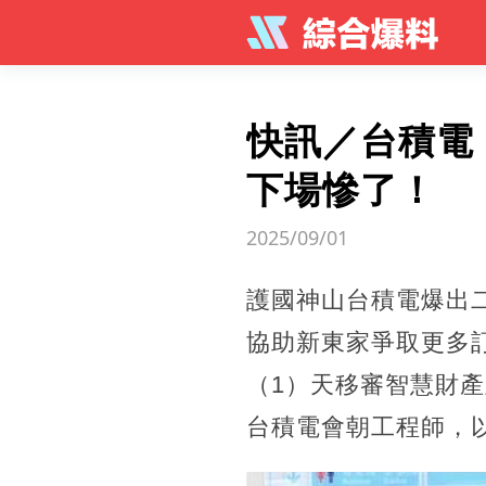
快訊／台積電
下場慘了！
2025/09/01
護國神山台積電爆出
協助新東家爭取更多
（1）天移審智慧財
台積電會朝工程師，