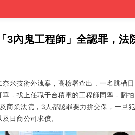
「3內鬼工程師」全認罪，法
二奈米技術外洩案，高檢署查出，一名跳槽日
訂單，找上任職于台積電的工程師同學，翻拍
產及商業法院，3人都認罪要力拚交保，一旦
以及日商公司求償。