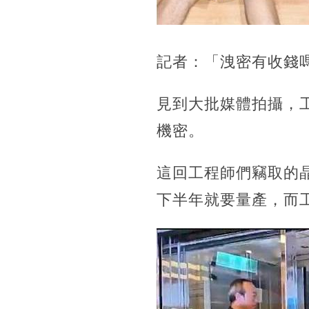
記者：「洩密有收錢
見到大批媒體拍攝，
機密。
這回工程師們竊取的
下半年就要量產，而