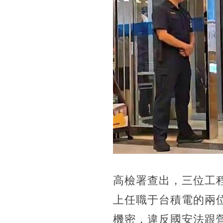
高檢署查出，三位工
上任職于台積電的兩
機密，違反國安法跟營