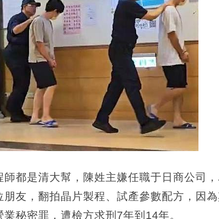
程師都是清大幫，陳姓主嫌任職于日商公司，
位朋友，翻拍晶片製程、試產參數配方，因為
業秘密罪，遭檢方求刑7年到14年。