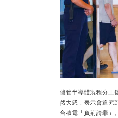
儘管半導體製程分工
然大怒，表示會追究
台積電「負荊請罪」