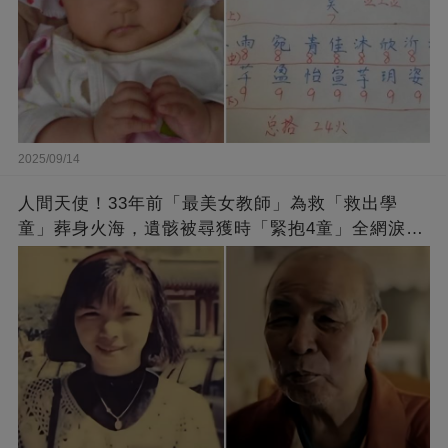
2025/09/14
人間天使！33年前「最美女教師」為救「救出學
童」葬身火海，遺骸被尋獲時「緊抱4童」全網淚
崩：真正的英雄不該被遺忘