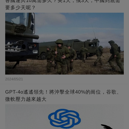
各國運兵10萬需多久？美1天，俄3天，中國到底需
要多少天呢？
2024/05/21
GPT-4o遙遙領先！將沖擊全球40%的崗位，谷歌、
微軟壓力越來越大