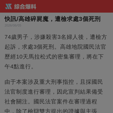
快訊/高雄碎屍魔，遭檢求處3個死刑
2026/06/05
74歲男子，涉嫌殺害3名婦人後，遭檢方
起訴，求處3個死刑。高雄地院國民法官
歷經10天馬拉松式的密集審理，將在下
午4點進行。
由于本案涉及重大刑事指控，且採國民
法官制度進行審理，因此宣判結果備受
社會關注。國民法官案件在審理過程
中，除了檢辯雙方提出的證據與主張