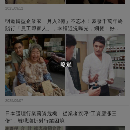
2025/09/12
明道轉型企業家「月入2億」不忘本！豪發千萬年終
踐行「員工即家人」，幸福近況曝光，網贊：好老
闆的福報
略過
2025/09/07
日本護理行業薪資危機：從業者疾呼"工資應漲三
倍"，離職潮折射行業困境