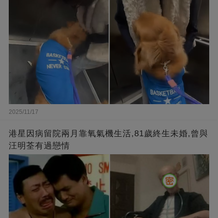
2025/11/17
港星因病留院兩月靠氧氣機生活,81歲終生未婚,曾與
汪明荃有過戀情