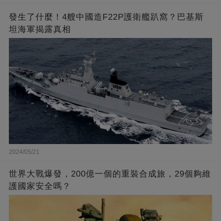
發生了什麼！4艘中國造F22P護衛艦趴窩？巴基斯
坦海軍揭露真相
2024/05/21
世界大戰爆發，200億一個的重裝合成旅，29個夠維
護國家安全嗎？