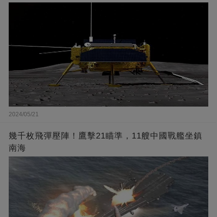
2024/05/21
幾千枚飛彈壓陣！鷹擊21瞄準，11艘中國戰艦坐鎮
南海