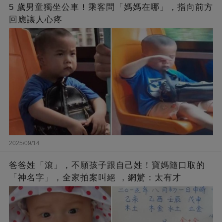
5 歲男童獨坐公車！乘客問「媽媽在哪」，指向前方
回應讓人心疼
2025/09/14
爸爸姓「滾」，不願孩子跟自己姓！寶媽隨口取的
「神名字」，全家拍案叫絕 ，網驚：太有才