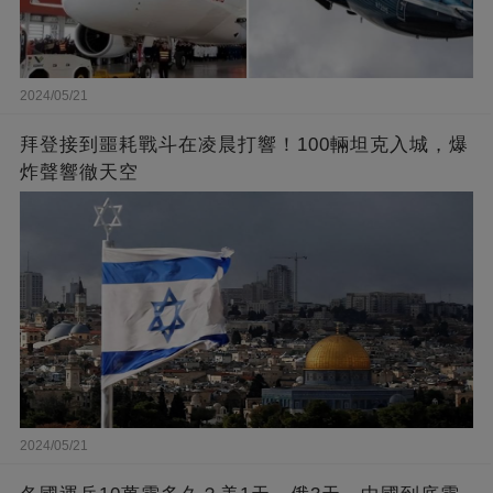
2024/05/21
拜登接到噩耗戰斗在凌晨打響！100輛坦克入城，爆
炸聲響徹天空
2024/05/21