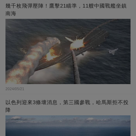
幾千枚飛彈壓陣！鷹擊21瞄準，11艘中國戰艦坐鎮
南海
2024/05/21
以色列迎來3條壞消息，第三國參戰，哈馬斯拒不投
降