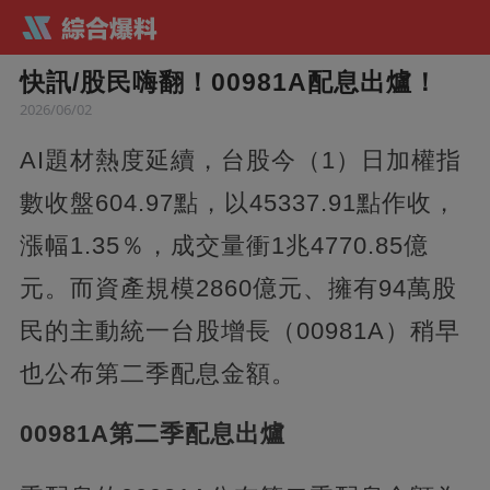
快訊/股民嗨翻！00981A配息出爐！
2026/06/02
AI題材熱度延續，台股今（1）日加權指
數收盤604.97點，以45337.91點作收，
漲幅1.35％，成交量衝1兆4770.85億
元。而資產規模2860億元、擁有94萬股
民的主動統一台股增長（00981A）稍早
也公布第二季配息金額。
00981A第二季配息出爐