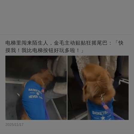
电梯里闯来陌生人，金毛主动贴贴狂摇尾巴：「快
摸我！我比电梯按钮好玩多啦！」
2025/11/17