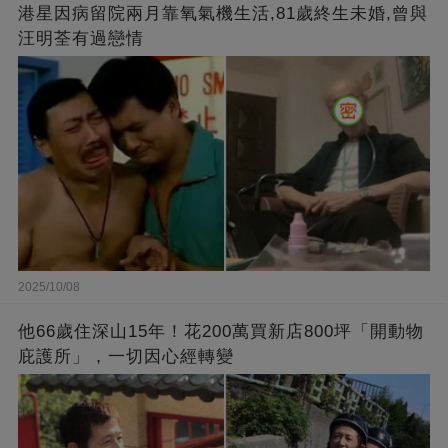
港星因病留院兩月靠氧氣機生活,81歲終生未婚,曾與
汪明荃有過戀情
2025/10/08
他66歲住深山15年！花200萬買新店800坪「開動物
庇護所」，一切因心經轉變