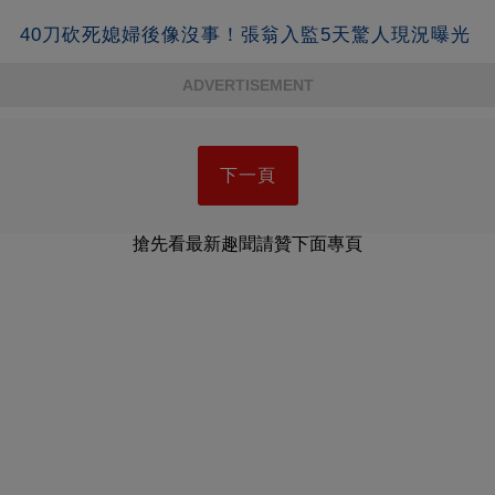
40刀砍死媳婦後像沒事！張翁入監5天驚人現況曝光
ADVERTISEMENT
下一頁
搶先看最新趣聞請贊下面專頁