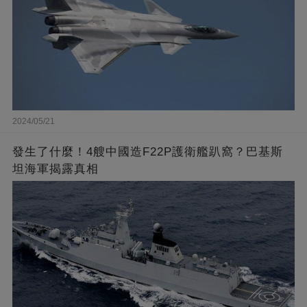
2024/05/21
發生了什麼！4艘中國造F22P護衛艦趴窩？巴基斯
坦海軍揭露真相