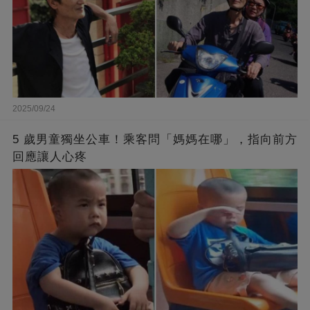
2025/09/24
5 歲男童獨坐公車！乘客問「媽媽在哪」，指向前方
回應讓人心疼