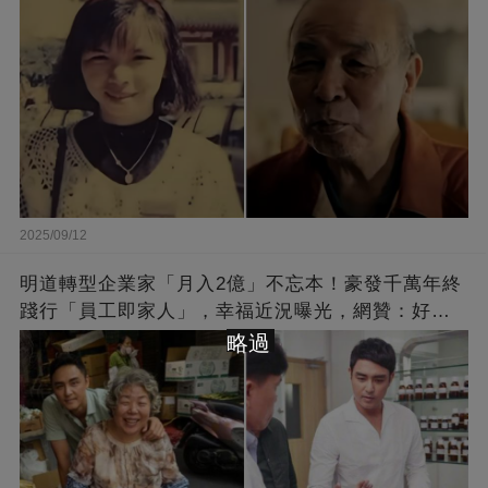
2025/09/12
明道轉型企業家「月入2億」不忘本！豪發千萬年終
踐行「員工即家人」，幸福近況曝光，網贊：好老
闆的福報
略過