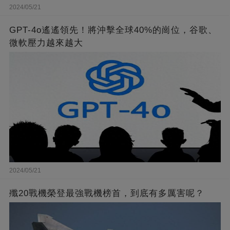
2024/05/21
GPT-4o遙遙領先！將沖擊全球40%的崗位，谷歌、
微軟壓力越來越大
2024/05/21
殲20戰機榮登最強戰機榜首，到底有多厲害呢？