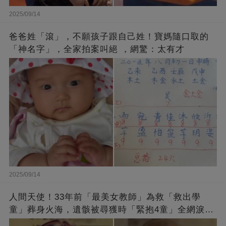
2025/09/14
爸爸姓「滾」，不願孩子跟自己姓！寶媽隨口取的
「神名字」，全家拍案叫絕 ，網驚：太有才
2025/09/14
人間天使！33年前「最美女教師」為救「救出學
童」葬身火海，遺骸被尋獲時「緊抱4童」全網淚
崩：真正的英雄不該被遺忘