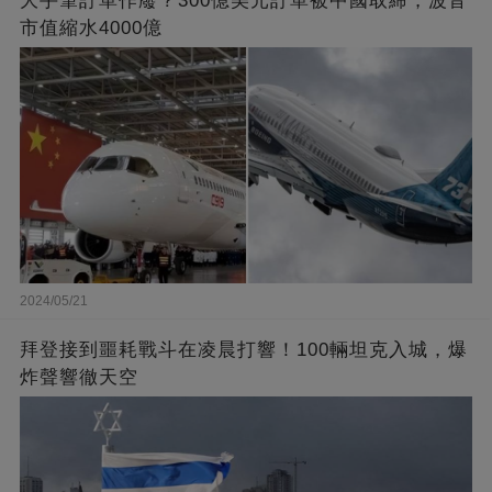
大手筆訂單作廢？300億美元訂單被中國取締，波音
市值縮水4000億
2024/05/21
拜登接到噩耗戰斗在凌晨打響！100輛坦克入城，爆
炸聲響徹天空