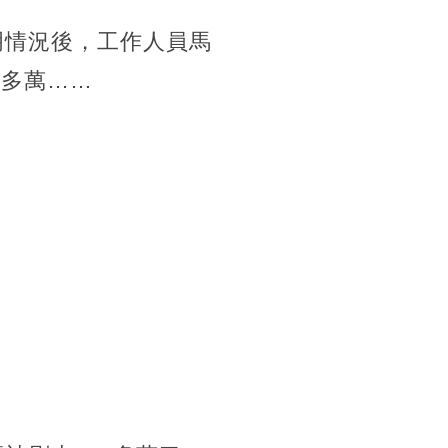
明情況後，工作人員馬
0多萬……