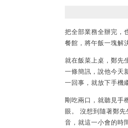
把全部業務全辦完，
餐館，將午飯一塊解
就在飯菜上桌，鄭先
一條簡訊，說他今天
一回事，就放下手機
剛吃兩口，就聽見手
眼。 沒想到隨著鄭
音，就這一小會的時