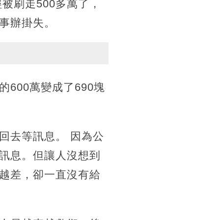
被刷走500多萬了，
事辦掛失。
00萬變成了690塊
回去等訊息。 因為公
訊息。但讓人沒想到
越差，卻一直沒有給