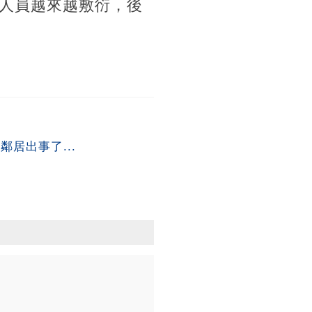
人員越來越敷衍，後
居出事了...