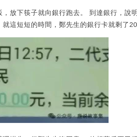
飯，放下筷子就向銀行跑去。 到達銀行，說
。就這短短的時間，鄭先生的銀行卡就剩了2