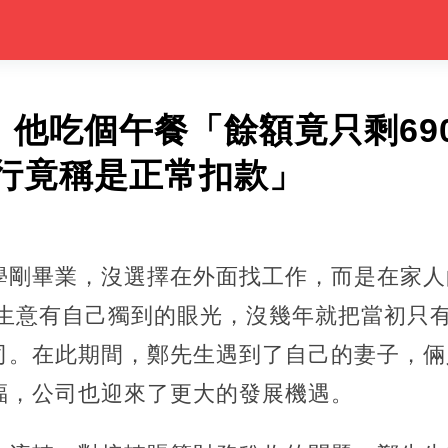
行！他吃個午餐「餘額竟只剩69
行竟稱是正常扣款」
學剛畢業，沒選擇在外面找工作，而是在家人
做生意有自己獨到的眼光，沒幾年就把當初只
司。在此期間，鄭先生遇到了自己的妻子，倆
福，公司也迎來了更大的發展機遇。