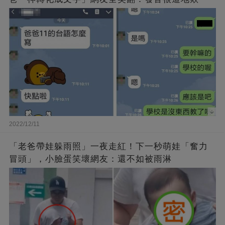
2022/12/11
「老爸帶娃躲雨照」一夜走紅！下一秒萌娃「奮力
冒頭」，小臉蛋笑壞網友：還不如被雨淋