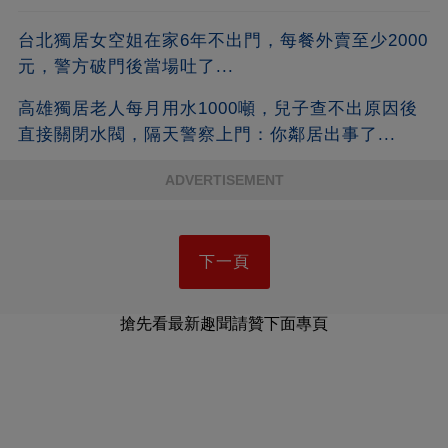
台北獨居女空姐在家6年不出門，每餐外賣至少2000
元，警方破門後當場吐了...
高雄獨居老人每月用水1000噸，兒子查不出原因後
直接關閉水閥，隔天警察上門：你鄰居出事了...
ADVERTISEMENT
下一頁
搶先看最新趣聞請贊下面專頁