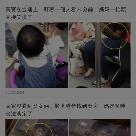
寶寶在捷運上，盯著一個人看20分鐘，媽媽一抬頭
直接笑噴了
2022/10/24
回家沒看到父女倆，順著聲音找到廚房，媽媽頓時
沒法淡定了