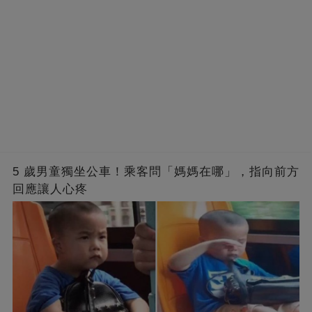
5 歲男童獨坐公車！乘客問「媽媽在哪」，指向前方
回應讓人心疼