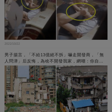
2022/10/22
男子揚言，「不給13億絕不拆」嚇走開發商，「無
人問津」后反悔，為啥不開發我家，網嘲：你自己
找的