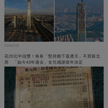
2023/11/10
花20元中頭獎！爸爸「堅持鄉下蓋透天」不買新北
房 「如今43年過去」女兒感謝當年決定