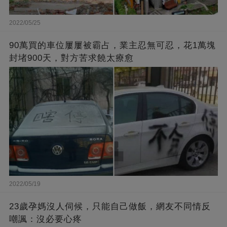
2022/05/25
90萬買的車位屢屢被霸占，業主忍無可忍，花1萬塊
封堵900天，對方苦求饒太療愈
2022/05/19
23歲孕媽沒人伺候，只能自己做飯，網友不同情反
嘲諷：沒必要心疼