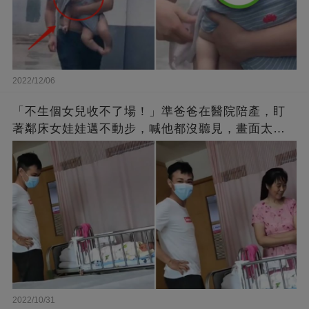
2022/12/06
「不生個女兒收不了場！」準爸爸在醫院陪產，盯
著鄰床女娃娃邁不動步，喊他都沒聽見，畫面太有
愛了！
2022/10/31