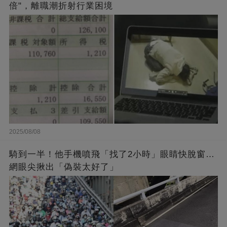
倍"，離職潮折射行業困境
2025/08/08
騎到一半！他手機噴飛「找了2小時」眼睛快脫窗…
網眼尖揪出「偽裝太好了」