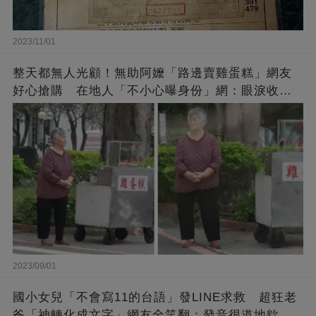
2023/11/01
整天都無人光顧！無助阿嬤「路邊賣雞蛋糕」網友
好心搶購 在地人「不小心曝身份」網：眼淚收回
來了
2023/09/01
國小女兒「不會寫11的台語」發LINE求救 超狂老
爸「神轉化成文字」網友全笑翻：發音很道地欸