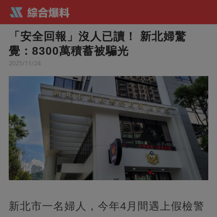
「安全回報」沒人已讀！ 新北婦驚
覺：8300萬積蓄被騙光
2025/11/24
新北市一名婦人，今年4月間遇上假檢警