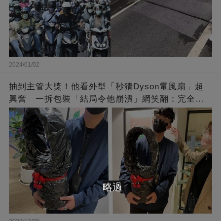
2024/01/02
抽到主管大獎！他看外型「秒猜Dyson電風扇」超
興奮 一拆包裝「結局令他崩潰」網笑翻：完全想
不到～
略過