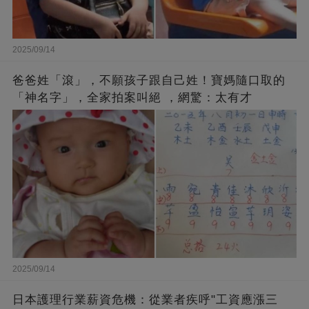
2025/09/14
爸爸姓「滾」，不願孩子跟自己姓！寶媽隨口取的
「神名字」，全家拍案叫絕 ，網驚：太有才
2025/09/14
日本護理行業薪資危機：從業者疾呼"工資應漲三