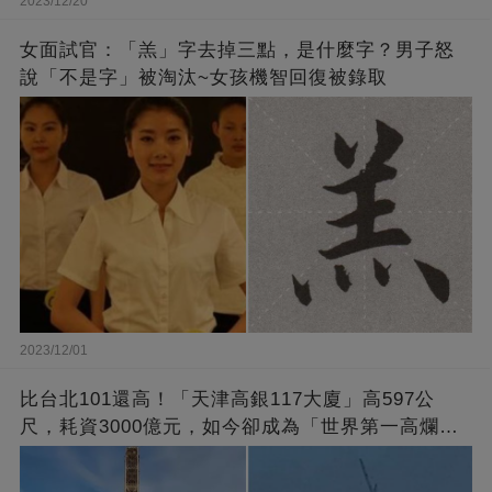
2023/12/20
女面試官：「羔」字去掉三點，是什麼字？男子怒
說「不是字」被淘汰~女孩機智回復被錄取
2023/12/01
比台北101還高！「天津高銀117大廈」高597公
尺，耗資3000億元，如今卻成為「世界第一高爛尾
樓」