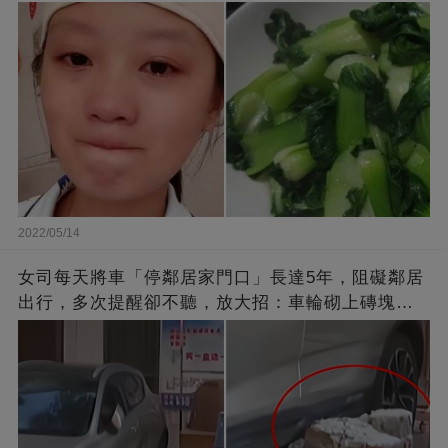
2022/05/14
女司每天將車「停鄰居家門口」長達5年，阻礙鄰居
出行，多次提醒卻不聽，放大招：車輪砌上磚塊，
你別想走了